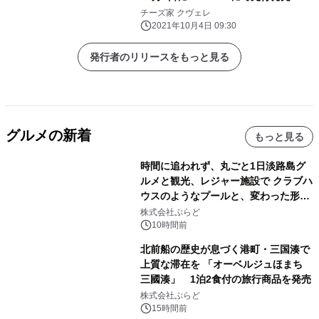
み物次第で味は無限大に
チーズ家 クヴェレ
2021年10月4日 09:30
発行者のリリースをもっと見る
グルメの新着
もっと見る
時間に追われず、丸ごと1日淡路島グ
ルメと観光、レジャー施設で クラブハ
ウスのようなプールと、変わった形の
サウナも 「THE BOXY AWAJI」のお
株式会社ぷらど
得な素泊まり連泊プランで
10時間前
北前船の歴史が息づく港町・三国湊で
上質な滞在を 「オーベルジュほまち
三國湊」 1泊2食付の旅行商品を発売
株式会社ぷらど
15時間前