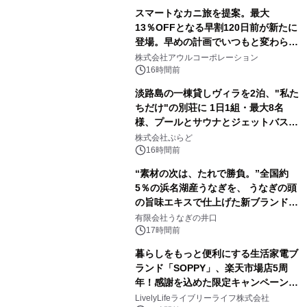
スマートなカニ旅を提案。最大
13％OFFとなる早割120日前が新たに
登場。早めの計画でいつもと変わらぬ
大人の冬旅を。ー夕日ヶ浦温泉「佳松
株式会社アウルコーポレーション
苑 別邸ふうか」ー
16時間前
淡路島の一棟貸しヴィラを2泊、"私た
ちだけ"の別荘に 1日1組・最大8名
様、プールとサウナとジェットバス付
きで Villa Mon Temps AWAJIの連泊
株式会社ぷらど
素泊りプラン
16時間前
“素材の次は、たれで勝負。”全国約
5％の浜名湖産うなぎを、 うなぎの頭
の旨味エキスで仕上げた新ブランド
「井口の誉」誕生
有限会社うなぎの井口
17時間前
暮らしをもっと便利にする生活家電ブ
ランド「SOPPY」、楽天市場店5周
年！感謝を込めた限定キャンペーンを
8月10日より開催
LivelyLifeライブリーライフ株式会社