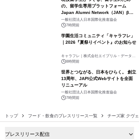
の、留学生専用プラットフォーム
Japan Alumni Network（JAN）β版
4
をリリース
一般社団法人日本国際化推進協会
7時間前
学園生活コミュニティ「キャラフレ」
｜2026『夏祭りイベント』のお知らせ
5
キャラフレ｜株式会社エイプリル・データ・
デザインズ
8時間前
世界とつながる、日本をひらく。 創立
13周年、JAPI公式Webサイトを全面
リニューアル
6
一般社団法人日本国際化推進協会
7時間前
トップ
フード・飲食のプレスリリース一覧
チーズ家 クヴ
プレスリリース配信