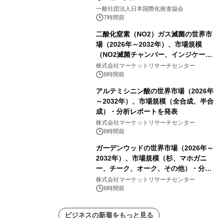
一般社団法人日本国際化推進協会
7時間前
二酸化窒素（NO2）ガス滅菌の世界市
場（2026年～2032年）、市場規模
（NO2滅菌チャンバー、インジケータ
ーおよびモニタリングシステム、その
株式会社マーケットリサーチセンター
他）・分析レポートを発表
8時間前
アルテミシニン酸の世界市場（2026年
～2032年）、市場規模（全合成、半合
成）・分析レポートを発表
株式会社マーケットリサーチセンター
8時間前
ガーデンウッドの世界市場（2026年～
2032年）、市場規模（杉、マホガニ
ー、チーク、オーク、その他）・分析
レポートを発表
株式会社マーケットリサーチセンター
8時間前
ビジネスの新着をもっと見る