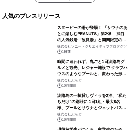
人気のプレスリリース
スヌーピーの湯が登場！ 「サウナのあ
とに楽しむPEANUTS」第2弾 渋谷
の人気銭湯「改良湯」と期間限定のコ
1
ラボレーション サウナイキタイコラ
株式会社ソニー・クリエイティブプロダクツ
ボグッズも発売決定！
1日前
時間に追われず、丸ごと1日淡路島グ
ルメと観光、レジャー施設で クラブハ
ウスのようなプールと、変わった形の
2
サウナも 「THE BOXY AWAJI」のお
株式会社ぷらど
得な素泊まり連泊プランで
10時間前
淡路島の一棟貸しヴィラを2泊、"私た
ちだけ"の別荘に 1日1組・最大8名
様、プールとサウナとジェットバス付
3
きで Villa Mon Temps AWAJIの連泊
株式会社ぷらど
素泊りプラン
16時間前
現役留学生がつくる、留学生のため