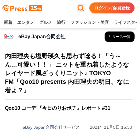
ログイン/会員登録
新着
エンタメ
グルメ
旅行
ファッション・美容
ライフスタ
eBay Japan合同会社
リリース一覧
内田理央も塩野瑛久も思わず唸る！「う～
ん…可愛い！！」 ニットを重ね着したような
レイヤード風ざっくりニット♪ TOKYO
FM「Qoo10 presents 内田理央の明日、なに
着よ？」
Qoo10 コーデ 『今日のりおポチ』レポート #31
eBay Japan合同会社
サービス
2021年11月5日 16:30