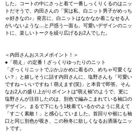
した。コートの中にさっと着て一番しっくりくるのはニッ
トだそうで、内田さんの「実は私、白ニット男子がめっち
ゃ好きなの♪」発言に、白ニットはなかなか着こなせる人
がいないような…と戸惑う一面も。可愛いデザインのニッ
トに、楽しいトークを繰り広げるお2人でした。
＜内田さんおススメポイント！＞
●「萌え」の定番！ざっくりゆったりのニット
「ざっくりニットでぶかぶかめに着るの、めちゃ可愛くな
い？」と嬉しそうに話す内田さんに、塩野さんも「可愛い
ですね～いいですね！萌えます(笑)」と本音で即答。そん
なお2人の盛り上がりポイントは“萌え袖”のようで、更に
塩野さんが注目したのは、別色で編みこまれている袖口の
デザイン。まるで下にもう1枚着ているかのように見えて
「すごく素敵！」と感心していました。首回りや裾にも袖
口と同じ別色が覗き、この秋冬に欲しくなるお洒落なニッ
トです。