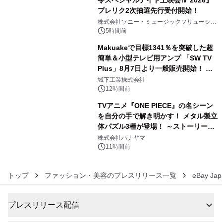
令スペシャルナイト上映会Ⅳ 2026』
プレリク2次抽選先行受付開始！
4
株式会社ソニー・ミュージックソリューショ
ンズ
5時間前
Makuakeで目標1341％を突破した超
簡単＆小型テレビ用アンプ 「SW TV
Plus」8月7日より一般販売開始！ ケ
5
ーブル1本つなぐだけ、テレビの音が
城下工業株式会社
ぐっと豊かに
12時間前
TVアニメ『ONE PIECE』の名シーン
を自分の手で解き明かす！ メタル製立
体パズル3種が登場！ ～ストーリーと
6
ギミックが融合した 大人の体験型パズ
株式会社ハナヤマ
ルが8月7日(金)12時より先行予約受付
11時間前
開始～
トップ
ファッション・美容のプレスリリース一覧
eBay J
プレスリリース配信