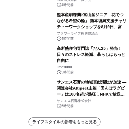
4時間前
熊本産胡蝶蘭×富山産ジニア「花でつ
ながる希望の輪」 熊本復興支援チャリ
ティーワークショップを8月9日、富
山・射水で開催
フラワーライフ振興協議会
4時間前
高断熱住宅専門誌「だん25」発売！
日々のストレス軽減、暮らしはもっと
自由に
jimosumu
5時間前
サンエス石膏の地域貢献活動が加速 ―
関連会社Attipect主催「田んぼラグビ
ー」は100名超が熱狂しNHKで放送さ
れました。
サンエス石膏株式会社
5時間前
ライフスタイルの新着をもっと見る