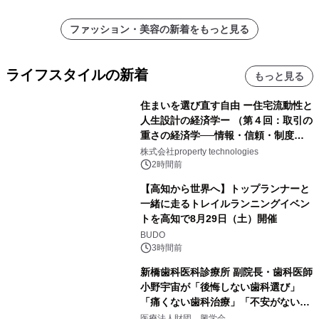
ファッション・美容の新着をもっと見る
ライフスタイルの新着
もっと見る
住まいを選び直す自由 ー住宅流動性と
人生設計の経済学ー （第４回：取引の
重さの経済学──情報・信頼・制度を
PropTechはどう組み替えるか）｜
株式会社property technologies
PropTech-Lab
2時間前
【高知から世界へ】トップランナーと
一緒に走るトレイルランニングイベン
トを高知で8月29日（土）開催
BUDO
3時間前
新橋歯科医科診療所 副院長・歯科医師
小野宇宙が「後悔しない歯科選び」
「痛くない歯科治療」「不安がない治
療計画」をテーマに専門監修
医療法人財団 興学会