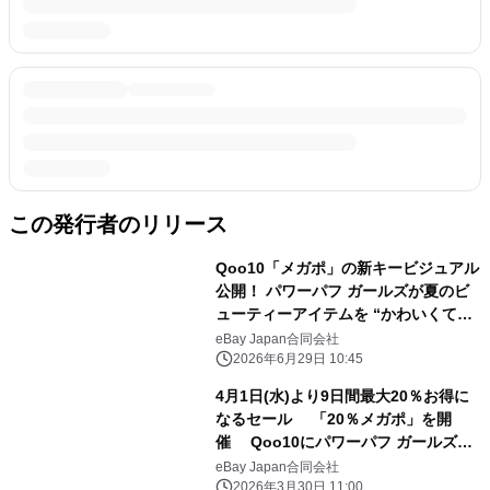
この発行者のリリース
Qoo10「メガポ」の新キービジュアル
公開！ パワーパフ ガールズが夏のビ
ューティーアイテムを “かわいくて最
強”に楽しむ メガポ期間：2026年7
eBay Japan合同会社
月1日(水)～7月9日(木)
2026年6月29日 10:45
4月1日(水)より9日間最大20％お得に
なるセール 「20％メガポ」を開
催 Qoo10にパワーパフ ガールズが
初登場！
eBay Japan合同会社
2026年3月30日 11:00