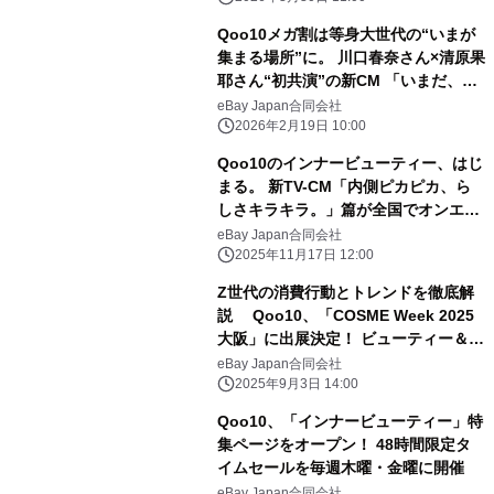
Qoo10メガ割は等身大世代の“いまが
集まる場所”に。 川口春奈さん×清原果
耶さん“初共演”の新CM 「いまだ、メ
ガ割」篇 2月23日(月・祝)より全国
eBay Japan合同会社
で放映開始
2026年2月19日 10:00
Qoo10のインナービューティー、はじ
まる。 新TV-CM「内側ピカピカ、ら
しさキラキラ。」篇が全国でオンエ
ア！ 清原果耶さんの“内側から光り
eBay Japan合同会社
輝く美しさ”の秘訣とは！？
2025年11月17日 12:00
Z世代の消費行動とトレンドを徹底解
説 Qoo10、「COSME Week 2025
大阪」に出展決定！ ビューティー＆イ
ンナービューティーに関する 【商談予
eBay Japan合同会社
約】の受付を開始
2025年9月3日 14:00
Qoo10、「インナービューティー」特
集ページをオープン！ 48時間限定タ
イムセールを毎週木曜・金曜に開催
eBay Japan合同会社