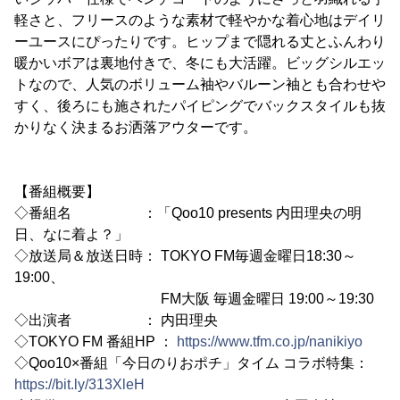
軽さと、フリースのような素材で軽やかな着心地はデイリ
ーユースにぴったりです。ヒップまで隠れる丈とふんわり
暖かいボアは裏地付きで、冬にも大活躍。ビッグシルエッ
トなので、人気のボリューム袖やバルーン袖とも合わせや
すく、後ろにも施されたパイピングでバックスタイルも抜
かりなく決まるお洒落アウターです。
【番組概要】
◇番組名 ：「Qoo10 presents 内田理央の明
日、なに着よ？」
◇放送局＆放送日時： TOKYO FM毎週金曜日18:30～
19:00、
FM大阪 毎週金曜日 19:00～19:30
◇出演者 ： 内田理央
◇TOKYO FM 番組HP ：
https://www.tfm.co.jp/nanikiyo
◇Qoo10×番組「今日のりおポチ」タイム コラボ特集：
https://bit.ly/313XleH