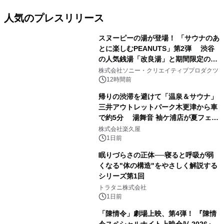
人気のプレスリリース
スヌーピーの湯が登場！ 「サウナのあ
とに楽しむPEANUTS」第2弾 渋谷
の人気銭湯「改良湯」と期間限定のコ
1
ラボレーション サウナイキタイコラ
株式会社ソニー・クリエイティブプロダクツ
ボグッズも発売決定！
12時間前
帰りの渋滞を避けて「温泉＆サウナ」
三井アウトレットパーク木更津から車
で約5分 湯舞音 袖ケ浦店が夏フェア
2
メニューを提供
株式会社楽久屋
1日前
眠りづらさの正体──寝ると呼吸が弱
くなる"体の構造"をやさしく解説する
シリーズ第1回
3
トラタニ株式会社
1日前
「陳情令」劇場上映、第4弾！ 『陳情