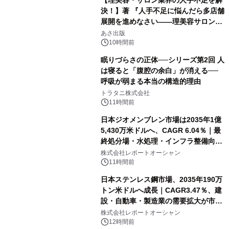
【理美容・サロン業界の人手不足を解
決！】著 『人手不足に悩んだら多店舗
展開を進めなさい――理美容サロン
「多店舗展開」の教科書』2026年8月
あさ出版
24日（月）発売
10時間前
眠りづらさの正体──シリーズ第2回 人
は寝ると「腹腔の余白」が消える──
呼吸が弱まる本当の構造的理由
トラタニ株式会社
11時間前
日本ジオメンブレン市場は2035年1億
5,430万米ドルへ、CAGR 6.04％｜最
終処分場・水処理・インフラ整備向け
需要拡大
株式会社レポートオーシャン
11時間前
日本ステンレス鋼市場、2035年190万
トン米ドルへ成長｜CAGR3.47％、建
設・自動車・製造業の需要拡大が市場
を牽引
株式会社レポートオーシャン
12時間前