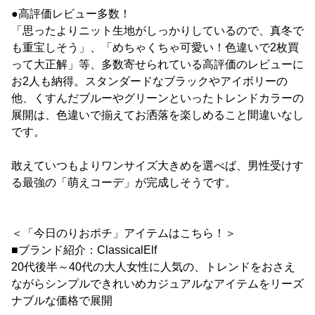
●高評価レビュー多数！
「思ったよりニット生地がしっかりしているので、真冬で
も重宝しそう」、「めちゃくちゃ可愛い！色違いで2枚買
って大正解」等、多数寄せられている高評価のレビューに
お2人も納得。スタンダードなブラックやアイボリーの
他、くすんだブルーやグリーンといったトレンドカラーの
展開は、色違いで揃えてお洒落を楽しめること間違いなし
です。
敢えていつもよりワンサイズ大きめを選べば、男性受けす
る最強の「萌えコーデ」が完成しそうです。
＜「今日のりおポチ」アイテムはこちら！＞
■ブランド紹介：ClassicalElf
20代後半～40代の大人女性に人気の、トレンドをおさえ
ながらシンプルできれいめカジュアルなアイテムをリーズ
ナブルな価格で展開