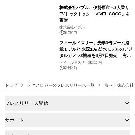
株式会社バブル、伊勢原市へ3人乗り
EVトゥクトゥク 「VIVEL COCO」を
寄贈
5
株式会社バブル
8時間前
フィールドスリー、光学3倍ズーム搭
載モデルと 水深10m防水モデルのデジ
タルカメラ2機種を8月7日発売 有効
6
約1300万画素、用途別に選べるコンデ
フィールドスリー株式会社
ジ新登場
9時間前
トップ
テクノロジーのプレスリリース一覧
京セラ株式会社
プレスリリース配信
サポート