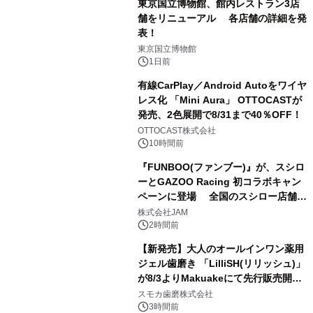
東京国立博物館、館内レストラン3店
舗をリニューアル 各店舗の詳細を発
表！
1
東京国立博物館
1日前
有線CarPlay／Android Autoをワイヤ
レス化 「Mini Aura」 OTTOCASTが
発売、2色展開で8/31まで40％OFF！
2
OTTOCAST株式会社
10時間前
『FUNBOO(ファンブー)』が、スシロ
ーとGAZOO Racing 初コラボキャン
ペーンに登場 全国のスシロー店舗で
3
GR 4車種の FUNBOO(ミニカー)付き
株式会社JAM
メニューが展開されます
2時間前
【新発売】大人のオールインワン薬用
ジェル歯磨き 「LilliSH(リリッシュ)」
が8/3よりMakuakeにて先行販売開
4
始！
スモカ歯磨株式会社
3時間前