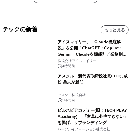
テックの新着
もっと見る
アイスマイリー、「Claude徹底解
説」を公開！ChatGPT・Copilot・
Gemini・Claudeを機能別／業務別に
比較―自社に合う生成AIの選び方がわ
株式会社アイスマイリー
かる実践ガイド
4時間前
アスクル、新代表取締役社長CEOに成
松 岳志が就任
アスクル株式会社
5時間前
ビルスピアカデミー(旧：TECH PLAY
Academy) 「変革は外注できない」
を掲げ、リブランディング
パーソルイノベーション株式会社