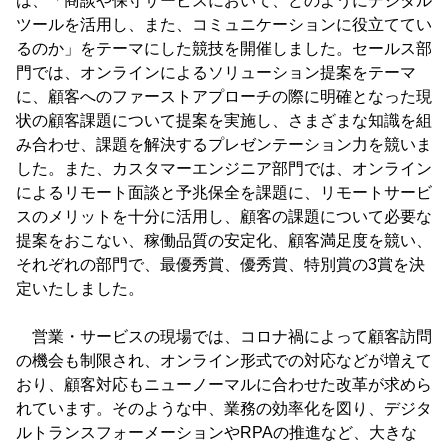
は、「商談や保守サービスにおいて、どのようにデジタル
ツールを活用し、また、コミュニケーションに役立ててい
るのか」をテーマにした競技を開催しました。セールス部
門では、オンラインによるソリューション提案をテーマ
に、顧客へのファーストアプローチの際に明確となった現
状の顧客課題について提案を実施し、さまざまな知識を組
み合わせ、課題を解決するプレゼンテーション力を競いま
した。また、カスタマーエンジニア部門では、オンライン
によるリモート面談と予兆保全を課題に、リモートサービ
スのメリットを十分に活用し、顧客の課題について必要な
提案をおこない、稼働品質の安定化、顧客満足度を競い、
それぞれの部門で、最優秀賞、優秀賞、特別賞の3賞を決
定いたしました。
営業・サービスの現場では、コロナ禍によって顧客訪問
の機会も制限され、オンライン形式での対応などが増えて
おり、顧客対応もニューノーマルに合わせた改革が求めら
れています。そのような中、業務の効率化を図り、デジタ
ルトランスフォーメーションやRPAの推進など、大きな