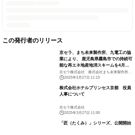
この発行者のリリース
京セラ、まち未来製作所、九電工の協
業により、 鹿児島県霧島市での持続可
能な再エネ地産地消スキームを4月よ
り開始
京セラ株式会社 株式会社まち未来製作所
株式会社九電工 鹿児島県霧島市
2025年3月27日 11:15
株式会社ホテルプリンセス京都 役員
人事について
京セラ株式会社
2025年3月27日 11:00
「匠（たくみ）」シリーズ、公開開始