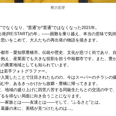
剛力彩芽
前”でなくなり、“普通”が“普通”ではなくなった2021年。
出発(RE:START)の年」――困難を乗り越え、本当の意味で
な思いをこめて、大人たちの再出発の物語を描きます。
心都市・愛知県豊橋市。伝統や歴史、文化が息づく街であり、
を抱え、産業面でも大きな役割を担う中核都市です。また、豊
数の農業地域としても知られています。
7)は若手フォトグラファー。
で入賞したことで注目されたものの、今はスーパーのチラシの
悩む中、あるきっかけから故郷・豊橋に帰ってきます。
父、地域の盛り上げに四苦八苦する同級生たちとの交流の中で
ざるを得ない局面に向き合うことになります。
―家族とは――友達とは――そして、“ふるさと”とは。
、葛藤の末に、美晴が見つけたものは…。