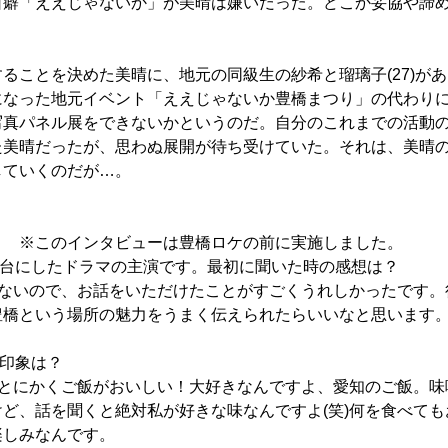
口癖「ええじゃないか」が美晴は嫌いだった。どこか妥協や諦
ることを決めた美晴に、地元の同級生の紗希と瑠璃子(27)が
になった地元イベント「ええじゃないか豊橋まつり」の代わり
写真パネル展をできないかというのだ。自分のこれまでの活動
た美晴だったが、思わぬ展開が待ち受けていた。それは、美晴
していくのだが…。
＞ ※このインタビューは豊橋ロケの前に実施しました。
舞台にしたドラマの主演です。最初に聞いた時の感想は？
がないので、お話をいただけたことがすごくうれしかったです。
豊橋という場所の魅力をうまく伝えられたらいいなと思います
の印象は？
、とにかくご飯がおいしい！大好きなんですよ、愛知のご飯。味
ど、話を聞くと絶対私が好きな味なんですよ(笑)何を食べて
楽しみなんです。