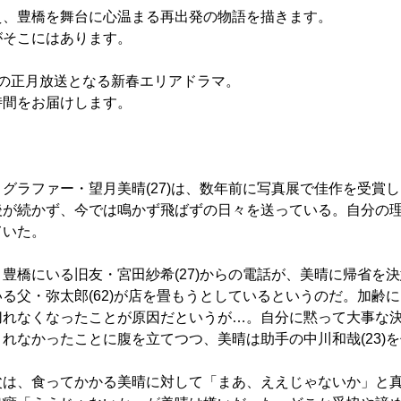
え、豊橋を舞台に心温まる再出発の物語を描きます。
がそこにはあります。
続の正月放送となる新春エリアドラマ。
時間をお届けします。
】
グラファー・望月美晴(27)は、数年前に写真展で佳作を受賞
後が続かず、今では鳴かず飛ばずの日々を送っている。自分の
ていた。
豊橋にいる旧友・宮田紗希(27)からの電話が、美晴に帰省を
る父・弥太郎(62)が店を畳もうとしているというのだ。加齢
切れなくなったことが原因だというが…。自分に黙って大事な
れなかったことに腹を立てつつ、美晴は助手の中川和哉(23)
父は、食ってかかる美晴に対して「まあ、ええじゃないか」と