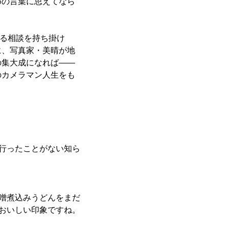
めの言葉に思えてなら
ある相談を持ち掛け
に、写真家・美晴が地
の集大成になれば――
のカメラマン人生をも
行ったことがない知ら
。
噌煮込みうどんをまだ
もおいしい印象ですね。