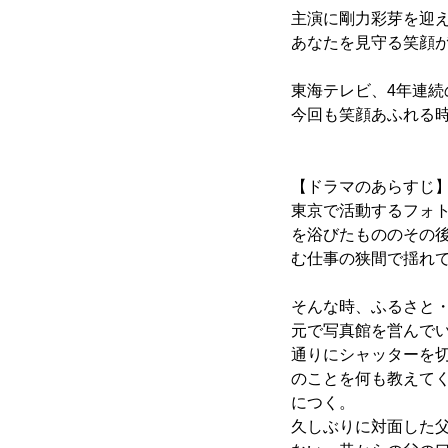
主演に剛力彩芽を迎
あなたを見守る笑顔
東海テレビ、4年連
今回も笑顔あふれる
【ドラマのあらすじ
東京で活動するフォト
を浴びたもののその
む仕事の狭間で揺れ
そんな時、ふるさと・
元で写真館を営んでい
通りにシャッターを
のことを何も教えてく
につく。
久しぶりに対面した