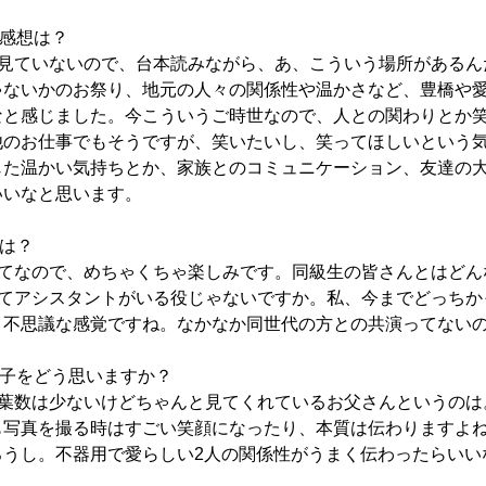
の感想は？
を見ていないので、台本読みながら、あ、こういう場所があるん
ゃないかのお祭り、地元の人々の関係性や温かさなど、豊橋や
なと感じました。今こういうご時世なので、人との関わりとか
他のお仕事でもそうですが、笑いたいし、笑ってほしいという
じた温かい気持ちとか、家族とのコミュニケーション、友達の
いいなと思います。
は？
めてなので、めちゃくちゃ楽しみです。同級生の皆さんとはどん
めてアシスタントがいる役じゃないですか。私、今までどっち
、不思議な感覚ですね。なかなか同世代の方との共演ってない
親子をどう思いますか？
言葉数は少ないけどちゃんと見てくれているお父さんというのは
も写真を撮る時はすごい笑顔になったり、本質は伝わりますよ
ろうし。不器用で愛らしい2人の関係性がうまく伝わったらいい