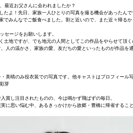
は、最近お父さんに会われましたか？
ましたよ！先日、家族一人ひとりの写真を撮る機会があったんで
実家でみんなでご飯食べました。割と近いので、また近々帰るかも
メッセージをお願いします。
行く土地ですが、でも地元の人間としてこの作品をやらせて頂く
す。人の温かさ、家族の愛、友だちの愛といったものが作品を
公・美晴のみ役衣装での写真です。他キャストはプロフィール
力彩芽
で入賞し注目されたものの、今は鳴かず飛ばずの毎日。
現実に思い悩む中、あるきっかけから故郷・豊橋に帰省するこ