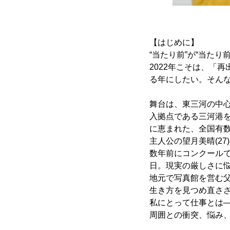
【はじめに】
“当たり前”が“当たり
2022年こそは、「再
る年にしたい。そん
舞台は、東三河の中
入拠点である三河港
に恵まれた、全国有
主人公の望月美晴(2
数年前にコンクール
日。現実の厳しさに
地元で写真館を営む
生き方を見つめ直さ
私にとって仕事とは―
周囲との衝突、悩み