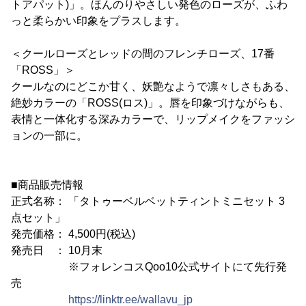
トアパット)」。ほんのりやさしい発色のローズが、ふわ
っと柔らかい印象をプラスします。
＜クールローズとレッドの間のフレンチローズ、17番
「ROSS」＞
クールなのにどこか甘く、妖艶なようで凛々しさもある、
絶妙カラーの「ROSS(ロス)」。唇を印象づけながらも、
表情と一体化する深みカラーで、リップメイクをファッシ
ョンの一部に。
■商品販売情報
正式名称： 「タトゥーベルベットティントミニセット 3
点セット」
発売価格： 4,500円(税込)
発売日 ： 10月末
※フォレンコスQoo10公式サイトにて先行発
売
https://linktr.ee/wallavu_jp