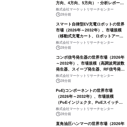
方向、4方向、5方向）・分析レポート
を発表
株式会社マーケットリサーチセンター
28分前
スマート自律型EV充電ロボットの世界
市場（2026年～2032年）、市場規模
（移動式充電カート、ロボットアーム
式充電システム、その他）・分析レポ
株式会社マーケットリサーチセンター
ートを発表
28分前
コンボ信号発生器の世界市場（2026年
～2032年）、市場規模（高調波周波数
発生器、スイープ発生器、RF信号発生
器、その他）・分析レポートを発表
株式会社マーケットリサーチセンター
28分前
PoE)コンポーネントの世界市場
（2026年～2032年）、市場規模
（PoEインジェクタ、PoEスイッチ、
PoEスプリッタ、PoE電源供給装置
株式会社マーケットリサーチセンター
（PSE）、PoE給電機器（PD）、PoE
28分前
アダプタ、その他）・分析レポートを
直角油圧ハンマーの世界市場（2026年
発表