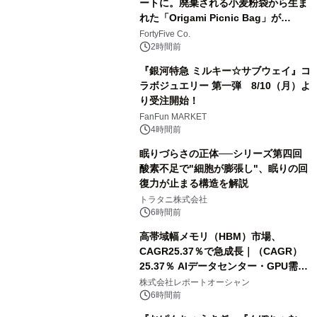
ートに。廃棄される小麦粉袋から生ま
れた「Origami Picnic Bag」が
Makuakeに登場
FortyFive Co.
2時間前
『銀河特急 ミルキー☆サブウェイ』コ
ラボジュエリー 第一弾 8/10（月）よ
り受注開始！
FanFun MARKET
4時間前
眠りづらさの正体──シリーズ第四回
酸素不足で"細胞が膨張し"、眠りの回
復力が止まる構造を解説
トラタニ株式会社
6時間前
高帯域幅メモリ（HBM）市場、
CAGR25.37％で急成長｜（CAGR）
25.37％ AIデータセンター・GPU需要
拡大が2035年の市場成長を牽引
株式会社レポートオーシャン
6時間前