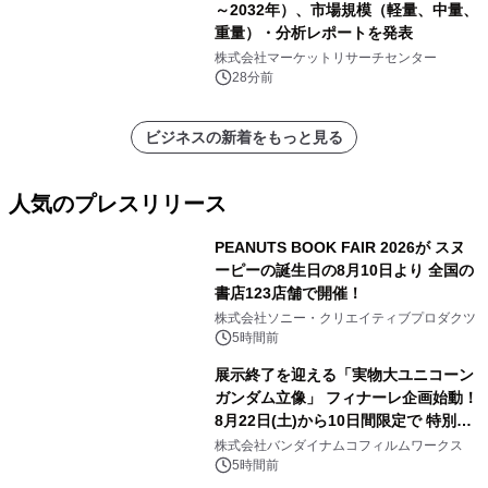
～2032年）、市場規模（軽量、中量、
重量）・分析レポートを発表
株式会社マーケットリサーチセンター
28分前
ビジネスの新着をもっと見る
人気のプレスリリース
PEANUTS BOOK FAIR 2026が スヌ
ーピーの誕生日の8月10日より 全国の
書店123店舗で開催！
1
株式会社ソニー・クリエイティブプロダクツ
5時間前
展示終了を迎える「実物大ユニコーン
ガンダム立像」 フィナーレ企画始動！
8月22日(土)から10日間限定で 特別映
2
像『UNICORN GUNDAM Statue ―
株式会社バンダイナムコフィルムワークス
BEYOND POSSIBILITY ―』を上映！
5時間前