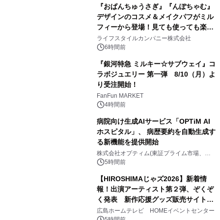
『おぱんちゅうさぎ』『んぽちゃむ』
デザインのコスメ＆メイクパフがミル
フィーから登場！見ても使っても楽し
3
い、ポップでキュートなコレクショ
ライフスタイルカンパニー株式会社
ン。
6時間前
『銀河特急 ミルキー☆サブウェイ』コ
ラボジュエリー 第一弾 8/10（月）よ
り受注開始！
4
FanFun MARKET
4時間前
病院向け生成AIサービス「OPTiM AI
ホスピタル」、 病歴要約を自動生成す
る新機能を提供開始
5
株式会社オプティム(東証プライム市場、コ
ード：3694)
5時間前
【HIROSHIMAじゃズ2026】新着情
報！出演アーティスト第２弾、ぞくぞ
く発表 新作応援グッズ販売サイトも
6
同時オープンします！
広島ホームテレビ HOMEイベントセンター
5時間前