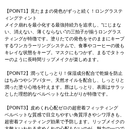
【POINT1】見たままの発色がずっと続く！ロングラステ
ィングティント
メイク崩れを最小化する最強持続力を追求し、“にじまな
い、消えない、薄くならない”の三拍子が揃うロングラス
ティングが特徴です。塗りたての発色をそのままにキープ
するワンカラーリングシステムで、食事やコーヒーの後も
キレイな状態をキープ。マスクにもつかず、まるでタトゥ
ーのように長時間リップメイクが楽しめます。
【POINT2】潤ってしっとり！保湿成分配合で乾燥を防止
はちみつやシアバター、天然オイルを配合し、しっとりと
潤った塗り心地を叶えます。唇はしっとり、表面はサラッ
とした理想的なベルベットな仕上がりが特徴です。
【POINT3】皮めくれ心配ゼロの超密着フィッティング
ベルベットな質感で目立ちやすい角質浮きやシワ浮きも、
超密着フィッティング効果で予防します。リップメイクの
大敵といわれる皮めくれの心配もないのが、魅力の一つで