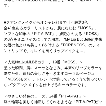
す。
■クアンクメイクからオシャレ顔まで叶う厳選3色
全41色あるカラーリストから、肌になじむ「MOSS」、
ソフトな印象の「PIT-A-PAT」、妖艶さのある「ROSS」
の3点をミニサイズにしてご用意。 “My Lip But Better(本来
の唇の色よりも美しく)”を叶える「FORENCOS」のティ
ントリップで、キレイを磨くリップメイクを…。
＜人気No.1のMLBBカラー、19番「MOSS」＞
塗った瞬間、唇にスーッとなじみ、本来のリップカラーを
際立たせ、造形の美しさを引き出すコーラルベージュ
「MOSS(モス)」。トレンドの“飾っているようで飾ってい
ない”クアンクメイクを仕上げるキーカラーです。
＜やさしい発色のローズ、24番「PIT-A-PAT」＞
唇の輪郭を美しく補正してくれるような「PIT-A-PAT(ピッ