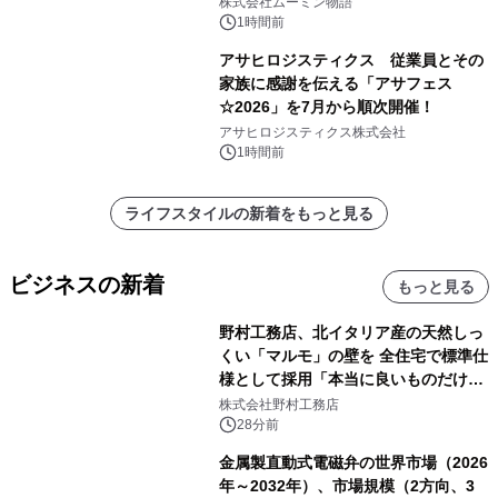
株式会社ムーミン物語
1時間前
アサヒロジスティクス 従業員とその
家族に感謝を伝える「アサフェス
☆2026」を7月から順次開催！
アサヒロジスティクス株式会社
1時間前
ライフスタイルの新着をもっと見る
ビジネスの新着
もっと見る
野村工務店、北イタリア産の天然しっ
くい「マルモ」の壁を 全住宅で標準仕
様として採用「本当に良いものだけに
こだわる」
株式会社野村工務店
28分前
金属製直動式電磁弁の世界市場（2026
年～2032年）、市場規模（2方向、3