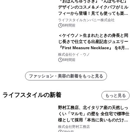
『おぱんちゅうさぎ』『んぽちゃむ』
デザインのコスメ＆メイクパフがミル
フィーから登場！見ても使っても楽し
い、ポップでキュートなコレクショ
ライフスタイルカンパニー株式会社
ン。
6時間前
＜ケイウノ＞生まれたときの身長と同
じ長さで仕立てる出産記念ジュエリー
『First Measure Necklace』 を8月14
日(金)に発売
株式会社ケイ・ウノ
6時間前
ファッション・美容の新着をもっと見る
ライフスタイルの新着
もっと見る
野村工務店、北イタリア産の天然しっ
くい「マルモ」の壁を 全住宅で標準仕
様として採用「本当に良いものだけに
こだわる」
株式会社野村工務店