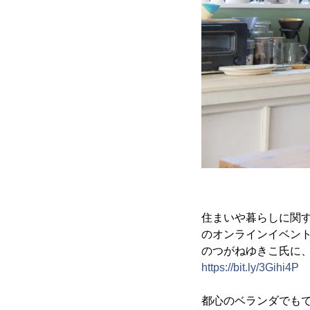
住まいや暮らしに関する
のオンラインイベン
のつがねゆきこ氏に
https://bit.ly/3Gihi4P
都心のベランダでも