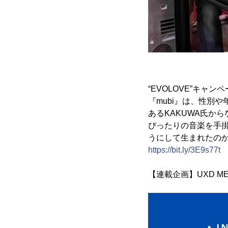
“EVOLOVE”キ
『mubi』は、性別
あるKAKUWA氏か
ぴったりの音楽を手掛
うにして生まれたの
https://bit.ly/3E9s77t
【連載企画】UXD ME