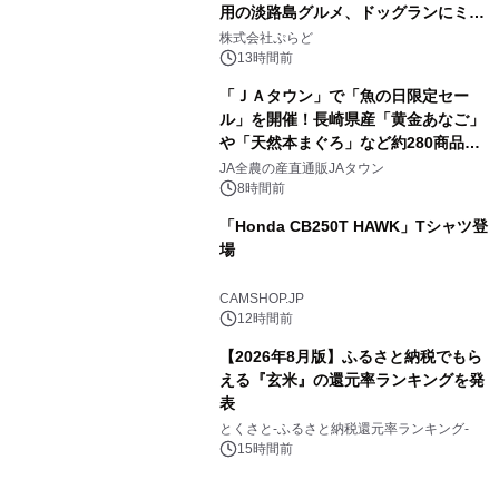
用の淡路島グルメ、ドッグランにミニ
3
プール グランピングとトレーラーハウ
株式会社ぷらど
スの2施設で
13時間前
「ＪＡタウン」で「魚の日限定セー
ル」を開催！長崎県産「黄金あなご」
や「天然本まぐろ」など約280商品を
4
販売！～毎月１０日の定例企画～
JA全農の産直通販JAタウン
8時間前
「Honda CB250T HAWK」Tシャツ登
場
5
CAMSHOP.JP
12時間前
【2026年8月版】ふるさと納税でもら
える『玄米』の還元率ランキングを発
表
6
とくさと-ふるさと納税還元率ランキング-
15時間前