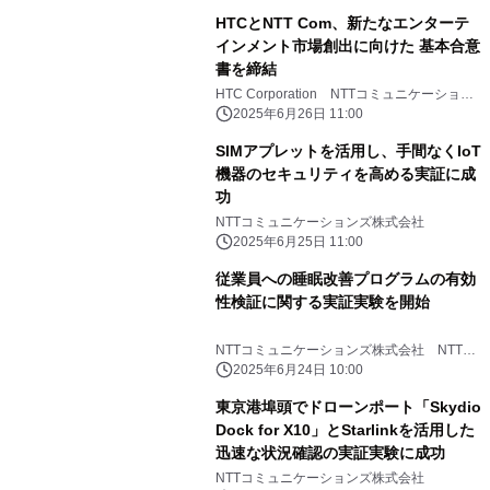
HTCとNTT Com、新たなエンターテ
インメント市場創出に向けた 基本合意
書を締結
HTC Corporation NTTコミュニケーション
ズ株式会社
2025年6月26日 11:00
SIMアプレットを活用し、手間なくIoT
機器のセキュリティを高める実証に成
功
NTTコミュニケーションズ株式会社
2025年6月25日 11:00
従業員への睡眠改善プログラムの有効
性検証に関する実証実験を開始
NTTコミュニケーションズ株式会社 NTT
PARAVITA株式会社 みずほリサーチ＆テク
2025年6月24日 10:00
ノロジーズ株式会社
東京港埠頭でドローンポート「Skydio
Dock for X10」とStarlinkを活用した
迅速な状況確認の実証実験に成功
NTTコミュニケーションズ株式会社