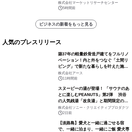
ン、3.5～5.0トン、その他）・分析レ
株式会社マーケットリサーチセンター
ポートを発表
5時間前
ビジネスの新着をもっと見る
人気のプレスリリース
築37年の軽量鉄骨造戸建てをフルリノ
ベーション！内と外をつなぐ「土間リ
ビング」で新たな暮らしを叶えた施工
1
事例を株式会社アースが公開
株式会社アース
11時間前
スヌーピーの湯が登場！ 「サウナのあ
とに楽しむPEANUTS」第2弾 渋谷
の人気銭湯「改良湯」と期間限定のコ
2
ラボレーション サウナイキタイコラ
株式会社ソニー・クリエイティブプロダクツ
ボグッズも発売決定！
2日前
【淡路島】愛犬と一緒に過ごせる宿
で、一緒に泊まり、一緒にご飯 愛犬専