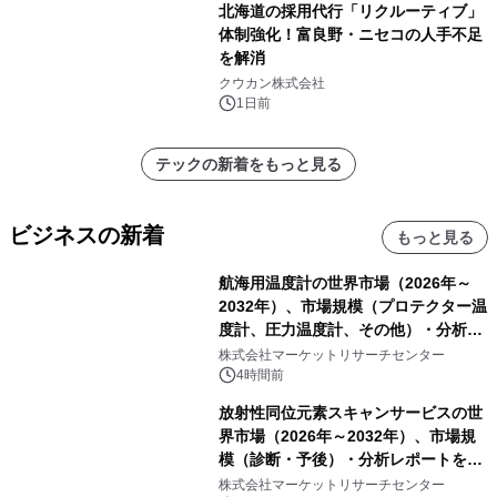
北海道の採用代行「リクルーティブ」
体制強化！富良野・ニセコの人手不足
を解消
クウカン株式会社
1日前
テックの新着をもっと見る
ビジネスの新着
もっと見る
航海用温度計の世界市場（2026年～
2032年）、市場規模（プロテクター温
度計、圧力温度計、その他）・分析レ
ポートを発表
株式会社マーケットリサーチセンター
4時間前
放射性同位元素スキャンサービスの世
界市場（2026年～2032年）、市場規
模（診断・予後）・分析レポートを発
表
株式会社マーケットリサーチセンター