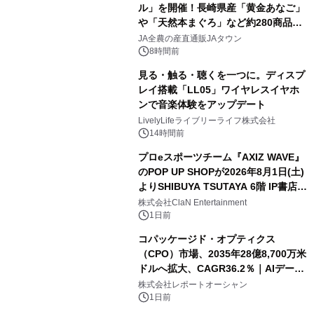
ル」を開催！長崎県産「黄金あなご」
や「天然本まぐろ」など約280商品を
販売！～毎月１０日の定例企画～
JA全農の産直通販JAタウン
8時間前
見る・触る・聴くを一つに。ディスプ
レイ搭載「LL05」ワイヤレスイヤホ
ンで音楽体験をアップデート
LivelyLifeライブリーライフ株式会社
14時間前
プロeスポーツチーム『AXIZ WAVE』
のPOP UP SHOPが2026年8月1日(土)
よりSHIBUYA TSUTAYA 6階 IP書店で
開催決定！！
株式会社ClaN Entertainment
1日前
コパッケージド・オプティクス
（CPO）市場、2035年28億8,700万米
ドルへ拡大、CAGR36.2％｜AIデータ
センター・高速光通信需要が成長を加
株式会社レポートオーシャン
速
1日前