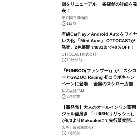
舗をリニューアル 各店舗の詳細を発
表！
1
東京国立博物館
1日前
有線CarPlay／Android Autoをワイヤ
レス化 「Mini Aura」 OTTOCASTが
発売、2色展開で8/31まで40％OFF！
2
OTTOCAST株式会社
11時間前
『FUNBOO(ファンブー)』が、スシロ
ーとGAZOO Racing 初コラボキャン
ペーンに登場 全国のスシロー店舗で
3
GR 4車種の FUNBOO(ミニカー)付き
株式会社JAM
メニューが展開されます
2時間前
【新発売】大人のオールインワン薬用
ジェル歯磨き 「LilliSH(リリッシュ)」
が8/3よりMakuakeにて先行販売開
4
始！
スモカ歯磨株式会社
3時間前