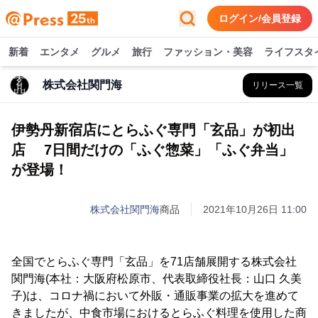
ログイン/会員登録
新着
エンタメ
グルメ
旅行
ファッション・美容
ライフスタ
株式会社関門海
リリース一覧
伊勢丹新宿店にとらふぐ専門「玄品」が初出
店 7日間だけの「ふぐ惣菜」「ふぐ弁当」
が登場！
株式会社関門海
商品
2021年10月26日 11:00
全国でとらふぐ専門「玄品」を71店舗展開する株式会社
関門海(本社：大阪府松原市、代表取締役社長：山口 久美
子)は、コロナ禍において外販・通販事業の拡大を進めて
きましたが、中食市場におけるとらふぐ料理を使用した商