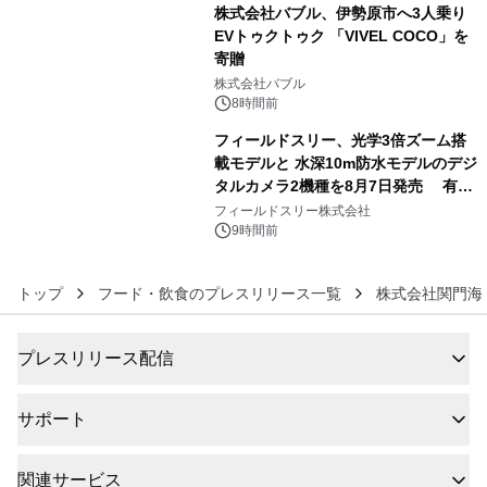
株式会社バブル、伊勢原市へ3人乗り
EVトゥクトゥク 「VIVEL COCO」を
寄贈
5
株式会社バブル
8時間前
フィールドスリー、光学3倍ズーム搭
載モデルと 水深10m防水モデルのデジ
タルカメラ2機種を8月7日発売 有効
6
約1300万画素、用途別に選べるコンデ
フィールドスリー株式会社
ジ新登場
9時間前
トップ
フード・飲食のプレスリリース一覧
株式会社関門海
プレスリリース配信
サポート
関連サービス