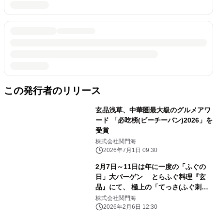
この発行者のリリース
玄品浅草、中華圏最大級のグルメアワ
ード 「必吃榜(ビーチーバン)2026」を
受賞
株式会社関門海
2026年7月1日 09:30
2月7日～11日は年に一度の「ふぐの
日」大バーゲン とらふぐ料理『玄
品』にて、 極上の「てっさ(ふぐ刺
し)」を振る舞う5日間
株式会社関門海
2026年2月6日 12:30