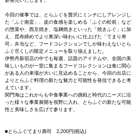
新発売いたします。
今回の催事では、とらふぐを贅沢にミンチにしアレンジし
た「ふぐ南蛮」、皮の食感を楽しめる「ふぐの松前」など
の惣菜や、西京焼き、塩麹焼きといった「焼きふぐ」に加
え、昆布締めでより奥深い味わいに仕上げた「てまり寿
司」弁当など、フードコレクションでしか味わえないとら
ふぐ尽くしの限定メニューを取り揃えました。
伊勢丹新宿店の中でも毎週、話題のアイテムや、全国の美
味しいものが一堂に集まるフードコレクションは食に関心
がある人の来場が大いに見込めることから、今回の出店に
よりとらふぐ料理の新たな魅力と可能性を発信できると考
えています。
関門海はこれからも中食事業への挑戦と時代のニーズに沿
った様々な事業展開を視野に入れ、とらふぐの新たな可能
性と美味しさを広げて参ります。
■とらふぐてまり壽司 2,200円(税込)