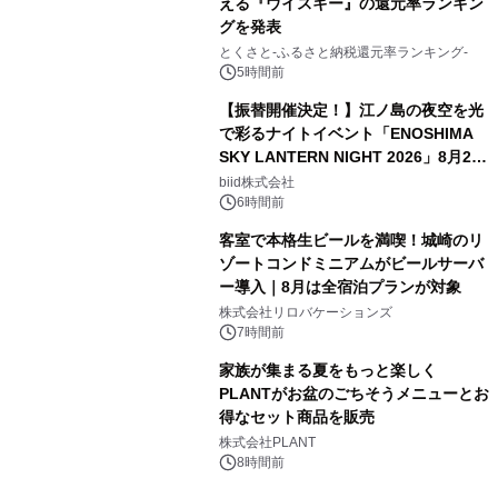
える『ウイスキー』の還元率ランキン
グを発表
とくさと-ふるさと納税還元率ランキング-
5時間前
【振替開催決定！】江ノ島の夜空を光
で彩るナイトイベント「ENOSHIMA
SKY LANTERN NIGHT 2026」8月22
日(土)振替開催＆受付スタート！
biid株式会社
6時間前
客室で本格生ビールを満喫！城崎のリ
ゾートコンドミニアムがビールサーバ
ー導入｜8月は全宿泊プランが対象
株式会社リロバケーションズ
7時間前
家族が集まる夏をもっと楽しく
PLANTがお盆のごちそうメニューとお
得なセット商品を販売
株式会社PLANT
8時間前