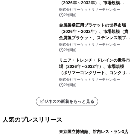
（2026年～2032年）、市場規模
（0.995、0.999、その他）・分析レポ
株式会社マーケットリサーチセンター
ートを発表
2時間前
金属製矯正用ブラケットの世界市場
（2026年～2032年）、市場規模（貴
金属製ブラケット、ステンレス製ブラ
ケット、純チタン製ブラケット）・分
株式会社マーケットリサーチセンター
析レポートを発表
2時間前
リニア・トレンチ・ドレインの世界市
場（2026年～2032年）、市場規模
（ポリマーコンクリート、コンクリー
ト、プラスチック、金属）・分析レポ
株式会社マーケットリサーチセンター
ートを発表
2時間前
ビジネスの新着をもっと見る
人気のプレスリリース
東京国立博物館、館内レストラン3店