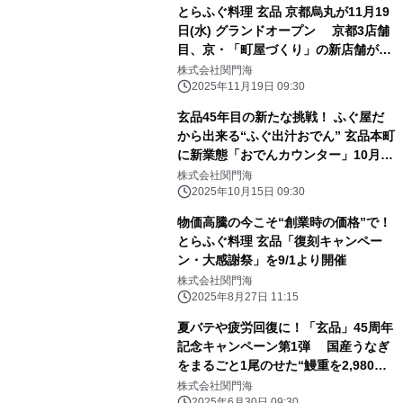
とらふぐ料理 玄品 京都烏丸が11月19
日(水) グランドオープン 京都3店舗
目、京・「町屋づくり」の新店舗が誕
生
株式会社関門海
2025年11月19日 09:30
玄品45年目の新たな挑戦！ ふぐ屋だ
から出来る“ふぐ出汁おでん” 玄品本町
に新業態「おでんカウンター」10月15
日オープン
株式会社関門海
2025年10月15日 09:30
物価高騰の今こそ“創業時の価格”で！
とらふぐ料理 玄品「復刻キャンペー
ン・大感謝祭」を9/1より開催
株式会社関門海
2025年8月27日 11:15
夏バテや疲労回復に！「玄品」45周年
記念キャンペーン第1弾 国産うなぎ
をまるごと1尾のせた“鰻重を2,980
円”で提供！ 7月1日より開催
株式会社関門海
2025年6月30日 09:30