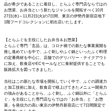
品が希少であることに着目し、とらふぐ専門店ならではの
お惣菜、お弁当という新たなジャンルを開拓すべく10月
27日(水)～11月2日(火)の7日間、東京の伊勢丹新宿店地下
1階フードコレクションに初出店いたします。
【とらふぐを主役にしたお弁当＆お惣菜】
とらふぐ専門「玄品」は、コロナ禍での新たな事業展開を
推し進めている中で、ふぐ刺しやふぐ鍋といったふぐ料理
の定番商材を中心に、店舗でのデリバリー・テイクアウト
に加え、飲食店やECモールなどに食材提供することでも
販路拡大を図ってきました。
当社はこの新たな市場を開拓していく中で、ふぐの調達力
と加工技術に加え、飲食店で積上げてきたメニュー開発力
の強みがあることから、ふぐ刺し、ふぐ鍋以外に「とらふ
ぐ」を主役にした専門店ならではの「お弁当」と「お惣
菜」を発信力の高い東京の伊勢丹新宿店にて7日間限定で