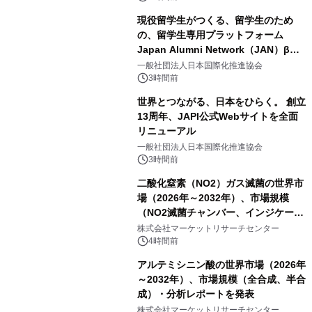
現役留学生がつくる、留学生のため
の、留学生専用プラットフォーム
Japan Alumni Network（JAN）β版
をリリース
一般社団法人日本国際化推進協会
3時間前
世界とつながる、日本をひらく。 創立
13周年、JAPI公式Webサイトを全面
リニューアル
一般社団法人日本国際化推進協会
3時間前
二酸化窒素（NO2）ガス滅菌の世界市
場（2026年～2032年）、市場規模
（NO2滅菌チャンバー、インジケータ
ーおよびモニタリングシステム、その
株式会社マーケットリサーチセンター
他）・分析レポートを発表
4時間前
アルテミシニン酸の世界市場（2026年
～2032年）、市場規模（全合成、半合
成）・分析レポートを発表
株式会社マーケットリサーチセンター