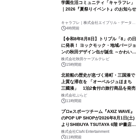
学園生活コミュニティ「キャラフレ」
｜2026『夏祭りイベント』のお知らせ
3
キャラフレ｜株式会社エイプリル・データ・
デザインズ
4時間前
【令和8年8月8日】トリプル「8」の日
に発表！ ヨックモック・地域バージョ
ンの秋田デザイン缶が誕生 ～かわいい
4
秋田犬の子犬と秋田の四季と名所を巡
株式会社秋田ケーブルテレビ
るパッケージ～ 9月1日(火)秋田県内で
15時間前
販売開始
北前船の歴史が息づく港町・三国湊で
上質な滞在を 「オーベルジュほまち
三國湊」 1泊2食付の旅行商品を発売
5
株式会社ぷらど
11時間前
プロeスポーツチーム『AXIZ WAVE』
のPOP UP SHOPが2026年8月1日(土)
よりSHIBUYA TSUTAYA 6階 IP書店で
6
開催決定！！
株式会社ClaN Entertainment
11時間前