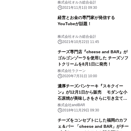
株式会社オルカ総合会計
2021年11月1日 09:30
経営とお金の専門家が発信する
YouTubeが話題！
株式会社オルカ総合会計
2021年10月22日 11:45
チーズ専門店『cheese and BAR』が
ゴルゴンゾーラを使用した チーズソフ
トクリームを8月1日に発売！
株式会社ラクーン
2020年7月31日 10:00
濃厚チーズパンケーキ『スキクイー
ン』が12月1日から販売 モダンな小
石原焼が美味しさをさらに引き立て
る！
株式会社andBAR
2018年11月29日 09:30
チーズをコンセプトにした福岡のカフ
ェ＆バー 「cheese and BAR」がチー