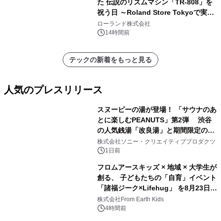
た 伝説のリズムマシン「TR-808」を
祝う日 ～Roland Store Tokyoで実機
を展示しての 記念キャンペーンを開
ローランド株式会社
催 英国ラジオ「NTS」の 特別プログ
14時間前
ラムや、「TR-808」を愛する伝説的
アーティストを フィーチャーしたアニ
テックの新着をもっと見る
メーションを公開～
人気のプレスリリース
スヌーピーの湯が登場！ 「サウナのあ
とに楽しむPEANUTS」第2弾 渋谷
の人気銭湯「改良湯」と期間限定のコ
1
ラボレーション サウナイキタイコラ
株式会社ソニー・クリエイティブプロダクツ
ボグッズも発売決定！
1日前
フロムアースキッズ × 地域 × 大学生が
創る、 子どもたちの「自育」イベント
「諸福ジーク×Lifehug」 を8月23日
2
(日)開催
株式会社From Earth Kids
4時間前