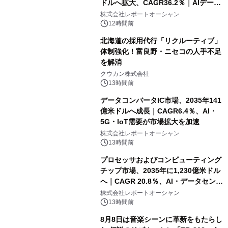
ドルへ拡大、CAGR36.2％｜AIデータ
センター・高速光通信需要が成長を加
株式会社レポートオーシャン
速
12時間前
北海道の採用代行「リクルーティブ」
体制強化！富良野・ニセコの人手不足
を解消
クウカン株式会社
13時間前
データコンバータIC市場、2035年141
億米ドルへ成長｜CAGR6.4％、AI・
5G・IoT需要が市場拡大を加速
株式会社レポートオーシャン
13時間前
プロセッサおよびコンピューティング
チップ市場、2035年に1,230億米ドル
へ｜CAGR 20.8％、AI・データセンタ
ー需要が成長を牽引
株式会社レポートオーシャン
13時間前
8月8日は音楽シーンに革新をもたらし