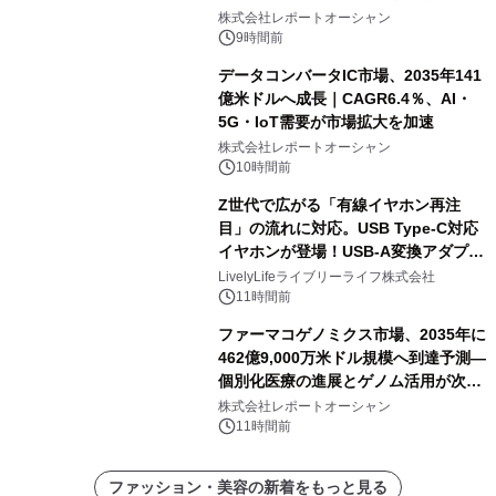
加速
株式会社レポートオーシャン
9時間前
データコンバータIC市場、2035年141
億米ドルへ成長｜CAGR6.4％、AI・
5G・IoT需要が市場拡大を加速
株式会社レポートオーシャン
10時間前
Z世代で広がる「有線イヤホン再注
目」の流れに対応。USB Type-C対応
イヤホンが登場！USB-A変換アダプタ
ー付きでスマホからパソコンまで幅広
LivelyLifeライブリーライフ株式会社
く活用可能
11時間前
ファーマコゲノミクス市場、2035年に
462億9,000万米ドル規模へ到達予測―
個別化医療の進展とゲノム活用が次世
代ヘルスケア投資を加速
株式会社レポートオーシャン
11時間前
ファッション・美容の新着をもっと見る