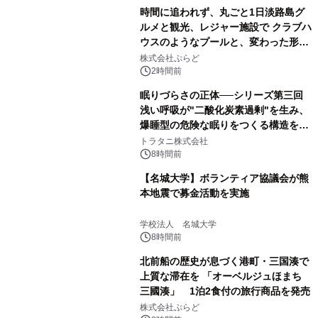
時間に追われず、丸ごと1日淡路島グ
ルメと観光、レジャー施設で クラブハ
ウスのようなプールと、変わった形の
サウナも 「THE BOXY AWAJI」のお
株式会社ぷらど
得な素泊まり連泊プランで
2時間前
眠りづらさの正体──シリーズ第三回
浅い呼吸が"二酸化炭素過剰"を生み、
爆睡型の危険な眠りをつくる構造を解
説
トラタニ株式会社
8時間前
【名城大学】ボランティア協議会が熊
本地震で募金活動を実施
学校法人 名城大学
8時間前
北前船の歴史が息づく港町・三国湊で
上質な滞在を 「オーベルジュほまち
三國湊」 1泊2食付の旅行商品を発売
株式会社ぷらど