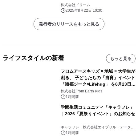
株式会社ドリーム
2025年8月22日 10:30
発行者のリリースをもっと見る
ライフスタイルの新着
もっと見る
フロムアースキッズ × 地域 × 大学生が
創る、 子どもたちの「自育」イベント
「諸福ジーク×Lifehug」 を8月23日
(日)開催
株式会社From Earth Kids
1時間前
学園生活コミュニティ「キャラフレ」
｜2026『夏祭りイベント』のお知らせ
キャラフレ｜株式会社エイプリル・データ・
デザインズ
1時間前