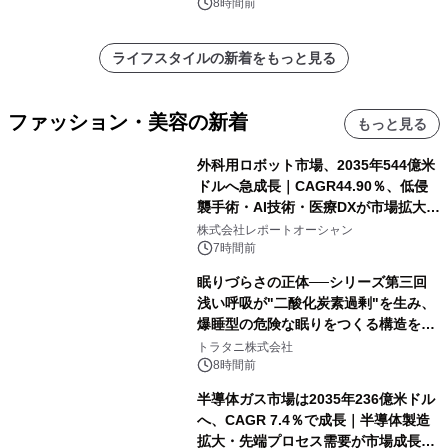
8時間前
ライフスタイルの新着をもっと見る
ファッション・美容の新着
もっと見る
外科用ロボット市場、2035年544億米
ドルへ急成長｜CAGR44.90％、低侵
襲手術・AI技術・医療DXが市場拡大を
牽引
株式会社レポートオーシャン
7時間前
眠りづらさの正体──シリーズ第三回
浅い呼吸が"二酸化炭素過剰"を生み、
爆睡型の危険な眠りをつくる構造を解
説
トラタニ株式会社
8時間前
半導体ガス市場は2035年236億米ドル
へ、CAGR 7.4％で成長｜半導体製造
拡大・先端プロセス需要が市場成長を