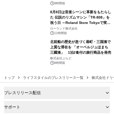
9時間前
8月8日は音楽シーンに革新をもたらし
た 伝説のリズムマシン「TR-808」を
祝う日 ～Roland Store Tokyoで実機
5
を展示しての 記念キャンペーンを開
ローランド株式会社
催 英国ラジオ「NTS」の 特別プログ
11時間前
ラムや、「TR-808」を愛する伝説的
北前船の歴史が息づく港町・三国湊で
アーティストを フィーチャーしたアニ
上質な滞在を 「オーベルジュほまち
メーションを公開～
三國湊」 1泊2食付の旅行商品を発売
6
株式会社ぷらど
8時間前
トップ
ライフスタイルのプレスリリース一覧
株式会社ドリ
プレスリリース配信
サポート