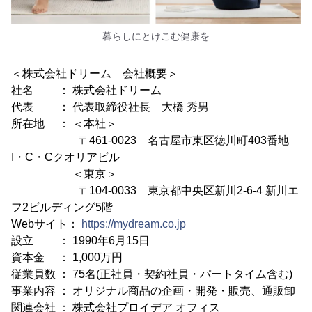
暮らしにとけこむ健康を
＜株式会社ドリーム 会社概要＞
社名 ： 株式会社ドリーム
代表 ： 代表取締役社長 大橋 秀男
所在地 ： ＜本社＞
〒461-0023 名古屋市東区徳川町403番地
I・C・Cクオリアビル
＜東京＞
〒104-0033 東京都中央区新川2-6-4 新川エ
フ2ビルディング5階
Webサイト：
https://mydream.co.jp
設立 ： 1990年6月15日
資本金 ： 1,000万円
従業員数 ： 75名(正社員・契約社員・パートタイム含む)
事業内容 ： オリジナル商品の企画・開発・販売、通販卸
関連会社 ： 株式会社プロイデア オフィス