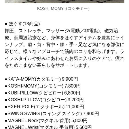
KOSHI-MOMY（コシモミー）
■ ほぐす(13商品)
押圧、ストレッチ、マッサージ(電動／非電動)、磁気治
療、低周波治療など、身体をほぐすアイテムを豊富にライ
ンナップ。肩・首・背中・腰・手・足など気になる部位に
応じて、様々なアプローチで筋肉のコリを和らげます。ラ
イフスタイルや好みにあわせたお気に入りのケアで、疲れ
をためこまない暮らしをサポートします。
●KATA-MOMY(カタモミー) 9,900円
●KOSHI-MOMY(コシモミー) 7,800円
●KUBI-PILLOW(クビピロー) 6,800円
●KOSHI-PILLOW(コシピロー) 3,200円
●EXER POLE(エクサポール) 11,000円
●SWING SWING (スイング スイング) 7,900円
●MAGNEL Neck(マグネル 首用) 5,800円
●MAGNEL Wrist(マグネル 手首用) 5,600円