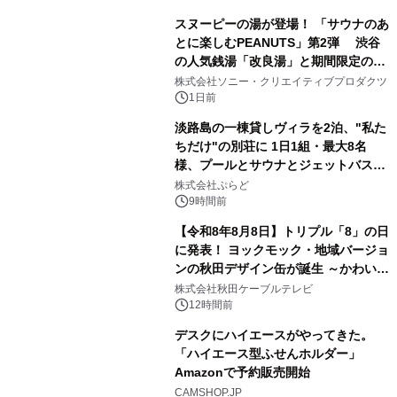
スヌーピーの湯が登場！ 「サウナのあ
とに楽しむPEANUTS」第2弾 渋谷
の人気銭湯「改良湯」と期間限定のコ
1
ラボレーション サウナイキタイコラ
株式会社ソニー・クリエイティブプロダクツ
ボグッズも発売決定！
1日前
淡路島の一棟貸しヴィラを2泊、"私た
ちだけ"の別荘に 1日1組・最大8名
様、プールとサウナとジェットバス付
2
きで Villa Mon Temps AWAJIの連泊
株式会社ぷらど
素泊りプラン
9時間前
【令和8年8月8日】トリプル「8」の日
に発表！ ヨックモック・地域バージョ
ンの秋田デザイン缶が誕生 ～かわいい
3
秋田犬の子犬と秋田の四季と名所を巡
株式会社秋田ケーブルテレビ
るパッケージ～ 9月1日(火)秋田県内で
12時間前
販売開始
デスクにハイエースがやってきた。
「ハイエース型ふせんホルダー」
Amazonで予約販売開始
4
CAMSHOP.JP