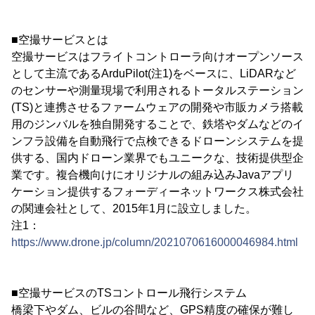
■空撮サービスとは
空撮サービスはフライトコントローラ向けオープンソース
として主流であるArduPilot(注1)をベースに、LiDARなど
のセンサーや測量現場で利用されるトータルステーション
(TS)と連携させるファームウェアの開発や市販カメラ搭載
用のジンバルを独自開発することで、鉄塔やダムなどのイ
ンフラ設備を自動飛行で点検できるドローンシステムを提
供する、国内ドローン業界でもユニークな、技術提供型企
業です。複合機向けにオリジナルの組み込みJavaアプリ
ケーション提供するフォーディーネットワークス株式会社
の関連会社として、2015年1月に設立しました。
注1：
https://www.drone.jp/column/2021070616000046984.html
■空撮サービスのTSコントロール飛行システム
橋梁下やダム、ビルの谷間など、GPS精度の確保が難し