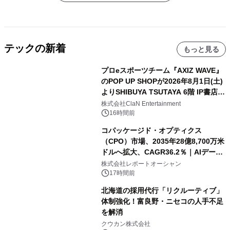
テックの新着
もっと見る
プロeスポーツチーム『AXIZ WAVE』
のPOP UP SHOPが2026年8月1日(土)
よりSHIBUYA TSUTAYA 6階 IP書店で
開催決定！！
株式会社ClaN Entertainment
16時間前
コパッケージド・オプティクス
（CPO）市場、2035年28億8,700万米
ドルへ拡大、CAGR36.2％｜AIデータ
センター・高速光通信需要が成長を加
株式会社レポートオーシャン
速
17時間前
北海道の採用代行「リクルーティブ」
体制強化！富良野・ニセコの人手不足
を解消
クウカン株式会社