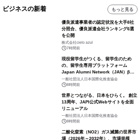
ビジネスの新着
もっと見る
優良派遣事業者の認定状況を大手8社
分照合、優良派遣会社ランキング6選
を公開
株式会社cielo azul
7時間前
現役留学生がつくる、留学生のため
の、留学生専用プラットフォーム
Japan Alumni Network（JAN）β版
をリリース
一般社団法人日本国際化推進協会
8時間前
世界とつながる、日本をひらく。 創立
13周年、JAPI公式Webサイトを全面
リニューアル
一般社団法人日本国際化推進協会
8時間前
二酸化窒素（NO2）ガス滅菌の世界市
場（2026年～2032年）、市場規模