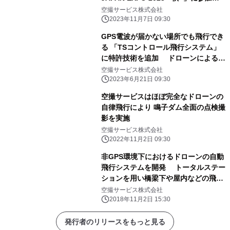
ます。
空撮サービス株式会社
2023年11月7日 09:30
GPS電波が届かない場所でも飛行でき
る 「TSコントロール飛行システム」
に特許技術を追加 ドローンによるイ
ンフラ点検の適用領域を拡大
空撮サービス株式会社
2023年6月21日 09:30
空撮サービスはほぼ完全なドローンの
自律飛行により 鳴子ダム全面の点検撮
影を実施
空撮サービス株式会社
2022年11月2日 09:30
非GPS環境下におけるドローンの自動
飛行システムを開発 トータルステー
ションを用い橋梁下や屋内などの飛行
を実現
空撮サービス株式会社
2018年11月2日 15:30
発行者のリリースをもっと見る