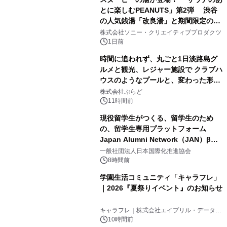
とに楽しむPEANUTS」第2弾 渋谷
の人気銭湯「改良湯」と期間限定のコ
1
ラボレーション サウナイキタイコラ
株式会社ソニー・クリエイティブプロダクツ
ボグッズも発売決定！
1日前
時間に追われず、丸ごと1日淡路島グ
ルメと観光、レジャー施設で クラブハ
ウスのようなプールと、変わった形の
2
サウナも 「THE BOXY AWAJI」のお
株式会社ぷらど
得な素泊まり連泊プランで
11時間前
現役留学生がつくる、留学生のため
の、留学生専用プラットフォーム
Japan Alumni Network（JAN）β版
3
をリリース
一般社団法人日本国際化推進協会
8時間前
学園生活コミュニティ「キャラフレ」
｜2026『夏祭りイベント』のお知らせ
4
キャラフレ｜株式会社エイプリル・データ・
デザインズ
10時間前