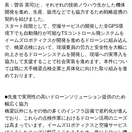
長：曽谷 英司)と、それぞれの技術ノウハウ生かした機体
開発を進め、生産、販売などでも協力するため戦略提携の
契約を結びました。
スタート段階として、空撮サービスの開発した非GPS環
境下でも自動飛行が可能なTSコントロール飛システムを
イームズロボティクスが開発を進めるドローンに組み込ん
で、橋梁点検において、現場要員の労力と安全性を大幅に
向上させるドローンシステムを開発し、現場への実導入を
協力して支援することで社会実装を進めます。本件につい
ては既に大手橋梁点検企業と具体化に向けた取り組みを進
めております。
■先進で実用性の高いドローンソリューション提供のため
幅広く協力
橋梁以外にもその他の多くのインフラ設備で老朽化が進ん
でおり、これらの点検作業におけるドローン活用のニーズ
は高まっています。イームズロボティクスと空撮サービス