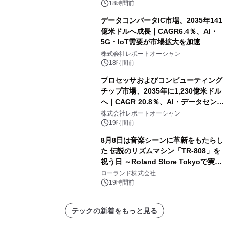
18時間前
データコンバータIC市場、2035年141
億米ドルへ成長｜CAGR6.4％、AI・
5G・IoT需要が市場拡大を加速
株式会社レポートオーシャン
18時間前
プロセッサおよびコンピューティング
チップ市場、2035年に1,230億米ドル
へ｜CAGR 20.8％、AI・データセンタ
ー需要が成長を牽引
株式会社レポートオーシャン
19時間前
8月8日は音楽シーンに革新をもたらし
た 伝説のリズムマシン「TR-808」を
祝う日 ～Roland Store Tokyoで実機
を展示しての 記念キャンペーンを開
ローランド株式会社
催 英国ラジオ「NTS」の 特別プログ
19時間前
ラムや、「TR-808」を愛する伝説的
アーティストを フィーチャーしたアニ
テックの新着をもっと見る
メーションを公開～