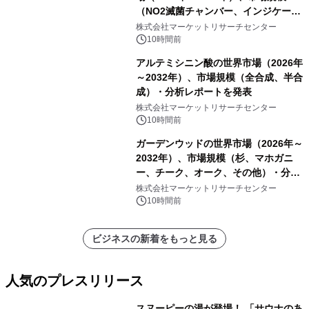
（NO2滅菌チャンバー、インジケータ
ーおよびモニタリングシステム、その
株式会社マーケットリサーチセンター
他）・分析レポートを発表
10時間前
アルテミシニン酸の世界市場（2026年
～2032年）、市場規模（全合成、半合
成）・分析レポートを発表
株式会社マーケットリサーチセンター
10時間前
ガーデンウッドの世界市場（2026年～
2032年）、市場規模（杉、マホガニ
ー、チーク、オーク、その他）・分析
レポートを発表
株式会社マーケットリサーチセンター
10時間前
ビジネスの新着をもっと見る
人気のプレスリリース
スヌーピーの湯が登場！ 「サウナのあ