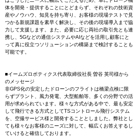
はこうしたニーズに幅広くこたえるため、単にドローン機
体を開発・提供することにとどまらず、それぞれの技術資
産やノウハウ、知見を持ち寄り、お客様の現場テストで見
つかる新規課題を素早く解決し、その後の現場導入まで協
力して支援します。また、必要に応じ両社の取引先とも連
携し、5Gなどの通信システムやAIなどを活用し顧客にと
って真に役立つソリューションの構築まで検討することも
可能です。
■イームズロボティクス代表取締役社長 曽谷 英司様から
のメッセージ
非GPS化の安定したドローンのフライトは橋梁点検に限
らずプラント、風力発電、大型船舶等、多くの分野での活
用が求められています。様々な方式がある中で、最も安定
して飛行できる方式としてTSコントロール飛行システム
を、空撮サービス様と開発することとしました。弊社とし
ても様々なお客様のニーズに対して、幅広くお答えするし
ていけると確信しております。