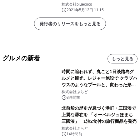
株式会社bluecoco
2021年5月13日 11:15
発行者のリリースをもっと見る
グルメの新着
もっと見る
時間に追われず、丸ごと1日淡路島グ
ルメと観光、レジャー施設で クラブハ
ウスのようなプールと、変わった形の
サウナも 「THE BOXY AWAJI」のお
株式会社ぷらど
得な素泊まり連泊プランで
8時間前
北前船の歴史が息づく港町・三国湊で
上質な滞在を 「オーベルジュほまち
三國湊」 1泊2食付の旅行商品を発売
株式会社ぷらど
14時間前