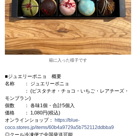
箱に入った様子です
■ジュエリーポニョ 概要
名称 ： ジュエリーポニョ
： (ピスタチオ・チョコ・いちご・レアチーズ・
モンブラン)
個数 ： 各味1個・合計5個入
価格 ： 1,080円(税込)
オンラインショップ：
https://blue-
coco.stores.jp/items/60b4a9729a5b752112ddbba9
◎クール冷凍便で全国発送可能