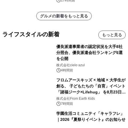
17時間前
グルメの新着をもっと見る
ライフスタイルの新着
もっと見る
優良派遣事業者の認定状況を大手8社
分照合、優良派遣会社ランキング6選
を公開
株式会社cielo azul
4時間前
フロムアースキッズ × 地域 × 大学生が
創る、 子どもたちの「自育」イベント
「諸福ジーク×Lifehug」 を8月23日
(日)開催
株式会社From Earth Kids
7時間前
学園生活コミュニティ「キャラフレ」
｜2026『夏祭りイベント』のお知らせ