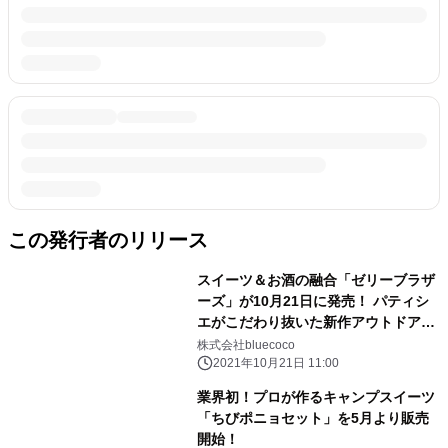
この発行者のリリース
スイーツ＆お酒の融合「ゼリーブラザ
ーズ」が10月21日に発売！ パティシ
エがこだわり抜いた新作アウトドアス
イーツ
株式会社bluecoco
2021年10月21日 11:00
業界初！プロが作るキャンプスイーツ
「ちびポニョセット」を5月より販売
開始！