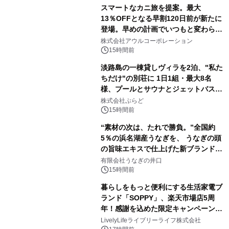
スマートなカニ旅を提案。最大
13％OFFとなる早割120日前が新たに
登場。早めの計画でいつもと変わらぬ
大人の冬旅を。ー夕日ヶ浦温泉「佳松
株式会社アウルコーポレーション
苑 別邸ふうか」ー
15時間前
淡路島の一棟貸しヴィラを2泊、"私た
ちだけ"の別荘に 1日1組・最大8名
様、プールとサウナとジェットバス付
きで Villa Mon Temps AWAJIの連泊
株式会社ぷらど
素泊りプラン
15時間前
“素材の次は、たれで勝負。”全国約
5％の浜名湖産うなぎを、 うなぎの頭
の旨味エキスで仕上げた新ブランド
「井口の誉」誕生
有限会社うなぎの井口
15時間前
暮らしをもっと便利にする生活家電ブ
ランド「SOPPY」、楽天市場店5周
年！感謝を込めた限定キャンペーンを
8月10日より開催
LivelyLifeライブリーライフ株式会社