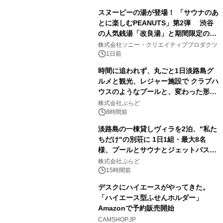
スヌーピーの湯が登場！ 「サウナのあ
とに楽しむPEANUTS」第2弾 渋谷
の人気銭湯「改良湯」と期間限定のコ
1
ラボレーション サウナイキタイコラ
株式会社ソニー・クリエイティブプロダクツ
ボグッズも発売決定！
1日前
時間に追われず、丸ごと1日淡路島グ
ルメと観光、レジャー施設で クラブハ
ウスのようなプールと、変わった形の
2
サウナも 「THE BOXY AWAJI」のお
株式会社ぷらど
得な素泊まり連泊プランで
8時間前
淡路島の一棟貸しヴィラを2泊、"私た
ちだけ"の別荘に 1日1組・最大8名
様、プールとサウナとジェットバス付
3
きで Villa Mon Temps AWAJIの連泊
株式会社ぷらど
素泊りプラン
15時間前
デスクにハイエースがやってきた。
「ハイエース型ふせんホルダー」
Amazonで予約販売開始
4
CAMSHOP.JP