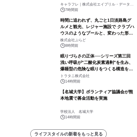
キャラフレ｜株式会社エイプリル・データ・
デザインズ
7時間前
時間に追われず、丸ごと1日淡路島グ
ルメと観光、レジャー施設で クラブハ
ウスのようなプールと、変わった形の
サウナも 「THE BOXY AWAJI」のお
株式会社ぷらど
得な素泊まり連泊プランで
8時間前
眠りづらさの正体──シリーズ第三回
浅い呼吸が"二酸化炭素過剰"を生み、
爆睡型の危険な眠りをつくる構造を解
説
トラタニ株式会社
14時間前
【名城大学】ボランティア協議会が熊
本地震で募金活動を実施
学校法人 名城大学
14時間前
ライフスタイルの新着をもっと見る