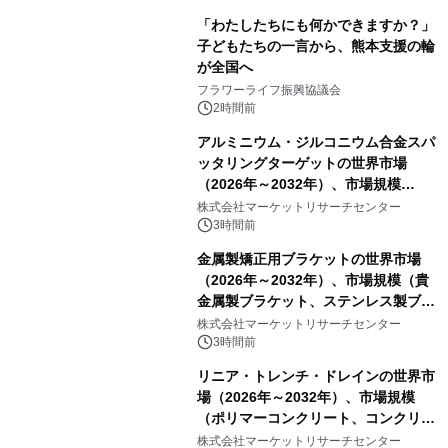
「わたしたちにも何かできますか？」
子どもたちの一言から、熊本支援の輪
が全国へ
フラワーライフ振興協議会
2時間前
アルミニウム・ジルコニウム合金スパ
ッタリングターゲットの世界市場
（2026年～2032年）、市場規模
（0.995、0.999、その他）・分析レポ
株式会社マーケットリサーチセンター
ートを発表
3時間前
金属製矯正用ブラケットの世界市場
（2026年～2032年）、市場規模（貴
金属製ブラケット、ステンレス製ブラ
ケット、純チタン製ブラケット）・分
株式会社マーケットリサーチセンター
析レポートを発表
3時間前
リニア・トレンチ・ドレインの世界市
場（2026年～2032年）、市場規模
（ポリマーコンクリート、コンクリー
ト、プラスチック、金属）・分析レポ
株式会社マーケットリサーチセンター