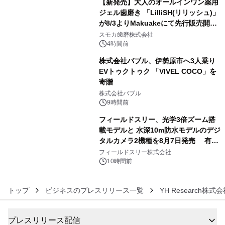
【新発売】大人のオールインワン薬用
ジェル歯磨き 「LilliSH(リリッシュ)」
が8/3よりMakuakeにて先行販売開
4
始！
スモカ歯磨株式会社
4時間前
株式会社バブル、伊勢原市へ3人乗り
EVトゥクトゥク 「VIVEL COCO」を
寄贈
5
株式会社バブル
9時間前
フィールドスリー、光学3倍ズーム搭
載モデルと 水深10m防水モデルのデジ
タルカメラ2機種を8月7日発売 有効
6
約1300万画素、用途別に選べるコンデ
フィールドスリー株式会社
ジ新登場
10時間前
トップ
ビジネスのプレスリリース一覧
YH Research株式
プレスリリース配信