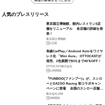
調査の新着をもっと見る
人気のプレスリリース
東京国立博物館、館内レストラン3店
舗をリニューアル 各店舗の詳細を発
表！
1
東京国立博物館
1日前
有線CarPlay／Android Autoをワイヤ
レス化 「Mini Aura」 OTTOCASTが
発売、2色展開で8/31まで40％OFF！
2
OTTOCAST株式会社
11時間前
『FUNBOO(ファンブー)』が、スシロ
ーとGAZOO Racing 初コラボキャン
ペーンに登場 全国のスシロー店舗で
3
GR 4車種の FUNBOO(ミニカー)付き
株式会社JAM
メニューが展開されます
3時間前