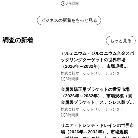
ートを発表
3時間前
ビジネスの新着をもっと見る
調査の新着
もっと見る
アルミニウム・ジルコニウム合金スパ
ッタリングターゲットの世界市場
（2026年～2032年）、市場規模
（0.995、0.999、その他）・分析レポ
株式会社マーケットリサーチセンター
ートを発表
3時間前
金属製矯正用ブラケットの世界市場
（2026年～2032年）、市場規模（貴
金属製ブラケット、ステンレス製ブラ
ケット、純チタン製ブラケット）・分
株式会社マーケットリサーチセンター
析レポートを発表
3時間前
リニア・トレンチ・ドレインの世界市
場（2026年～2032年）、市場規模