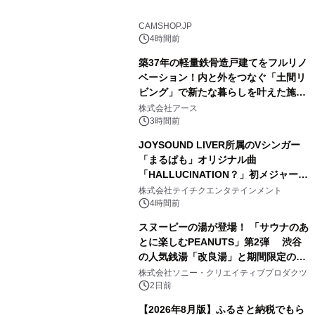
2
CAMSHOP.JP
4時間前
築37年の軽量鉄骨造戸建てをフルリノ
ベーション！内と外をつなぐ「土間リ
ビング」で新たな暮らしを叶えた施工
3
事例を株式会社アースが公開
株式会社アース
3時間前
JOYSOUND LIVER所属のVシンガー
「まるぱも」オリジナル曲
「HALLUCINATION？」初メジャー配
4
信リリース決定！
株式会社テイチクエンタテインメント
4時間前
スヌーピーの湯が登場！ 「サウナのあ
とに楽しむPEANUTS」第2弾 渋谷
の人気銭湯「改良湯」と期間限定のコ
5
ラボレーション サウナイキタイコラ
株式会社ソニー・クリエイティブプロダクツ
ボグッズも発売決定！
2日前
【2026年8月版】ふるさと納税でもら