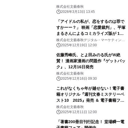
株式会社文藝春秋
2026年3月13日 13:45
「アイドルの私が、恋をするのは罪で
すかーー？」 映画「恋愛裁判」、平塚
まるさんによるコミカライズ版が 12
月19日（金）より「ピッコマ」にて先
株式会社文藝春秋デジタル・マーケティング
部
行配信開始！
2025年12月19日 12:00
佐藤秀峰氏、とよ田みのる氏がＷ絶
賛！ 漫画家漫画の問題作『ゲットバッ
ク』、12月16日発売
株式会社文藝春秋
2025年12月16日 09:30
これがなくちゃ年が越せない！電子書
籍オリジナル『週刊文春ミステリーベ
スト10 2025』発売 ＆ 電子書籍フェ
ア「文藝春秋ミステリー大祭2025」開
株式会社文藝春秋
催
2025年12月11日 12:00
「著書200冊目刊行記念！ 堂場瞬一電
子書籍フェア」開催中