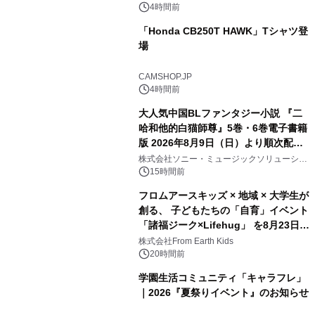
4時間前
「Honda CB250T HAWK」Tシャツ登
場
CAMSHOP.JP
4時間前
大人気中国BLファンタジー小説 『二
哈和他的白猫師尊』5巻・6巻電子書籍
版 2026年8月9日（日）より順次配信
開始
株式会社ソニー・ミュージックソリューショ
ンズ
15時間前
フロムアースキッズ × 地域 × 大学生が
創る、 子どもたちの「自育」イベント
「諸福ジーク×Lifehug」 を8月23日
(日)開催
株式会社From Earth Kids
20時間前
学園生活コミュニティ「キャラフレ」
｜2026『夏祭りイベント』のお知らせ