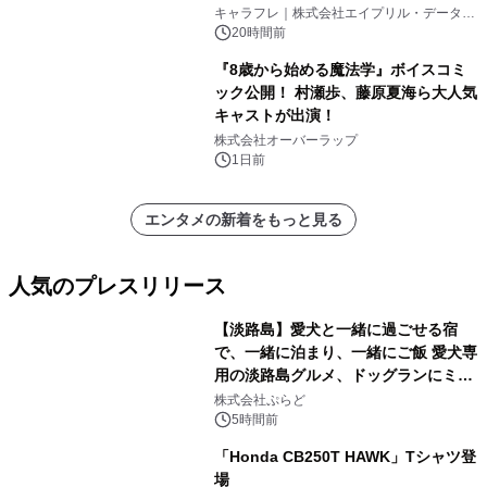
キャラフレ｜株式会社エイプリル・データ・
デザインズ
20時間前
『8歳から始める魔法学』ボイスコミ
ック公開！ 村瀬歩、藤原夏海ら大人気
キャストが出演！
株式会社オーバーラップ
1日前
エンタメの新着をもっと見る
人気のプレスリリース
【淡路島】愛犬と一緒に過ごせる宿
で、一緒に泊まり、一緒にご飯 愛犬専
用の淡路島グルメ、ドッグランにミニ
1
プール グランピングとトレーラーハウ
株式会社ぷらど
スの2施設で
5時間前
「Honda CB250T HAWK」Tシャツ登
場