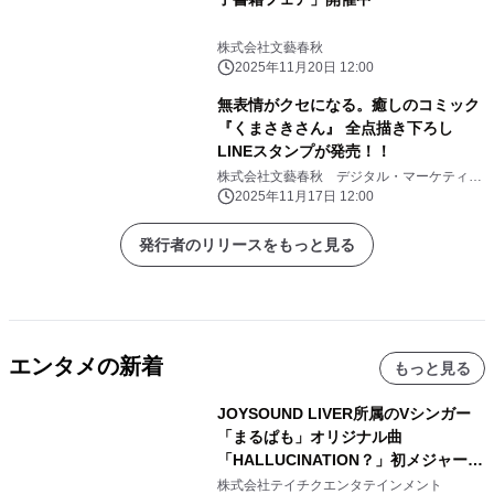
株式会社文藝春秋
2025年11月20日 12:00
無表情がクセになる。癒しのコミック
『くまさきさん』 全点描き下ろし
LINEスタンプが発売！！
株式会社文藝春秋 デジタル・マーケティン
グ部
2025年11月17日 12:00
発行者のリリースをもっと見る
エンタメの新着
もっと見る
JOYSOUND LIVER所属のVシンガー
「まるぱも」オリジナル曲
「HALLUCINATION？」初メジャー配
信リリース決定！
株式会社テイチクエンタテインメント