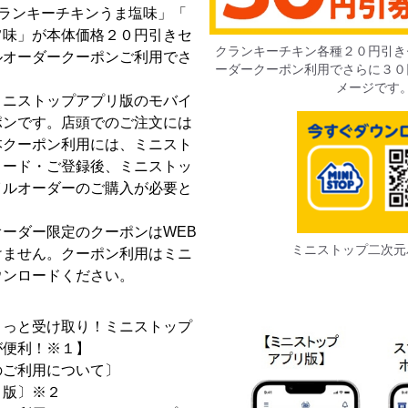
クランキーチキンうま塩味」「
旨味」が本体価格２０円引きセ
クランキーチキン各種２０円引き
ルオーダークーポンご利用でさ
ーダークーポン利用でさらに３０
メージです
ミニストップアプリ版のモバイ
ポンです。店頭でのご注文には
本クーポン利用には、ミニスト
ロード・ご登録後、ミニストッ
イルオーダーのご購入が必要と
ーダー限定のクーポンはWEB
ミニストップ二次元
けません。クーポン利用はミニ
ウンロードください。
さっと受け取り！ミニストップ
が便利！※１】
のご利用について〕
リ版〕※２