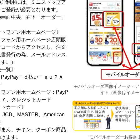
のご利用には、ミニストップア
・ご登録が必要となります。
の画面中央、右下「オーダー」
ートフォン用ホームページ〕
トフォン用ホームページ店頭販
ーコードからアクセスし、注文
収書発行の為、メールアドレス
ます。）
法一覧〕
PayPay・ｄ払い・ａｕＰＡ
ド
モバイルオーダ画像イメージ・ア
フォン用ホームページ：PayP
イト（画像はイメー
ＡＹ、クレジットカード
ットカード〕
CB、MASTER、American
b
華まん、チキン、クーポン商品
モバイルオーダーお客さ
除きます。