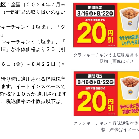
地区：全国（２０２４年７月末
）（一部商品の取り扱いのない
）
ンキーチキンうま塩味」、「ク
味」
ランキーチキンうま塩味」、「
旨味」が本体価格より２０円引
クランキーチキンうま塩味通常本
促物（画像はイメー
１６日（金）～８月２２日（木
ち帰り時に適用される軽減税率
ります。イートインスペースで
準税率１０％が 適用されます
合、税込価格の小数点以下は、
。
クランキーチキン辛旨味通常本体
物（画像はイメー