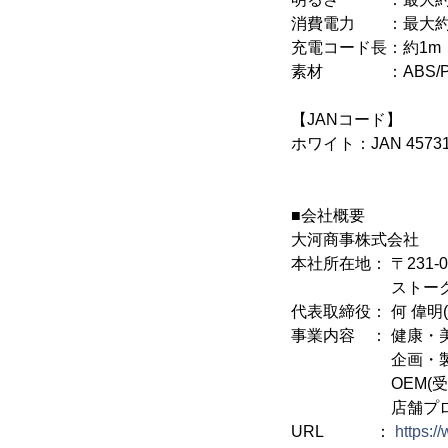
消費電力 ：最大約
充電コード長：約1m
素材 ：ABS/P
【JANコード】
ホワイト：JAN 45731
■会社概要
大河商事株式会社
本社所在地： 〒231-
ストークタワー大
代表取締役： 何 偉明(KA
事業内容 ： 健康・
企画・製造・
OEM(受託製造
店舗プロデュー
URL ：
https:/