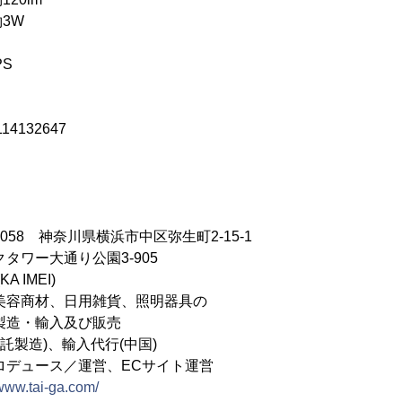
3W
S
14132647
0058 神奈川県横浜市中区弥生町2-15-1
通り公園3-905
 IMEI)
美容商材、日用雑貨、照明器具の
輸入及び販売
)、輸入代行(中国)
ス／運営、ECサイト運営
/www.tai-ga.com/