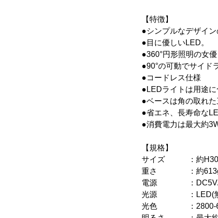
【特徴】
●シンプルなデザイン
●目に優しいLED。
●360°円形照明の
●90°の可動でサイ
●コードレス仕様
●LEDライトは用途
●ベースは角の取れ
●省エネ、長寿命なL
●消費電力は最大約3
【規格】
サイズ ：約H300×
重さ ：約613
電源 ：DC5V/
光源 ：LED(無段
光色 ：2800-60
明るさ ：最大約12