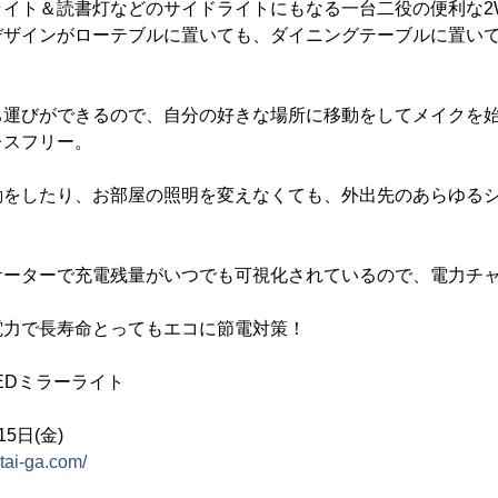
ライト＆読書灯などのサイドライトにもなる一台二役の便利な2
デザインがローテブルに置いても、ダイニングテーブルに置い
ち運びができるので、自分の好きな場所に移動をしてメイクを
レスフリー。
動をしたり、お部屋の照明を変えなくても、外出先のあらゆる
。
ケーターで充電残量がいつでも可視化されているので、電力チ
電力で長寿命とってもエコに節電対策！
 LEDミラーライト
15日(金)
.tai-ga.com/