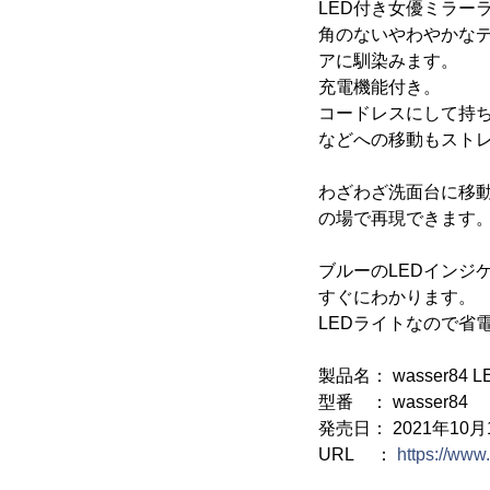
LED付き女優ミラー
角のないやわやかな
アに馴染みます。
充電機能付き。
コードレスにして持
などへの移動もスト
わざわざ洗面台に移
の場で再現できます
ブルーのLEDインジ
すぐにわかります。
LEDライトなので省
製品名： wasser84
型番 ： wasser84
発売日： 2021年10月
URL ：
https://www