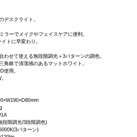
のデスクライト。
女優ミラーでメイクやフェイスケアに便利。
ドライトに早変わり。
に合わせて使える無段階調光＋3パターンの調色。
た三角錐で清潔感のあるマットホワイト。
ED使用。
W。
W190×D80mm
g
1A
階調光/3段階調色)
00K(3パターン)
0lm