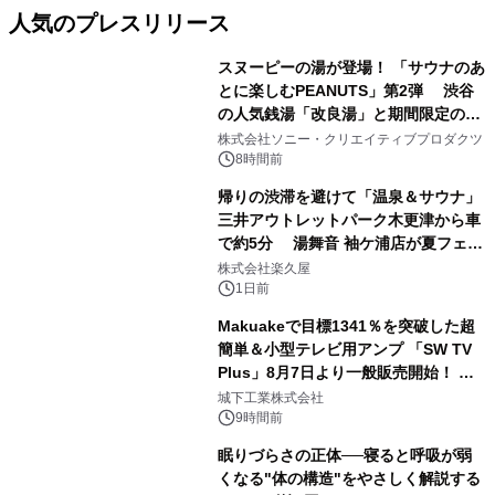
人気のプレスリリース
スヌーピーの湯が登場！ 「サウナのあ
とに楽しむPEANUTS」第2弾 渋谷
の人気銭湯「改良湯」と期間限定のコ
1
ラボレーション サウナイキタイコラ
株式会社ソニー・クリエイティブプロダクツ
ボグッズも発売決定！
8時間前
帰りの渋滞を避けて「温泉＆サウナ」
三井アウトレットパーク木更津から車
で約5分 湯舞音 袖ケ浦店が夏フェア
2
メニューを提供
株式会社楽久屋
1日前
Makuakeで目標1341％を突破した超
簡単＆小型テレビ用アンプ 「SW TV
Plus」8月7日より一般販売開始！ ケ
3
ーブル1本つなぐだけ、テレビの音が
城下工業株式会社
ぐっと豊かに
9時間前
眠りづらさの正体──寝ると呼吸が弱
くなる"体の構造"をやさしく解説する