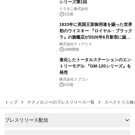
シリーズ第1回
4
トラタニ株式会社
1日前
1833年に英国王室御用達を賜った世界
初のウイスキー 『ロイヤル・ブラック
ラ』の旗艦店が2026年6月新宿に誕
5
生 バカルディ ジャパンと連携した
株式会社ティグリス
没入型バー「BAR Arca」
10時間前
進化したトータルステーションのエン
トリーモデル 『GM-120シリーズ』を
発売
6
株式会社トプコン
1日前
トップ
テクノロジーのプレスリリース一覧
スペクトリス株
プレスリリース配信