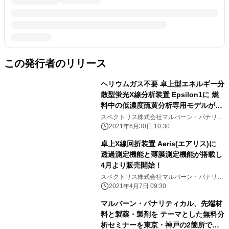
この発行者のリリース
ヘリウムガス不要 卓上型エネルギー分
散型蛍光X線分析装置 Epsilon1に 燃
料中の低濃度硫黄分析専用モデルが追
加
スペクトリス株式会社マルバーン・パナリテ
ィカル事業部
2021年6月30日 10:30
卓上X線回折装置 Aeris(エアリス)に
透過測定機能と薄膜測定機能が搭載し
4月より販売開始！
スペクトリス株式会社マルバーン・パナリテ
ィカル事業部
2021年4月7日 09:30
マルバーン・パナリティカル、先端材
料と製薬・製剤を テーマとした無料分
析セミナーを東京・神戸の2箇所で開