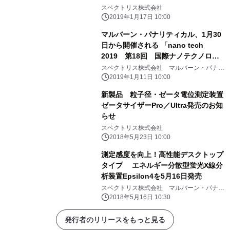
催
スペクトリス株式会社
2019年1月17日 10:00
マルバーン・パナリティカル、1月30
日から開催される 「nano tech
2019 第18回 国際ナノテクノロジ
ー 総合展・技術会議」に出展決定
スペクトリス株式会社 マルバーン・パナリ
ティカル事業部
2019年1月11日 10:00
新製品 粒子径・ゼータ電位測定装置
ゼータサイザーPro／Ultra発売のお知
らせ
スペクトリス株式会社
2018年5月23日 10:00
測定感度を向上！高性能デスクトップ
タイプ エネルギー分散型蛍光X線分
析装置Epsilon4を5月16日発売
スペクトリス株式会社 マルバーン・パナリ
ティカル事業部
2018年5月16日 10:30
発行者のリリースをもっと見る