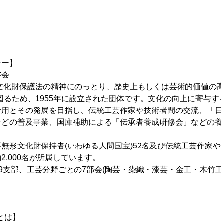
ナー】
芸会
た文化財保護法の精神にのっとり、歴史上もしくは芸術的価値の
図るため、1955年に設立された団体です。文化の向上に寄与
活用とその発展を目指し、伝統工芸作家や技術者間の交流、「
などの普及事業、国庫補助による「伝承者養成研修会」などの
無形文化財保持者(いわゆる人間国宝)52名及び伝統工芸作家
2,000名が所属しています。
に9支部、工芸分野ごとの7部会(陶芸・染織・漆芸・金工・木竹
)とは】