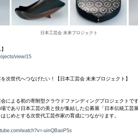
日本工芸会 未来プロジェクト
L】
rojects/view/15
を次世代へつなげたい！【日本工芸会 未来プロジェクト】
芸会による初の寄附型クラウドファンディングプロジェクトで
の場であり日本工芸の美と技が集結した公募展「日本伝統工芸
をはじめとする次世代工芸作家の育成につながります。
outube.com/watch?v=-uinQBaoP5s