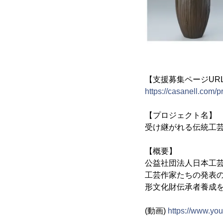
【支援募集ページUR
https://casanell.com/p
【プロジェクト名】
受け継がれる伝統工芸
【概要】
公益社団法人日本工
工芸作家たちの発表
形文化財伝承者養成
(動画)
https://www.y