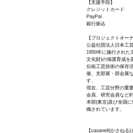
【支援手段】
クレジットカード
PayPal
銀行振込
【プロジェクトオー
公益社団法人日本工
1950年に施行され
文化財)の保護育成を
伝統工芸技術の保存
催、支部展・部会展
す。
現在、工芸分野の重要
会員、研究会員など約
本部(東京)及び全国
織されています。
【casanell(かさねる