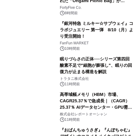
れた「Origami Picnic Bag」が
Makuakeに登場
FortyFive Co.
8時間前
『銀河特急 ミルキー☆サブウェイ』コ
ラボジュエリー 第一弾 8/10（月）よ
り受注開始！
FanFun MARKET
10時間前
眠りづらさの正体──シリーズ第四回
酸素不足で"細胞が膨張し"、眠りの回
復力が止まる構造を解説
トラタニ株式会社
11時間前
高帯域幅メモリ（HBM）市場、
CAGR25.37％で急成長｜（CAGR）
25.37％ AIデータセンター・GPU需要
拡大が2035年の市場成長を牽引
株式会社レポートオーシャン
11時間前
『おぱんちゅうさぎ』『んぽちゃむ』