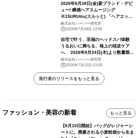
2026年8月28日(金)新ブランド・デビ
ュー! 瞬感ヘアスムージング
※1SURUtto(スルッと) 「ヘアエッセ
ンスオイル」「ヘアトリートメントミ
株式会社ハーバー研究所
スト」 全国のロフト※2・PLAZA※2
2026年7月28日 13:00
にて販売スタート！
自宅で叶う、至福のヘッドスパ体験
うるおいに満ちる、格上の頭皮ケア
へ 2026年9月24日(木)より数量限定
発売！ 『地肌マッサージクレンズ』
株式会社ハーバー研究所
2026年7月22日 13:00
発行者のリリースをもっと見る
ファッション・美容の新着
もっと見る
【8月10日開始】バッグがレジャーシ
ートに。廃棄される小麦粉袋から生ま