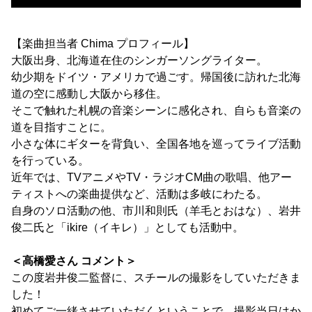
【楽曲担当者 Chima プロフィール】
大阪出身、北海道在住のシンガーソングライター。
幼少期をドイツ・アメリカで過ごす。帰国後に訪れた北海
道の空に感動し大阪から移住。
そこで触れた札幌の音楽シーンに感化され、自らも音楽の
道を目指すことに。
小さな体にギターを背負い、全国各地を巡ってライブ活動
を行っている。
近年では、TVアニメやTV・ラジオCM曲の歌唱、他アー
ティストへの楽曲提供など、活動は多岐にわたる。
自身のソロ活動の他、市川和則氏（羊毛とおはな）、岩井
俊二氏と「ikire（イキレ）」としても活動中。
＜高橋愛さん コメント＞
この度岩井俊二監督に、スチールの撮影をしていただきま
した！
初めてご一緒させていただくということで、撮影当日はか