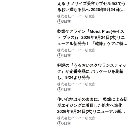
える ナノサイズ美容カプセル※2でう
るおい満ちる肌へ 2026年9月24日(木)
よりリニューアル新発売 『ディープモ
株式会社ハーバー研究所
イストセラム』
3日前
乾燥ケアライン『Moist Plus(モイス
ト プラス)』 2026年9月24日(木)リニ
ューアル新発売！ 「乾燥」ケアに特化
し、ライン使いで潤いに満ちた肌へ
株式会社ハーバー研究所
4日前
好評の『うるおいスクワランスティッ
ク』が定番商品に パッケージを刷新
し、9/24より発売
株式会社ハーバー研究所
4日前
使い心地はそのままに、 乾燥による初
期エイジングに着目した処方へ進化
2026年9月24日(木)リニューアル新発
売！ ハリ・つや満ちる、3D成分※1配
株式会社ハーバー研究所
合のジェルクリーム 『モイスチャーエ
5日前
ッセンスリッチジェル』