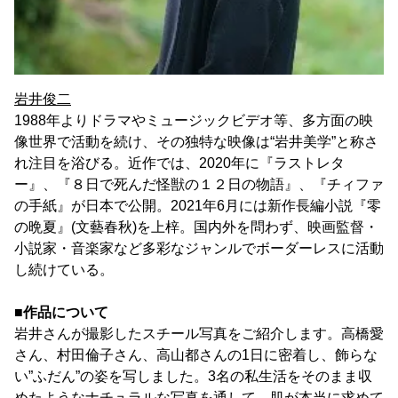
岩井俊二
1988年よりドラマやミュージックビデオ等、多方面の映
像世界で活動を続け、その独特な映像は“岩井美学”と称さ
れ注目を浴びる。近作では、2020年に『ラストレタ
ー』、『８日で死んだ怪獣の１２日の物語』、『チィファ
の手紙』が日本で公開。2021年6月には新作長編小説『零
の晩夏』(文藝春秋)を上梓。国内外を問わず、映画監督・
小説家・音楽家など多彩なジャンルでボーダーレスに活動
し続けている。
■作品について
岩井さんが撮影したスチール写真をご紹介します。高橋愛
さん、村田倫子さん、高山都さんの1日に密着し、飾らな
い”ふだん”の姿を写しました。3名の私生活をそのまま収
めたようなナチュラルな写真を通して、肌が本当に求めて