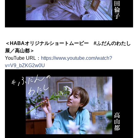
＜HABAオリジナルショートムービー #ふだんのわたし
展／高山都＞
YouTube URL：
https://www.youtube.com/watch?
v=V9_bZKG2w0U