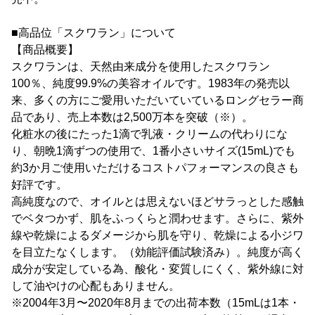
■高品位「スクワラン」について
【商品概要】
スクワランは、天然由来成分を使用したスクワラン
100％、純度99.9%の美容オイルです。1983年の発売以
来、多くの方にご愛用いただいていているロングセラー商
品であり、売上本数は2,500万本を突破（※）。
化粧水の後にたった1滴で乳液・クリームの代わりにな
り、朝晩1滴ずつの使用で、1番小さいサイズ(15mL)でも
約3か月ご使用いただけるコストパフォーマンスの良さも
好評です。
高純度なので、オイルとは思えないほどサラっとした感触
でベタつかず、肌をふっくらと潤わせます。さらに、紫外
線や乾燥によるダメージから肌を守り、乾燥による小ジワ
を目立たなくします。（効能評価試験済み）。純度が高く
成分が安定している為、酸化・変質しにくく、紫外線に対
して油やけの心配もありません。
※2004年3月〜2020年8月までの出荷本数（15mLは1本・