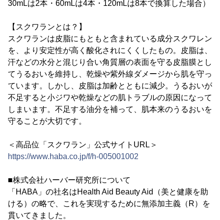
30mLは2本・60mLは4本・120mLは8本で換算した場合）
【スクワランとは？】
スクワランは皮脂にもともと含まれている成分スクワレン
を、より安定性が高く酸化されにくくしたもの。皮脂は、
汗などの水分と混じり合い角質層の表面を守る皮脂膜とし
てうるおいを維持し、乾燥や紫外線ダメージから肌を守っ
ています。しかし、皮脂は加齢とともに減少。うるおいが
不足すると小ジワや乾燥などの肌トラブルの原因になって
しまいます。不足する油分を補って、肌本来のうるおいを
守ることが大切です。
＜高品位「スクワラン」公式サイトURL＞
https://www.haba.co.jp/f/h-005001002
■株式会社ハーバー研究所について
「HABA」の社名はHealth Aid Beauty Aid（美と健康を助
ける）の略で、これを実現するために無添加主義（R）を
貫いてきました。