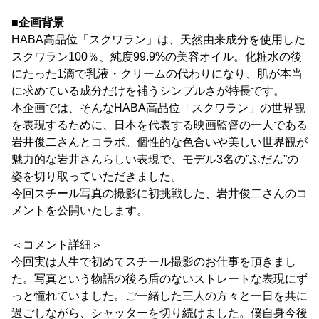
■企画背景
HABA高品位「スクワラン」は、天然由来成分を使用した
スクワラン100％、純度99.9%の美容オイル。化粧水の後
にたった1滴で乳液・クリームの代わりになり、肌が本当
に求めている成分だけを補うシンプルさが特長です。
本企画では、そんなHABA高品位「スクワラン」の世界観
を表現するために、日本を代表する映画監督の一人である
岩井俊二さんとコラボ。個性的な色合いや美しい世界観が
魅力的な岩井さんらしい表現で、モデル3名の”ふだん”の
姿を切り取っていただきました。
今回スチール写真の撮影に初挑戦した、岩井俊二さんのコ
メントを公開いたします。
＜コメント詳細＞
今回実は人生で初めてスチール撮影のお仕事を頂きまし
た。写真という物語の後ろ盾のないストレートな表現にず
っと憧れていました。ご一緒した三人の方々と一日を共に
過ごしながら、シャッターを切り続けました。僕自身今後