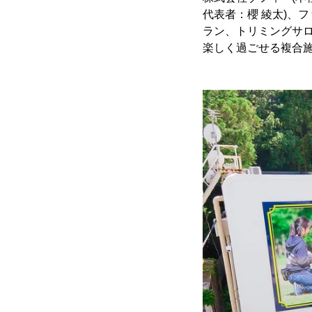
代表者：櫻 綾太)、フ
ラン、トリミングサ
楽しく過ごせる複合施