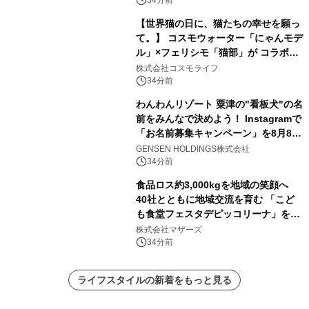
【世界猫の日に、猫たちの幸せを願っ
て。】 コスモウォーター「にゃんモデ
ル」×フェリシモ「猫部」が コラボキ
ャンペーンを実施
株式会社コスモライフ
34分前
わんわんリゾート 粟津の"看板犬"の名
前をみんなで決めよう！ Instagramで
「お名前募集キャンペーン」を8月8日
(土)より開催
GENSEN HOLDINGS株式会社
34分前
食品ロス約3,000kgを地域の笑顔へ
40社とともに地域交流を育む 「こど
も食堂フェスタデピッコリーナ」を9
月5日(土)開催
株式会社マザーズ
34分前
ライフスタイルの新着をもっと見る