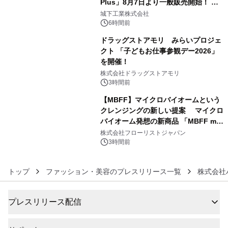
Plus」8月7日より一般販売開始！ ケ
4
ーブル1本つなぐだけ、テレビの音が
城下工業株式会社
ぐっと豊かに
6時間前
ドラッグストアモリ みらいプロジェ
クト 「子どもお仕事参観デー2026」
を開催！
5
株式会社ドラッグストアモリ
3時間前
【MBFF】マイクロバイオームという
クレンジングの新しい提案 マイクロ
バイオーム発想の新商品 「MBFF mb
6
クレンジングPRO」を2026年8月6日
株式会社フローリストジャパン
発売
3時間前
トップ
ファッション・美容のプレスリリース一覧
株式会社
プレスリリース配信