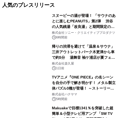
人気のプレスリリース
スヌーピーの湯が登場！ 「サウナのあ
とに楽しむPEANUTS」第2弾 渋谷
の人気銭湯「改良湯」と期間限定のコ
1
ラボレーション サウナイキタイコラ
株式会社ソニー・クリエイティブプロダクツ
ボグッズも発売決定！
6時間前
帰りの渋滞を避けて「温泉＆サウナ」
三井アウトレットパーク木更津から車
で約5分 湯舞音 袖ケ浦店が夏フェア
2
メニューを提供
株式会社楽久屋
1日前
TVアニメ『ONE PIECE』の名シーン
を自分の手で解き明かす！ メタル製立
体パズル3種が登場！ ～ストーリーと
3
ギミックが融合した 大人の体験型パズ
株式会社ハナヤマ
ルが8月7日(金)12時より先行予約受付
5時間前
開始～
Makuakeで目標1341％を突破した超
簡単＆小型テレビ用アンプ 「SW TV