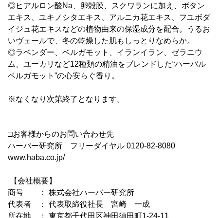
◎ヒアルロン酸Na、卵殻膜、スクワランに加え、ボタン
エキス、ユキノシタエキス、アルニカ花エキス、フユボダ
イジュ花エキスなどの植物由来の保湿成分を配合。うるお
いヴェールで、冬の乾燥した肌もしっとりなめらか。
◎ラベンダー、ベルガモット、イランイラン、ゼラニウ
ム、ユーカリなど12種類の精油をブレンドした“ハーバル
ベルガモット”の心安らぐ香り。
※なくなり次第終了となります。
□お客様からのお問い合わせ先
ハーバー研究所 フリーダイヤル 0120-82-8080
www.haba.co.jp/
【会社概要】
商号 ： 株式会社ハーバー研究所
代表者 ： 代表取締役社長 宮崎 一成
所在地 ： 東京都千代田区神田須田町1-24-11