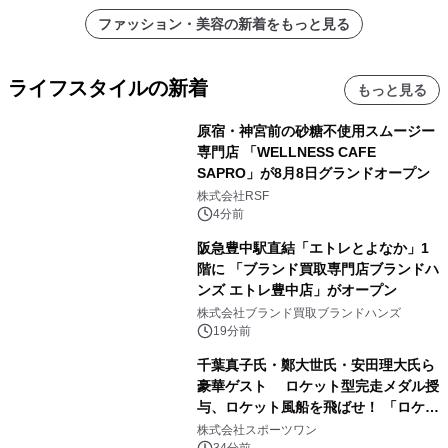
ファッション・美容の新着をもっと見る
ライフスタイルの新着
もっと見る
原宿・神宮前の砂糖不使用スムージー
専門店 「WELLNESS CAFE
SAPRO」が8月8日グランドオープン
株式会社RSF
4分前
阪急豊中駅直結「エトレとよなか」1
階に 「ブランド買取専門店ブランドハ
ンズ エトレ豊中店」がオープン
株式会社ブランド買取ブランドハンズ
19分前
千葉真子氏・鄭大世氏・安田理大氏ら
豪華ゲスト ロケット型完走メダル授
与、ロケット風船を飛ばせ！ 「ロケッ
トマラソン2026」開催
株式会社スポーツワン
34分前