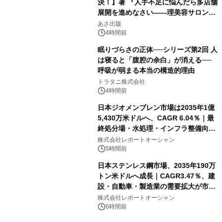
決！】著 『人手不足に悩んだら多店舗
展開を進めなさい――理美容サロン
「多店舗展開」の教科書』2026年8月
あさ出版
24日（月）発売
4時間前
眠りづらさの正体──シリーズ第2回 人
は寝ると「腹腔の余白」が消える──
呼吸が弱まる本当の構造的理由
トラタニ株式会社
4時間前
日本ジオメンブレン市場は2035年1億
5,430万米ドルへ、CAGR 6.04％｜最
終処分場・水処理・インフラ整備向け
需要拡大
株式会社レポートオーシャン
5時間前
日本ステンレス鋼市場、2035年190万
トン米ドルへ成長｜CAGR3.47％、建
設・自動車・製造業の需要拡大が市場
を牽引
株式会社レポートオーシャン
6時間前