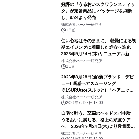
好評の『うるおいスクワランスティッ
ク』が定番商品に パッケージを刷新
し、9/24より発売
株式会社ハーバー研究所
1日前
使い心地はそのままに、 乾燥による初
期エイジングに着目した処方へ進化
2026年9月24日(木)リニューアル新発
売！ ハリ・つや満ちる、3D成分※1配
株式会社ハーバー研究所
合のジェルクリーム 『モイスチャーエ
2日前
ッセンスリッチジェル』
2026年8月28日(金)新ブランド・デビ
ュー! 瞬感ヘアスムージング
※1SURUtto(スルッと) 「ヘアエッセ
ンスオイル」「ヘアトリートメントミ
株式会社ハーバー研究所
スト」 全国のロフト※2・PLAZA※2
2026年7月28日 13:00
にて販売スタート！
自宅で叶う、至福のヘッドスパ体験
うるおいに満ちる、格上の頭皮ケア
へ 2026年9月24日(木)より数量限定
発売！ 『地肌マッサージクレンズ』
株式会社ハーバー研究所
2026年7月22日 13:00