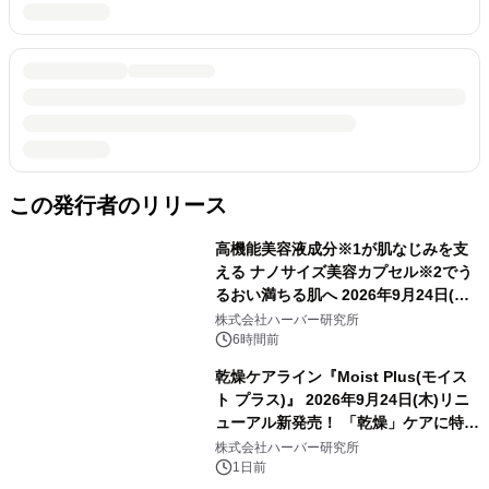
この発行者のリリース
高機能美容液成分※1が肌なじみを支
える ナノサイズ美容カプセル※2でう
るおい満ちる肌へ 2026年9月24日(木)
よりリニューアル新発売 『ディープモ
株式会社ハーバー研究所
イストセラム』
6時間前
乾燥ケアライン『Moist Plus(モイス
ト プラス)』 2026年9月24日(木)リニ
ューアル新発売！ 「乾燥」ケアに特化
し、ライン使いで潤いに満ちた肌へ
株式会社ハーバー研究所
1日前