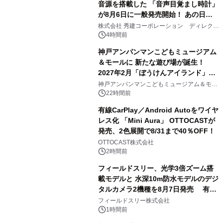
音源を搭載した 「音声目覚まし時計」
が8月6日に一般発売開始！ あの日の
2
大興奮が今甦る
株式会社 秀建コーポレーション ディレクト
アートギャラリー
4時間前
神戸アンパンマンこどもミュージアム
＆モールに 新たな遊び場が誕生！
2027年2月「ぼうけんアイランド」が
3
オープン
神戸アンパンマンこどもミュージアム＆モー
ル
22時間前
有線CarPlay／Android Autoをワイヤ
レス化 「Mini Aura」 OTTOCASTが
発売、2色展開で8/31まで40％OFF！
4
OTTOCAST株式会社
2時間前
フィールドスリー、光学3倍ズーム搭
載モデルと 水深10m防水モデルのデジ
タルカメラ2機種を8月7日発売 有効
5
約1300万画素、用途別に選べるコンデ
フィールドスリー株式会社
ジ新登場
1時間前