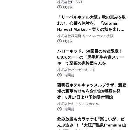
株式会社PLANT
30分前
「リーベルホテル大阪」秋の恵みを味
わい、心躍る体験を。 『Autumn
Harvest Market ～実りの秋を楽しむ
ディナー&スイーツビュッフェ～』を9
株式会社武蔵野 リーベルホテル大阪
月18日より開催！
30分前
ハローキッド、50回目のお盆限定！
8/8スタートの「黒毛和牛赤身ステー
キ」で至福の家族団らんを
株式会社バーガーキッド
1時間前
西明石ホテルキャッスルプラザ、新登
場の豪華おせちを含む全6種類を発
売 8月17日より予約受付開始
株式会社キャッスルホテル
1時間前
飲み放題もカラオケも”楽しいが、ぜ
んぶ込み”！『大江戸温泉Premium 山