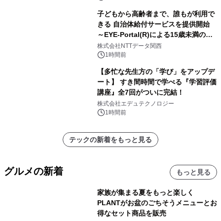
子どもから高齢者まで、誰もが利用で
きる 自治体給付サービスを提供開始
～EYE-Portal(R)による15歳未満の本
人認証と デジタルデバイド対策で実現
株式会社NTTデータ関西
～
1時間前
【多忙な先生方の「学び」をアップデ
ート】 すき間時間で学べる『学習評価
講座』全7回がついに完結！
株式会社エデュテクノロジー
1時間前
テックの新着をもっと見る
グルメの新着
もっと見る
家族が集まる夏をもっと楽しく
PLANTがお盆のごちそうメニューとお
得なセット商品を販売