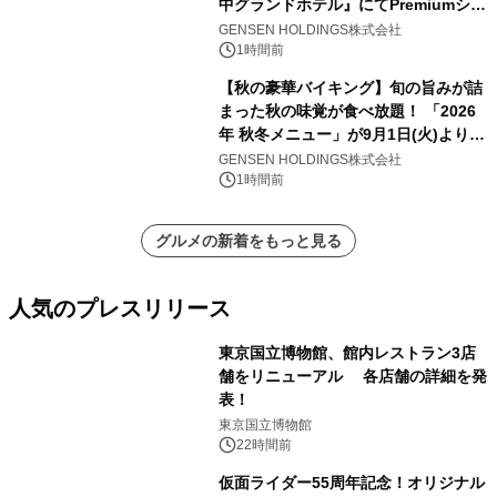
中グランドホテル』にてPremiumシリ
ーズ初のオールインクルーシブ導入
GENSEN HOLDINGS株式会社
1時間前
【秋の豪華バイキング】旬の旨みが詰
まった秋の味覚が食べ放題！ 「2026
年 秋冬メニュー」が9月1日(火)より提
供スタート
GENSEN HOLDINGS株式会社
1時間前
グルメの新着をもっと見る
人気のプレスリリース
東京国立博物館、館内レストラン3店
舗をリニューアル 各店舗の詳細を発
表！
1
東京国立博物館
22時間前
仮面ライダー55周年記念！オリジナル