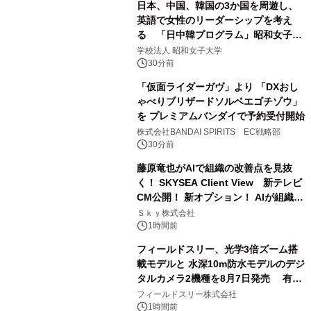
日本、中国、韓国の3か国を周遊し、
英語で女性のリーダーシップを考え
る 「日中韓プログラム」昭和女子大
学で開催
学校法人 昭和女子大学
30分前
「仮面ライダーガヴ」より 「DXおし
ゃべりブリザードソルベエゴチゾウ」
を プレミアムバンダイで予約受付開始
株式会社BANDAI SPIRITS EC戦略部
30分前
藤原竜也がAIで組織の改善点を見抜
く！ SKYSEA Client View 新テレビ
CM公開！ 新オプション！ AIが組織の
業務実態を分析し労務改善を支援。 藤
Ｓｋｙ株式会社
原竜也メイキング動画公開 「もしAIが
1時間前
自分を分析したら、すぐ休めと言われ
フィールドスリー、光学3倍ズーム搭
る自信がある」「昨年の夏はカブトム
載モデルと 水深10m防水モデルのデジ
シを捕まえたり、虫と戦ったり…」
タルカメラ2機種を8月7日発売 有効
約1300万画素、用途別に選べるコンデ
フィールドスリー株式会社
ジ新登場
1時間前