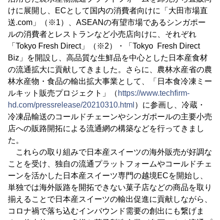
けに展開し、ECとして国内の消費者向けに「大田市場直
送.com」（※1）、ASEANの有望市場であるシンガポー
ルの消費者とレストランなど小売店向けに、それぞれ
「Tokyo Fresh Direct」（※2）・「Tokyo Fresh Direct
Biz」を開設し、高品質な生鮮品を中心とした日本産食材
の流通拡大に貢献してきました。さらに、農林水産省の農
林水産物・食品の輸出拡大事業として、「日本食冷凍ミー
ルキット販売プロジェクト」（
https://www.techfirm-
hd.com/pressrelease/20210310.html
）に参画し、冷蔵・
冷凍品輸送のコールドチェーンやシンガポールの主要小売
店への販路開拓による流通網の構築などを行ってきまし
た。
これらの取り組みで日本産スイーツの海外販売が好調な
ことを受け、独自の流通プラットフォームやコールドチェ
ーンを活かした日本産スイーツ専門の越境ECを開始し、
単独では海外販路を開拓できない菓子店などの商品を取り
揃えることで日本産スイーツの輸出促進に貢献しながら、
コロナ禍で落ち込むインバウンド需要の創出にも繋げま