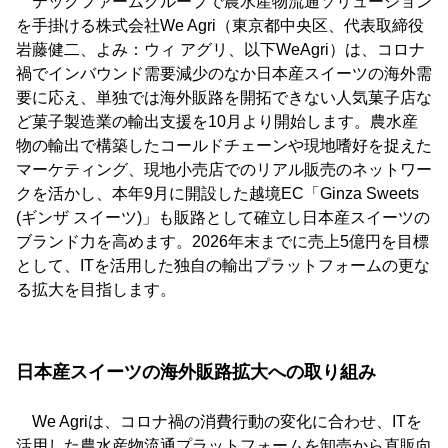
テックファームグループで農水産物流通ソリューション
を手掛ける株式会社We Agri（東京都中央区、代表取締役
岩藤健二、よみ：ウィ アグリ、以下WeAgri）は、コロナ
禍でインバウンド需要減少のなか日本産スイーツの海外需
要に応え、単独では海外販路を開拓できない人気菓子店な
ど菓子製造業の輸出支援を10月より開始します。農水産
物の輸出で構築したコールドチェーンや現地嗜好を捉えた
マーケティング、現地小売店でのリアル販売のネットワー
クを活かし、本年9月に開設した越境EC「Ginza Sweets
(ギンザ スイーツ)」も販路として確立し日本産スイーツの
ブランド力を高めます。2026年末までに売上5億円を目標
として、ITを活用した独自の輸出プラットフォームの更な
る拡大を目指します。
日本産スイーツの海外販路拡大への取り組み
We Agriは、コロナ禍の消費行動の変化に合わせ、ITを
活用した農水産物流通プラットフォームを卸売から直販向