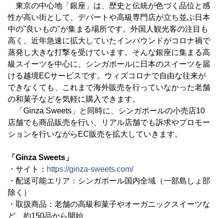
東京の中心地「銀座」は、歴史と伝統が色づく品位と感
性が高い街として、デパートや高級専門店が立ち並ぶ日本
中の"良いもの"が集まる場所です。外国人観光客の注目も
高く、近年急速に拡大していたインバウンドがコロナ禍で
蒸発し大きな打撃を受けています。そんな銀座に集まる高
級スイーツを中心に、シンガポールに日本のスイーツを届
ける越境ECサービスです。ウィズコロナで自由な往来が
できなくても、これまで海外販売を行っていなかった老舗
の和菓子などを気軽に購入できます。
「Ginza Sweets」と同時に、シンガポールの小売店10
店舗でも商品販売を行い、リアル店舗でも訴求やプロモー
ションを行いながらEC販売を拡大していきます。
「Ginza Sweets」
・サイト：
https://ginza-sweets.com/
・配送可能エリア：シンガポール国内全域（一部島しょ部
除く）
・取扱商品：老舗の高級和菓子やオーガニックスイーツな
ど、約150品から開始