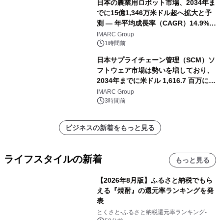
日本の農業用ロボット市場、2034年ま
でに15億1,346万米ドル超へ拡大と予
測 ― 年平均成長率（CAGR）14.9%を
記録
IMARC Group
1時間前
日本サプライチェーン管理（SCM）ソ
フトウェア市場は勢いを増しており、
2034年までに米ドル 1,616.7 百万に達
し、CAGR 3.42%で成長すると予測
IMARC Group
3時間前
ビジネスの新着をもっと見る
ライフスタイルの新着
もっと見る
【2026年8月版】ふるさと納税でもら
える『焼酎』の還元率ランキングを発
表
とくさと-ふるさと納税還元率ランキング-