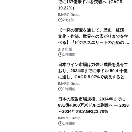
でに167億米ドルを突破へ（CAGR
19.22%）
IMARC Group
20分前
【一杯の蕎麦を通して、歴史・経済・
文化・作法、世界への広がりまでを学
べる】『ビジネスエリートのための 教
養としての蕎麦』2026年8月25日
あさ出版
（火）発売
1時間前
日本ワイン市場は力強い成長を見せて
おり、2034年までに米ドル 50.4 十億
に達し、CAGR 5.07%で成長すると予
測
IMARC Group
1時間前
日本の広告市場規模、2034年までに
831億4,000万米ドルに到達へ ― 2026
～2034年のCAGRは3.70%
IMARC Group
1時間前