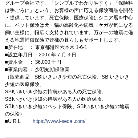
グループ会社です。「シンプルでわかりやすく」「保険料
は手ごろに」という、お客様の声に応える保険商品を開発
・提供しています。死亡保険、医療保険はシニア層を中心
に、ペット保険は犬・猫の高齢化や病気・ケガが気になる
飼い主様に、幅広く支持されています。万が一の地震に備
える地震補償保険で皆様の暮らしもサポートします。
■所在地 ： 東京都港区六本木 1-6-1
■設立年月日： 2007 年 7 月 3 日
■資本金 ： 36,000 千円
■事業内容 ： 少額短期保険業
（販売商品：SBIいきいき少短の死亡保険、SBIいきいき
少短の医療保険、
SBIいきいき少短の持病がある人の死亡保険、
SBIいきいき少短の持病がある人の医療保険、
SBIいきいき少短のペット保険、SBIいきいき少短の地震
の保険）
■U R L ：
https://www.i-sedai.com/