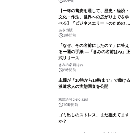
50分前
【一杯の蕎麦を通して、歴史・経済・
文化・作法、世界への広がりまでを学
べる】『ビジネスエリートのための 教
養としての蕎麦』2026年8月25日
あさ出版
（火）発売
1時間前
「なぜ、その名前にしたの？」に答え
る一通の手紙 ―「きみの名前はね」正
式リリース
きみの名前はね
8時間前
主婦が「10時から16時まで」で働ける
派遣求人の実態調査を公開
株式会社cielo azul
10時間前
ゴミ出しのストレス、まだ抱えてます
か？