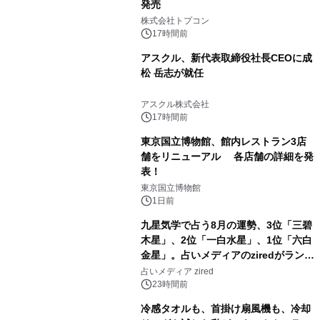
発売
2
株式会社トプコン
17時間前
アスクル、新代表取締役社長CEOに成
松 岳志が就任
3
アスクル株式会社
17時間前
東京国立博物館、館内レストラン3店
舗をリニューアル 各店舗の詳細を発
表！
4
東京国立博物館
1日前
九星気学で占う8月の運勢、3位「三碧
木星」、2位「一白水星」、1位「六白
金星」。占いメディアのziredがランキ
5
ングを発表
占いメディア zired
23時間前
冷感タオルも、首掛け扇風機も、冷却