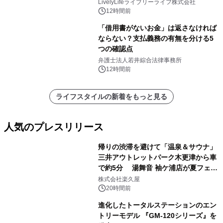
LivelyLifeライブリーライフ株式会社
12時間前
「借用書がないお金」は返さなければ
ならない？支払義務の有無を分ける5
つの確認点
弁護士法人若井綜合法律事務所
12時間前
ライフスタイルの新着をもっと見る
人気のプレスリリース
帰りの渋滞を避けて「温泉＆サウナ」
三井アウトレットパーク木更津から車
で約5分 湯舞音 袖ケ浦店が夏フェア
1
メニューを提供
株式会社楽久屋
20時間前
進化したトータルステーションのエン
トリーモデル 『GM-120シリーズ』を