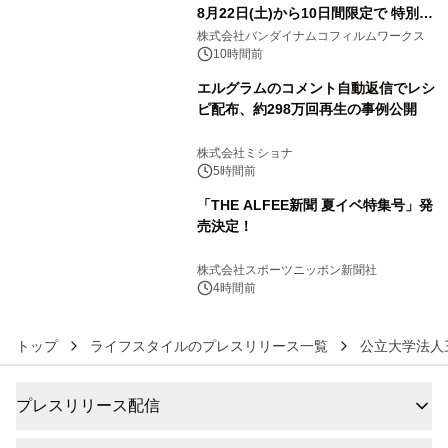
8月22日(土)から10日間限定で 特別映
4
像『UNICORN GUNDAM Statue ―
株式会社バンダイナムコフィルムワークス
BEYOND POSSIBILITY ―』を上映！
10時間前
エルグラムのコメント自動返信でレシ
ピ配布、約298万回再生の事例公開
5
株式会社ミショナ
5時間前
「THE ALFEE新聞 夏イベ特集号」発
売決定！
6
株式会社スポーツニッポン新聞社
4時間前
トップ
ライフスタイルのプレスリリース一覧
公立大学法人
プレスリリース配信