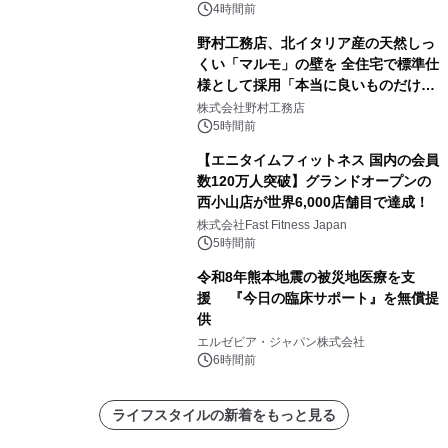
4時間前
野村工務店、北イタリア産の天然しっ
くい「マルモ」の壁を 全住宅で標準仕
様として採用「本当に良いものだけに
こだわる」
株式会社野村工務店
5時間前
【エニタイムフィットネス 国内の会員
数120万人突破】グランドオープンの
西小山店が世界6,000店舗目で達成！
株式会社Fast Fitness Japan
5時間前
令和8年熊本地震の被災地医療を支
援 『今日の臨床サポート』を無償提
供
エルゼビア・ジャパン株式会社
6時間前
ライフスタイルの新着をもっと見る