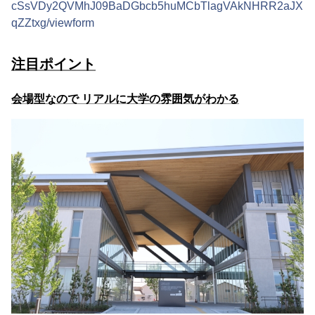
cSsVDy2QVMhJ09BaDGbcb5huMCbTlagVAkNHRR2aJX
qZZtxg/viewform
注目ポイント
会場型なので リアルに大学の雰囲気がわかる