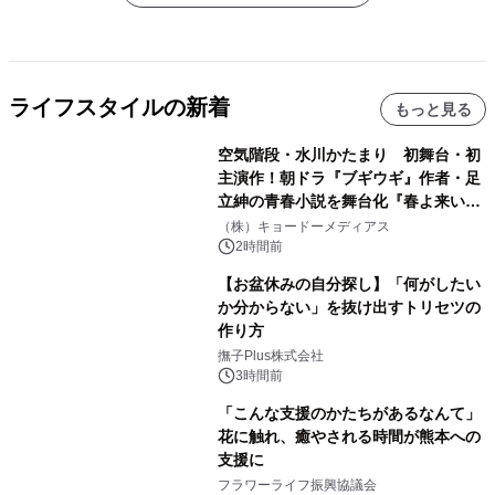
ライフスタイルの新着
もっと見る
空気階段・水川かたまり 初舞台・初
主演作！朝ドラ『ブギウギ』作者・足
立紳の青春小説を舞台化『春よ来い、
マジで来い』キービジュアル解禁！
（株）キョードーメディアス
2時間前
【お盆休みの自分探し】「何がしたい
か分からない」を抜け出すトリセツの
作り方
撫子Plus株式会社
3時間前
「こんな支援のかたちがあるなんて」
花に触れ、癒やされる時間が熊本への
支援に
フラワーライフ振興協議会