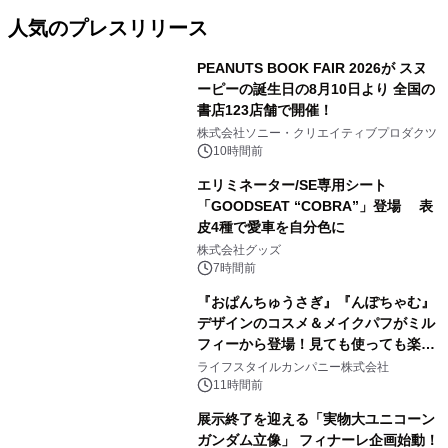
人気のプレスリリース
PEANUTS BOOK FAIR 2026が スヌ
ーピーの誕生日の8月10日より 全国の
書店123店舗で開催！
1
株式会社ソニー・クリエイティブプロダクツ
10時間前
エリミネーター/SE専用シート
「GOODSEAT “COBRA”」登場 表
皮4種で愛車を自分色に
2
株式会社グッズ
7時間前
『おぱんちゅうさぎ』『んぽちゃむ』
デザインのコスメ＆メイクパフがミル
フィーから登場！見ても使っても楽し
3
い、ポップでキュートなコレクショ
ライフスタイルカンパニー株式会社
ン。
11時間前
展示終了を迎える「実物大ユニコーン
ガンダム立像」 フィナーレ企画始動！