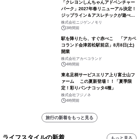
「クレヨンしんちゃんアドベンチャー
パーク」2027年春リニューアル決定！
ジップライン＆アスレチックが遊べる
のは今年が最後！ 「ラスト！ドキがム
株式会社ニジゲンノモリ
ネムネ～大作戦！」始動
3時間前
駅を降りたら、すぐ赤べこ 「アカベ
コランド会津若松駅前店」8月8日(土)
開業
株式会社アカベコランド
4時間前
東名足柄サービスエリア上り富士山フ
ァーム この夏新登場！！「夏季限
定！彩りパンナコッタ4種」
株式会社フジノネ
4時間前
旅行の新着をもっと見る
ライフスタイルの新着
もっと見る