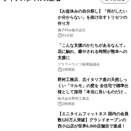
【お盆休みの自分探し】「何がしたい
か分からない」を抜け出すトリセツの
作り方
撫子Plus株式会社
51分前
「こんな支援のかたちがあるなんて」
花に触れ、癒やされる時間が熊本への
支援に
フラワーライフ振興協議会
1時間前
野村工務店、北イタリア産の天然しっ
くい「マルモ」の壁を 全住宅で標準仕
様として採用「本当に良いものだけに
こだわる」
株式会社野村工務店
2時間前
【エニタイムフィットネス 国内の会員
数120万人突破】グランドオープンの
西小山店が世界6,000店舗目で達成！