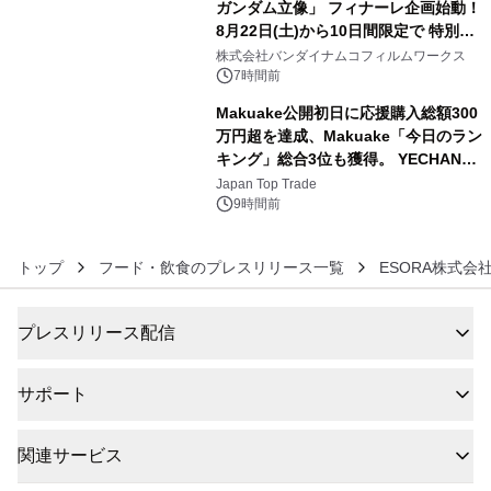
ガンダム立像」 フィナーレ企画始動！
8月22日(土)から10日間限定で 特別映
5
像『UNICORN GUNDAM Statue ―
株式会社バンダイナムコフィルムワークス
BEYOND POSSIBILITY ―』を上映！
7時間前
Makuake公開初日に応援購入総額300
万円超を達成、Makuake「今日のラン
キング」総合3位も獲得。 YECHAN音
6
浴シンギングボウル第2弾の大型サイ
Japan Top Trade
ズ（XL・2XL・3XL）を先行販売中
9時間前
トップ
フード・飲食のプレスリリース一覧
ESORA株式会
プレスリリース配信
サポート
関連サービス