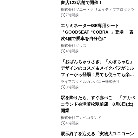
書店123店舗で開催！
1
株式会社ソニー・クリエイティブプロダクツ
7時間前
エリミネーター/SE専用シート
「GOODSEAT “COBRA”」登場 表
皮4種で愛車を自分色に
2
株式会社グッズ
4時間前
『おぱんちゅうさぎ』『んぽちゃむ』
デザインのコスメ＆メイクパフがミル
フィーから登場！見ても使っても楽し
3
い、ポップでキュートなコレクショ
ライフスタイルカンパニー株式会社
ン。
8時間前
駅を降りたら、すぐ赤べこ 「アカベ
コランド会津若松駅前店」8月8日(土)
開業
4
株式会社アカベコランド
4時間前
展示終了を迎える「実物大ユニコーン