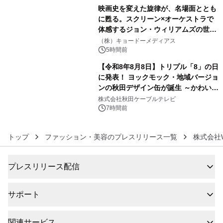
映画史を変えた旋律が、名場面ととも
に甦る。スクリーン×オーケストラで
体感するジョン・ウィリアムズの世
5
界。ジョン・ウィリアムズ：シネマ・
（株）キョードーメディアス
スペクタキュラー・コンサート 開催決
5時間前
定！
【令和8年8月8日】トリプル「8」の日
に発表！ ヨックモック・地域バージョ
ンの秋田デザイン缶が誕生 ～かわいい
6
秋田犬の子犬と秋田の四季と名所を巡
株式会社秋田ケーブルテレビ
るパッケージ～ 9月1日(火)秋田県内で
7時間前
販売開始
トップ
ファッション・美容のプレスリリース一覧
株式会社We
プレスリリース配信
サポート
関連サービス