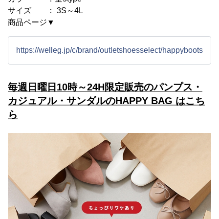
サイズ ： 3S～4L
商品ページ▼
https://welleg.jp/c/brand/outletshoesselect/happyboots
毎週日曜日10時～24H限定販売のパンプス・
カジュアル・サンダルのHAPPY BAG はこち
ら