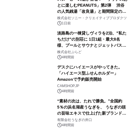
とに楽しむPEANUTS」第2弾 渋谷
の人気銭湯「改良湯」と期間限定のコ
1
ラボレーション サウナイキタイコラ
株式会社ソニー・クリエイティブプロダクツ
ボグッズも発売決定！
1日前
淡路島の一棟貸しヴィラを2泊、"私た
ちだけ"の別荘に 1日1組・最大8名
様、プールとサウナとジェットバス付
2
きで Villa Mon Temps AWAJIの連泊
株式会社ぷらど
素泊りプラン
4時間前
デスクにハイエースがやってきた。
「ハイエース型ふせんホルダー」
Amazonで予約販売開始
3
CAMSHOP.JP
4時間前
“素材の次は、たれで勝負。”全国約
5％の浜名湖産うなぎを、 うなぎの頭
の旨味エキスで仕上げた新ブランド
4
「井口の誉」誕生
有限会社うなぎの井口
4時間前