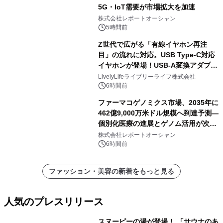
5G・IoT需要が市場拡大を加速
株式会社レポートオーシャン
5時間前
Z世代で広がる「有線イヤホン再注
目」の流れに対応。USB Type-C対応
イヤホンが登場！USB-A変換アダプタ
ー付きでスマホからパソコンまで幅広
LivelyLifeライブリーライフ株式会社
く活用可能
6時間前
ファーマコゲノミクス市場、2035年に
462億9,000万米ドル規模へ到達予測―
個別化医療の進展とゲノム活用が次世
代ヘルスケア投資を加速
株式会社レポートオーシャン
6時間前
ファッション・美容の新着をもっと見る
人気のプレスリリース
スヌーピーの湯が登場！ 「サウナのあ