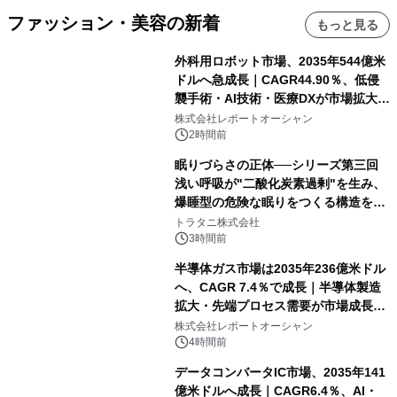
ファッション・美容の新着
もっと見る
外科用ロボット市場、2035年544億米
ドルへ急成長｜CAGR44.90％、低侵
襲手術・AI技術・医療DXが市場拡大を
牽引
株式会社レポートオーシャン
2時間前
眠りづらさの正体──シリーズ第三回
浅い呼吸が"二酸化炭素過剰"を生み、
爆睡型の危険な眠りをつくる構造を解
説
トラタニ株式会社
3時間前
半導体ガス市場は2035年236億米ドル
へ、CAGR 7.4％で成長｜半導体製造
拡大・先端プロセス需要が市場成長を
加速
株式会社レポートオーシャン
4時間前
データコンバータIC市場、2035年141
億米ドルへ成長｜CAGR6.4％、AI・