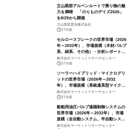
立山黒部アルペンルートで乗り物の魅
力を満喫 「のりものデイズ2026」
を8/29から開催
立山黒部貫光株式会社
27分前
セルロースフレークの世界市場（2026
年～2032年）、市場規模（木材パルプ
系、綿系、その他）・分析レポートを
発表
株式会社マーケットリサーチセンター
27分前
ソーラーハイブリッド・マイクログリ
ッドの世界市場（2026年～2032
年）、市場規模（系統連系型マイクロ
グリッド、独立型マイクログリッ
株式会社マーケットリサーチセンター
ド）・分析レポートを発表
27分前
船舶用油圧バルブ遠隔制御システムの
世界市場（2026年～2032年）、市場
規模（全自動システム、半自動システ
ム）・分析レポートを発表
株式会社マーケットリサーチセンター