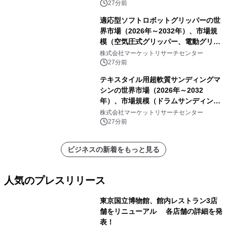
27分前
適応型ソフトロボットグリッパーの世
界市場（2026年～2032年）、市場規
模（空気圧式グリッパー、電動グリッ
パー）・分析レポートを発表
株式会社マーケットリサーチセンター
27分前
テキスタイル用超軟質サンディングマ
シンの世界市場（2026年～2032
年）、市場規模（ドラムサンディング
マシン、ジェットサンディングマシ
株式会社マーケットリサーチセンター
ン、ローラーサンディングマシン、そ
27分前
の他）・分析レポートを発表
ビジネスの新着をもっと見る
人気のプレスリリース
東京国立博物館、館内レストラン3店
舗をリニューアル 各店舗の詳細を発
表！