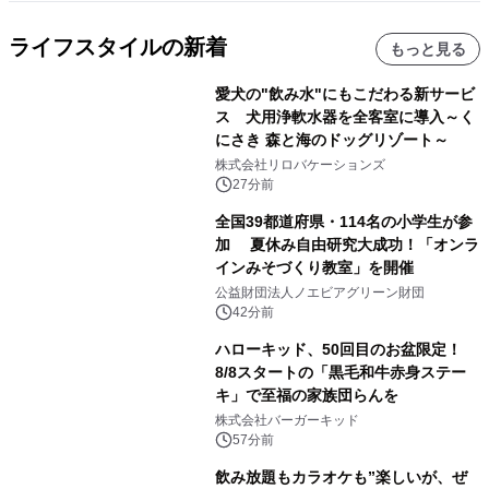
ライフスタイルの新着
もっと見る
愛犬の"飲み水"にもこだわる新サービ
ス 犬用浄軟水器を全客室に導入～く
にさき 森と海のドッグリゾート～
株式会社リロバケーションズ
27分前
全国39都道府県・114名の小学生が参
加 夏休み自由研究大成功！「オンラ
インみそづくり教室」を開催
公益財団法人ノエビアグリーン財団
42分前
ハローキッド、50回目のお盆限定！
8/8スタートの「黒毛和牛赤身ステー
キ」で至福の家族団らんを
株式会社バーガーキッド
57分前
飲み放題もカラオケも”楽しいが、ぜ