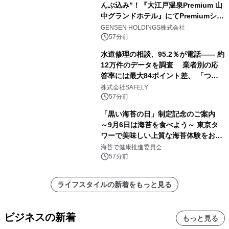
んぶ込み”！『大江戸温泉Premium 山
中グランドホテル』にてPremiumシリ
ーズ初のオールインクルーシブ導入
GENSEN HOLDINGS株式会社
57分前
水道修理の相談、95.2％が電話―― 約
12万件のデータを調査 業者別の応
答率には最大84ポイント差、 「つな
がりやすさ」も選定基準に
株式会社SAFELY
57分前
「黒い海苔の日」制定記念のご案内
～9月6日は海苔を食べよう～ 東京タ
ワーで美味しい上質な海苔体験をお届
けします！
海苔で健康推進委員会
57分前
ライフスタイルの新着をもっと見る
ビジネスの新着
もっと見る