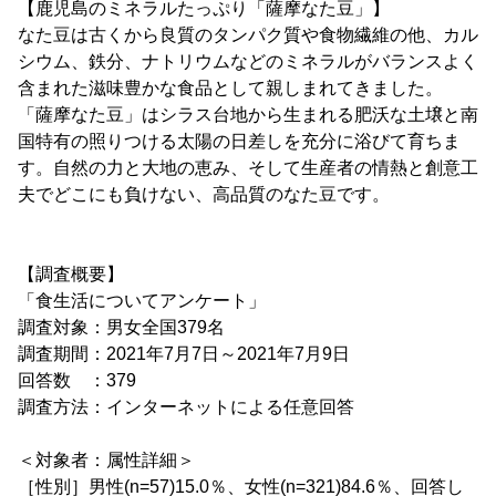
【鹿児島のミネラルたっぷり「薩摩なた豆」】
なた豆は古くから良質のタンパク質や食物繊維の他、カル
シウム、鉄分、ナトリウムなどのミネラルがバランスよく
含まれた滋味豊かな食品として親しまれてきました。
「薩摩なた豆」はシラス台地から生まれる肥沃な土壌と南
国特有の照りつける太陽の日差しを充分に浴びて育ちま
す。自然の力と大地の恵み、そして生産者の情熱と創意工
夫でどこにも負けない、高品質のなた豆です。
【調査概要】
「食生活についてアンケート」
調査対象：男女全国379名
調査期間：2021年7月7日～2021年7月9日
回答数 ：379
調査方法：インターネットによる任意回答
＜対象者：属性詳細＞
［性別］男性(n=57)15.0％、女性(n=321)84.6％、回答し