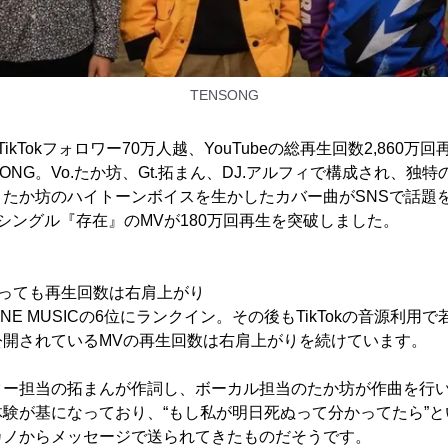
TENSONG
kTokフォロワー70万人越、YouTubeの総再生回数2,860万回再
ONG。Vo.たか坊、Gt.拓まん、DJ.アルフィで構成され、独
、たか坊のハイトーンボイスを生かしたカバー曲がSNSで話題
目シングル『存在』のMVが180万回再生を突破しました。
経っても再生回数は右肩上がり
NE MUSICの6位にランクイン。その後もTikTokの音源利用
eで公開されているMVの再生回数は右肩上がりを続けています。
ター担当の拓まんが作詞し、ボーカル担当のたか坊が作曲を行
験が基になっており、“もし私が明日死ぬって分かってたら”
カノからメッセージで送られてきたものだそうです。