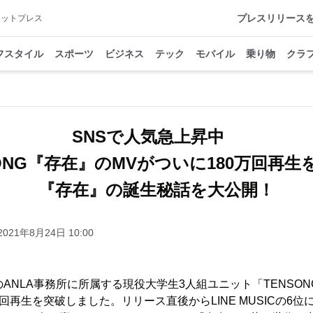
プレスリリース
アットプレス
フスタイル
スポーツ
ビジネス
テック
モバイル
乗り物
クラ
SNSで人気急上昇中
SONG『存在』のMVがついに180万回再生
『存在』の誕生秘話を大公開！
2021年8月24日 10:00
のANLA事務所に所属する現役大学生3人組ユニット「TENSO
回再生を突破しました。リリース直後からLINE MUSICの6