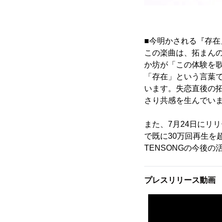
■今明かされる『存在
この楽曲は、拓まん
か坊が「この体験を
「存在」という言葉
います。失恋直後の
さり共感を生んでい
また、7月24日にリ
で既に30万回再生を
TENSONGの今後
プレスリリース動画