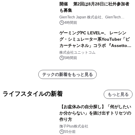
開催 第2回は8月28日に社外参加者
も募集
GienTech Japan 株式会社、GienTech
Consulting Japan 株式会社
4時間前
ゲーミングPC LEVEL∞、 レーシン
グ・シミュレーター系YouTuber「ピ
カーチャンネル」コラボ 『Assetto
Corsa EVO』推奨パソコン販売中
株式会社ユニットコム
5時間前
テックの新着をもっと見る
ライフスタイルの新着
もっと見る
【お盆休みの自分探し】「何がしたい
か分からない」を抜け出すトリセツの
作り方
撫子Plus株式会社
55分前