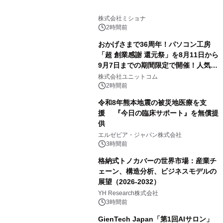
株式会社ミショナ
2時間前
おかげさまで36周年！パソコン工房
「超 創業感謝 還元祭」を8月11日から
9月7日までの期間限定で開催！人気の
ゲーミングPCや高性能ノートPCなど
株式会社ユニットコム
対象iiyama PCのご購入で最大3万円分
2時間前
相当を還元
令和8年熊本地震の被災地医療を支
援 『今日の臨床サポート』を無償提
供
エルゼビア・ジャパン株式会社
3時間前
格納式トノカバーの世界市場：産業チ
ェーン、構造分析、ビジネスモデルの
展望（2026-2032）
YH Research株式会社
3時間前
GienTech Japan「第1回AIサロン」