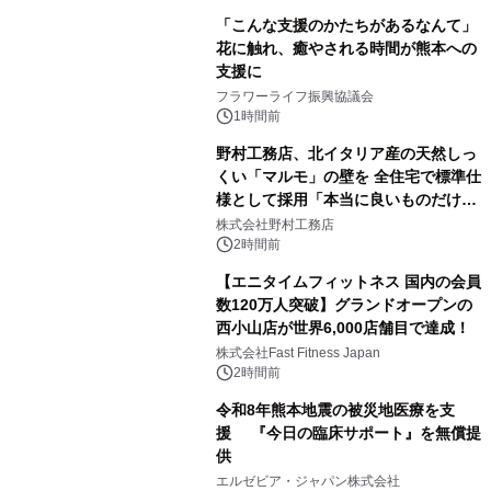
「こんな支援のかたちがあるなんて」
花に触れ、癒やされる時間が熊本への
支援に
フラワーライフ振興協議会
1時間前
野村工務店、北イタリア産の天然しっ
くい「マルモ」の壁を 全住宅で標準仕
様として採用「本当に良いものだけに
こだわる」
株式会社野村工務店
2時間前
【エニタイムフィットネス 国内の会員
数120万人突破】グランドオープンの
西小山店が世界6,000店舗目で達成！
株式会社Fast Fitness Japan
2時間前
令和8年熊本地震の被災地医療を支
援 『今日の臨床サポート』を無償提
供
エルゼビア・ジャパン株式会社