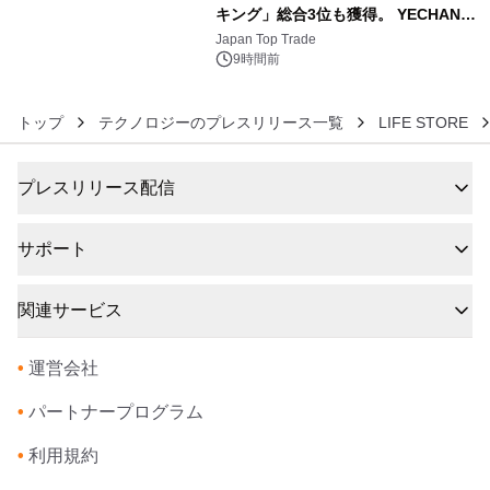
キング」総合3位も獲得。 YECHAN音
6
浴シンギングボウル第2弾の大型サイ
Japan Top Trade
ズ（XL・2XL・3XL）を先行販売中
9時間前
トップ
テクノロジーのプレスリリース一覧
LIFE STORE
プレスリリース配信
サポート
関連サービス
•
運営会社
•
パートナープログラム
•
利用規約