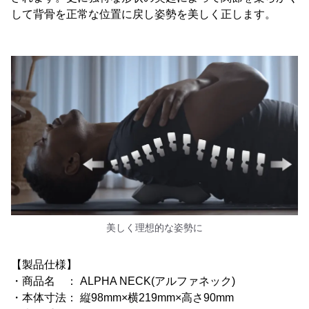
して背骨を正常な位置に戻し姿勢を美しく正します。
美しく理想的な姿勢に
【製品仕様】
・商品名 ： ALPHA NECK(アルファネック)
・本体寸法： 縦98mm×横219mm×高さ90mm