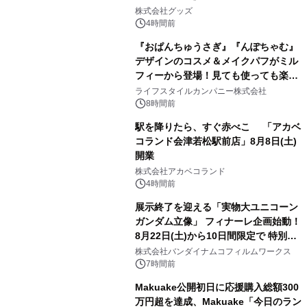
2
株式会社グッズ
4時間前
『おぱんちゅうさぎ』『んぽちゃむ』
デザインのコスメ＆メイクパフがミル
フィーから登場！見ても使っても楽し
3
い、ポップでキュートなコレクショ
ライフスタイルカンパニー株式会社
ン。
8時間前
駅を降りたら、すぐ赤べこ 「アカベ
コランド会津若松駅前店」8月8日(土)
開業
4
株式会社アカベコランド
4時間前
展示終了を迎える「実物大ユニコーン
ガンダム立像」 フィナーレ企画始動！
8月22日(土)から10日間限定で 特別映
5
像『UNICORN GUNDAM Statue ―
株式会社バンダイナムコフィルムワークス
BEYOND POSSIBILITY ―』を上映！
7時間前
Makuake公開初日に応援購入総額300
万円超を達成、Makuake「今日のラン