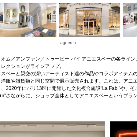
agnes b.
オム／アンファン／トゥービー バイ アニエスベーの各ライン
コレクションがラインアップ。
エスベーと親交の深いアーティスト達の作品やコラボアイテム
、洋服や雑貨類と同じ空間で展示販売されます。これは、アニエ
2020年にパリ13区に開館した文化複合施設“La Fab.”や
e du jour”さながらに、ショップ全体としてアニエスベーという