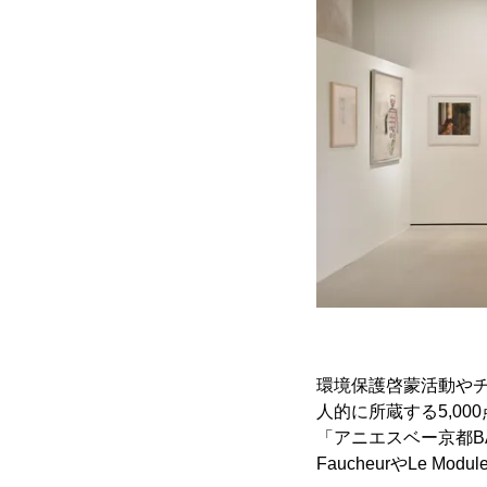
環境保護啓蒙活動や
人的に所蔵する5,00
「アニエスベー京都BA
FaucheurやLe 