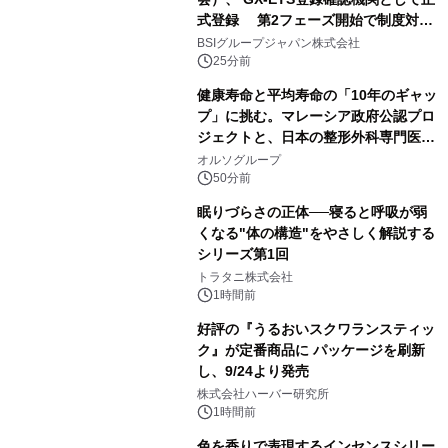
式登録 第2フェーズ開始で制度対応
が義務化、 企業の対応はどう変わるの
BSIグループジャパン株式会社
か？ 法的拘束力をもつGX-ETSの実
25分前
務ポイント解説セミナーの アーカイブ
健康寿命と平均寿命の「10年のギャッ
動画を公開中
プ」に挑む。マレーシア政府公認プロ
ジェクトと、日本の整形外科専門医が
サステナブルな「エシカル・ツバメの
オルソグループ
巣」の共同臨床検証を開始
50分前
眠りづらさの正体──寝ると呼吸が弱
くなる"体の構造"をやさしく解説する
シリーズ第1回
トラタニ株式会社
1時間前
好評の『うるおいスクワランスティッ
ク』が定番商品に パッケージを刷新
し、9/24より発売
株式会社ハーバー研究所
1時間前
色を香りで表現するインセンスシリー