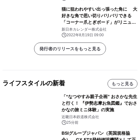
猫に狙われやすい出っ張った角に 大
好きな角で思い切りバリバリできる
「コーナー爪とぎボード」がリニュー
アル！
新日本カレンダー株式会社
2022年8月19日 09:00
発行者のリリースをもっと見る
ライフスタイルの新着
もっと見る
「“なつやすみ親子企画” おさかな先生
と行く！ 『伊勢志摩お魚図鑑』でおさ
かなの旅ミニ体験」の実施
近畿日本鉄道株式会社
25分前
BSIグループジャパン（英国規格協
会）、 GX-ETS登録確認機関として正