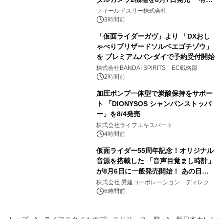
3
約1300万画素、用途別に選べるコンデ
フィールドスリー株式会社
ジ新登場
3時間前
「仮面ライダーガヴ」より 「DXおし
ゃべりブリザードソルベエゴチゾウ」
を プレミアムバンダイで予約受付開始
4
株式会社BANDAI SPIRITS EC戦略部
2時間前
加圧ポンプ一体型で炭酸保持をサポー
ト 「DIONYSOS シャンパンストッパ
ー」を8/4発売
5
株式会社ライフエキスパート
4時間前
仮面ライダー55周年記念！オリジナル
音源を搭載した 「音声目覚まし時計」
が8月6日に一般発売開始！ あの日の
6
大興奮が今甦る
株式会社 秀建コーポレーション ディレクト
アートギャラリー
6時間前