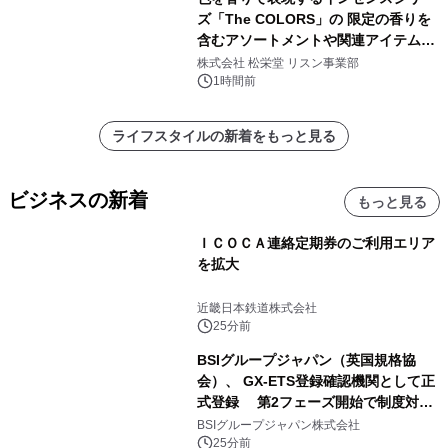
ズ「The COLORS」の 限定の香りを
含むアソートメントや関連アイテムを
8月6日発売
株式会社 松栄堂 リスン事業部
1時間前
ライフスタイルの新着をもっと見る
ビジネスの新着
もっと見る
ＩＣＯＣＡ連絡定期券のご利用エリア
を拡大
近畿日本鉄道株式会社
25分前
BSIグループジャパン（英国規格協
会）、 GX-ETS登録確認機関として正
式登録 第2フェーズ開始で制度対応
が義務化、 企業の対応はどう変わるの
BSIグループジャパン株式会社
か？ 法的拘束力をもつGX-ETSの実
25分前