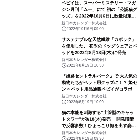
ペピイは、スーパーミステリー・マガ
ジン月刊「ムー」にて 初の「公認猫グ
ッズ」を2022年10月6日に数量限定で
発売
新日本カレンダー株式会社
2022年10月6日 09:00
サステナブルな天然繊維「カポック」
を使用した、 初※のドッグウェアとベ
ッドを2022年8月18日(木)に発売
新日本カレンダー株式会社
2022年8月19日 10:30
『姫路セントラルパーク』で 大人気の
動物たちがペット用グッズに！？ 姫セ
ン × ペット用品通販ペピイがコラボ
新日本カレンダー株式会社
2022年8月19日 10:00
猫の本能を刺激する“土管型のキャッ
トタワー”が8/18(木)発売 開発段階
で反響多数！ひょっこり顔を出す姿は
まるでゲームの世界
新日本カレンダー株式会社
2022年8月19日 09:30