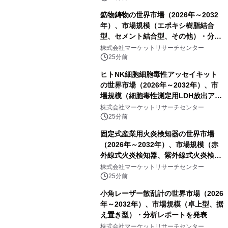
務ポイント解説セミナーの アーカイブ
鉱物鋳物の世界市場（2026年～2032
動画を公開中
年）、市場規模（エポキシ樹脂結合
型、セメント結合型、その他）・分析
レポートを発表
株式会社マーケットリサーチセンター
25分前
ヒトNK細胞細胞毒性アッセイキット
の世界市場（2026年～2032年）、市
場規模（細胞毒性測定用LDH放出アッ
セイ、細胞毒性測定用CCK8アッセ
株式会社マーケットリサーチセンター
イ、細胞毒性測定用MTTアッセイ、細
25分前
胞毒性測定用CAM標識標的細胞アッセ
固定式産業用火炎検知器の世界市場
イ、細胞毒性測定用CFSE標識標的細
（2026年～2032年）、市場規模（赤
胞アッセイ）・分析レポートを発表
外線式火炎検知器、紫外線式火炎検知
器、UV&IR火炎検知器、その他）・分
株式会社マーケットリサーチセンター
析レポートを発表
25分前
小角レーザー散乱計の世界市場（2026
年～2032年）、市場規模（卓上型、据
え置き型）・分析レポートを発表
株式会社マーケットリサーチセンター