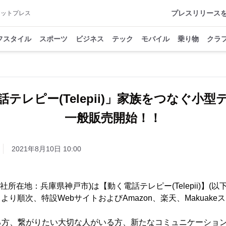
プレスリリース
アットプレス
フスタイル
スポーツ
ビジネス
テック
モバイル
乗り物
クラ
テレピー(Telepii)」家族をつなぐ小
一般販売開始！！
2021年8月10日 10:00
社(本社所在地：兵庫県神戸市)は【動く電話テレピー(Telepii)】
6日より順次、特設WebサイトおよびAmazon、楽天、Makuak
。
る方、繋がりたい大切な人がいる方、新たなコミュニケーショ