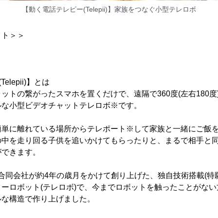
【動く電話テレピー(Telepii)】家族をつなぐ小型テレロボ
イト＞＞
lepii)】とは
ットの繋がったスマホを置くだけで、遠隔で360度(左右180度
ルな小型ビデオチャットテレロボ※です。
簡単に離れている場所からテレポート※して家族と一緒にご飯
の中を走り回る子供を追いかけてもらったりと、まるで相手と
ができます。
ce合同会社が約4年の歳月をかけて創り上げた、独自技術搭載(特願20
ーロボット(テレロボ)で、今までロボットを触ったことがな
ルな構造で作り上げました。