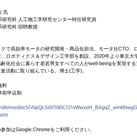
 氏
系研究科 人工物工学研究センター特任研究員
系研究科 招聘教授
ックで高効率モータの研究開発・商品化担当、モータ社CTO、
、ロボティクス＆デザイン工学部を創設、2020年より東京大
齢化社会に暮らす老若男女すべての人がwell-beingを実現す
促進活動に取り組んでいる。博士(工学)。
無料
前申込制
e.com/forms/d/e/1FAIpQLSdX590CO7oWwxoH_BAgqZ_wm6NwgGe
orm
加はGoogle Chromeをご利用ください。