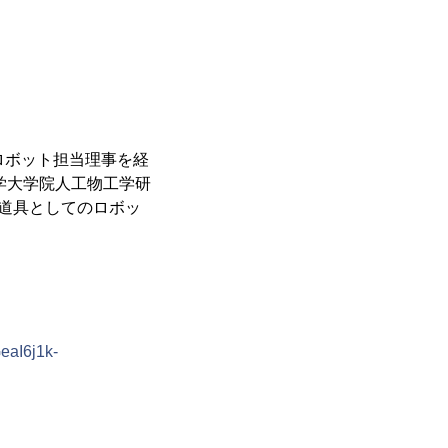
ロボット担当理事を経
学大学院人工物工学研
る道具としてのロボッ
aI6j1k-