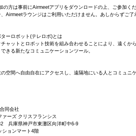
dでご参加の方は事前にAirmeetアプリをダウンロードの上、ご参加
、Airmeetラウンジはご利用いただけません。あしからずご了
ターロボット(テレロボ)とは
オチャットとロボット技術を組み合わせることにより、遠くか
りできる新たなコミュニケーションツール。
数の空間へ自由自在にアクセスし、遠隔地にいる人とコミュニ
ce合同会社
ファーズ クリスフランシス
032 兵庫県神戸市東灘区向洋町中6-9
ンマート4階