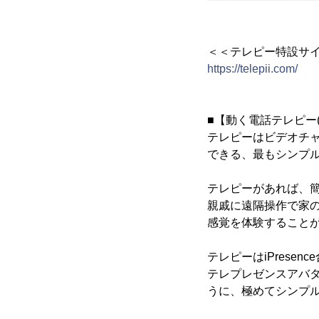
＜＜テレピー特設サ
https://telepii.com/
■【動く電話テレピー(Te
テレピーはビデオチャ
できる、最もシンプ
テレピーがあれば、
親戚に遠隔操作で家
感覚を体験すること
テレピーはiPresen
テレプレゼンスアバタ
うに、極めてシンプ