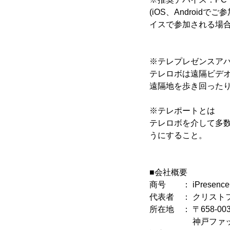
(iOS、Androi
イスで参加される場合
※テレプレゼンスアバ
テレロボは遠隔ビデ
遠隔地を歩き回った
※テレポートとは
テレロボを介して多
うにすること。
■会社概要
商号 ： iPresen
代表者 ： クリスト
所在地 ： 〒658-0
神戸ファッショ