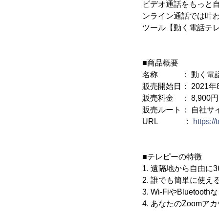
ビデオ通話をもっと
ンライン通話では叶
ツール【動く電話テレピ
■商品概要
名称 ： 動く電話テレピ
販売開始日： 2021年
販売料金 ： 8,900円
販売ルート： 自社サ
URL ：
https://
■テレピーの特徴
1. 遠隔地から自由に
2. 誰でも簡単に使え
3. Wi-FiやBluet
4. あなたのZoom