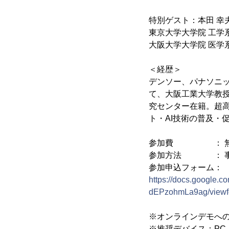
特別ゲスト：本田 幸夫
東京大学大学院 工学
大阪大学大学院 医学
＜経歴＞
デンソー、パナソニ
て、大阪工業大学教授
究センター在籍。超高
ト・AI技術の普及・
参加費 ： 
参加方法 ： 事
参加申込フォーム：
https://docs.googl
dEPzohmLa9ag/viewf
※オンラインデモへの参
※推奨デバイス：PC