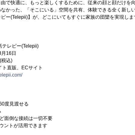
自由で快適に、もっと楽しくするために、従来の顔と顔だけを
わなかった、「そこにいる」空間を共有、体験できる全く新し
ー(Telepii)】が、どこにいてもすぐに家族の団欒を実現しま
ー(Telepii)
8月16日
(税込)
イト直販、ECサイト
telepii.com/
360度見渡せる
る
oothなど面倒な接続は一切不要
アカウントが活用できます