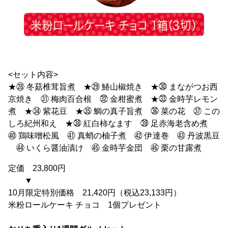
<セット内容>
★㉘ 冬菇椎茸旨煮 ★㉙ 鰆山椒焼き ★㉚ まながつお西
京焼き ㉛ 梅肉百合根 ㉜ 金柑蜜煮 ★㉝ 金時芋レモン
煮 ★㉞ 紫花豆 ★㉟ 鯛の真子旨煮 ㊱ 菜の花 ㊲ この
しろ紀州和え ★㊳ 紅白柿なます ㊴ 足赤海老含め煮
㊵ 鶏味噌松風 ㊶ 真蛸の柚子煮 ㊷ 伊達巻 ㊸ 丹波黒豆
㊹ いくら醤油漬け ㊺ 金時芋金団 ㊻ 栗の甘露煮
定価 23,800円
▼
10月限定特別価格 21,420円（税込23,133円）
米粉ロールケーキ チョコ 1個プレゼント