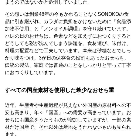
まうのではないかと危惧していました。
その想いは創業48年の今もかわることなくSONOKOの食
品に引き継がれ、カラダに負担をかけないために「食品添
加物不使用」と「ノンオイル調理」を守り続けています。
ハレの日のおせちは、色素などを加えずにおつくりすると
どうしても彩が沈んでしまう課題を、食材選び、味付け、
料理の配置などで工夫しています。本来は砂糖などでしっ
かり味をつけ、3が日の保存食の役割もあったおせちを、
伝統の製法、家庭では普通のことをしっかりと守って丁寧
におつくりしています。
すべての国産素材を使用した希少なおせち重
近年、生産者や生産過程が見えない外国産の原材料への不
安も高まり、年々「国産」への需要が高まっています。お
せちにも国産をうたうものが増加していますが、一部の素
材だけ国産で、それ以外は産地をうたわないものも見られ
ます。