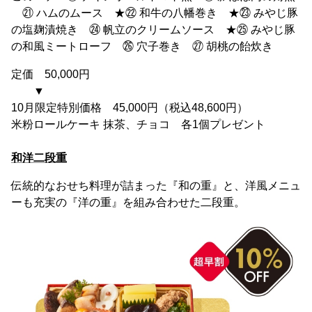
㉑ ハムのムース ★㉒ 和牛の八幡巻き ★㉓ みやじ豚
の塩麹漬焼き ㉔ 帆立のクリームソース ★㉕ みやじ豚
の和風ミートローフ ㉖ 穴子巻き ㉗ 胡桃の飴炊き
定価 50,000円
▼
10月限定特別価格 45,000円（税込48,600円）
米粉ロールケーキ 抹茶、チョコ 各1個プレゼント
和洋二段重
伝統的なおせち料理が詰まった『和の重』と、洋風メニュ
ーも充実の『洋の重』を組み合わせた二段重。