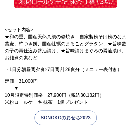
<セット内容>
★和の重、国産天然真鯛の姿焼き、自家製粉そば粉のなま
蕎麦、杵つき餅、国産牡蠣のまるごとグラタン、★旨味数
の子の再仕込み醤油漬け、★旨味漬けまぐろの醤油漬け、
お雑煮の素など
・1日分朝昼間夕食×7日間 計28食分（メニュー表付き）
定価 31,000円
▼
10月限定特別価格 27,900円（税込30,132円）
米粉ロールケーキ 抹茶 1個プレゼント
SONOKOのおせち2023