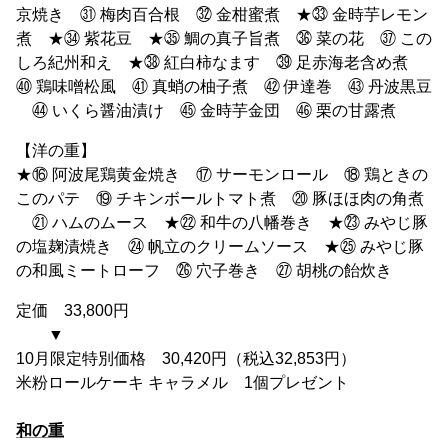
京焼き ㉛ 梅肉百合根 ㉜ 金柑蜜煮 ★㉝ 金時芋レモン
煮 ★㉞ 紫花豆 ★㉟ 鯛の真子旨煮 ㊱ 菜の花 ㊲ この
しろ紀州和え ★㊳ 紅白柿なます ㊴ 足赤海老含め煮
㊵ 鶏味噌松風 ㊶ 真蛸の柚子煮 ㊷ 伊達巻 ㊸ 丹波黒豆
㊹ いくら醤油漬け ㊺ 金時芋金団 ㊻ 栗の甘露煮
【洋の重】
★⑯ 阿波尾鶏黄金焼き ⑰ サーモンロール ⑱ 鶏ときの
このパテ ⑲ チキンボールトマト煮 ⑳ 豚ほほ肉の角煮
㉑ ハムのムース ★㉒ 和牛の八幡巻き ★㉓ みやじ豚
の塩麹漬焼き ㉔ 帆立のクリームソース ★㉕ みやじ豚
の和風ミートローフ ㉖ 穴子巻き ㉗ 胡桃の飴炊き
定価 33,800円
▼
10月限定特別価格 30,420円（税込32,853円）
米粉ロールケーキ キャラメル 1個プレゼント
和の重