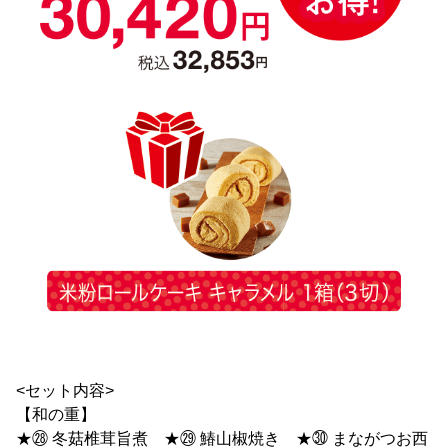
<セット内容>
【和の重】
★㉘ 冬菇椎茸旨煮 ★㉙ 鰆山椒焼き ★㉚ まながつお西