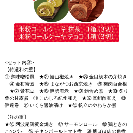
<セット内容>
【特選和の重】
① 鶏味噌松風 ★② 鰆山椒焼き ★③ 金目鯛木の芽焼き
④ 金柑蜜煮 ★⑤ まながつお西京焼き ⑥ 梅肉百合根
★⑦ 紫花豆 ★⑧ 伊勢海老 ★⑨ 鮑含め煮 ★⑩ 炙り
栗の甘露煮 ⑪ このしろ紀州和え ★⑫ 真蛸酢和え ⑬
伊達巻 ⑭ いくら醤油漬け ★⑮ 帆立のやわらか煮
【洋の重】
★⑯ 阿波尾鶏黄金焼き ⑰ サーモンロール ⑱ 鶏ときの
このパテ ⑲ チキンボールトマト煮 ⑳ 豚ほほ肉の角煮