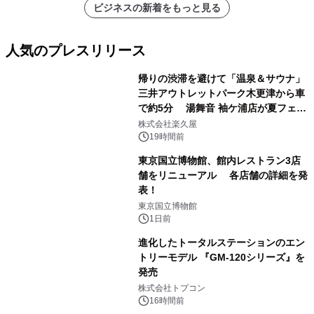
ビジネスの新着をもっと見る
人気のプレスリリース
帰りの渋滞を避けて「温泉＆サウナ」
三井アウトレットパーク木更津から車
で約5分 湯舞音 袖ケ浦店が夏フェア
1
メニューを提供
株式会社楽久屋
19時間前
東京国立博物館、館内レストラン3店
舗をリニューアル 各店舗の詳細を発
表！
2
東京国立博物館
1日前
進化したトータルステーションのエン
トリーモデル 『GM-120シリーズ』を
発売
3
株式会社トプコン
16時間前