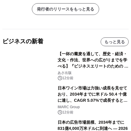
発行者のリリースをもっと見る
ビジネスの新着
もっと見る
【一杯の蕎麦を通して、歴史・経済・
文化・作法、世界への広がりまでを学
べる】『ビジネスエリートのための 教
養としての蕎麦』2026年8月25日
あさ出版
（火）発売
12分前
日本ワイン市場は力強い成長を見せて
おり、2034年までに米ドル 50.4 十億
に達し、CAGR 5.07%で成長すると予
測
IMARC Group
12分前
日本の広告市場規模、2034年までに
831億4,000万米ドルに到達へ ― 2026