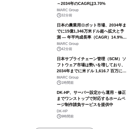
～2034年のCAGRは3.70%
IMARC Group
32分前
日本の農業用ロボット市場、2034年ま
でに15億1,346万米ドル超へ拡大と予
測 ― 年平均成長率（CAGR）14.9%を
記録
IMARC Group
42分前
日本サプライチェーン管理（SCM）ソ
フトウェア市場は勢いを増しており、
2034年までに米ドル 1,616.7 百万に達
し、CAGR 3.42%で成長すると予測
IMARC Group
1時間前
DK-HP、サーバー設定から運用・修正
までワンストップで対応するホームペ
ージ制作請負サービスを提供中
DK-HP
9時間前