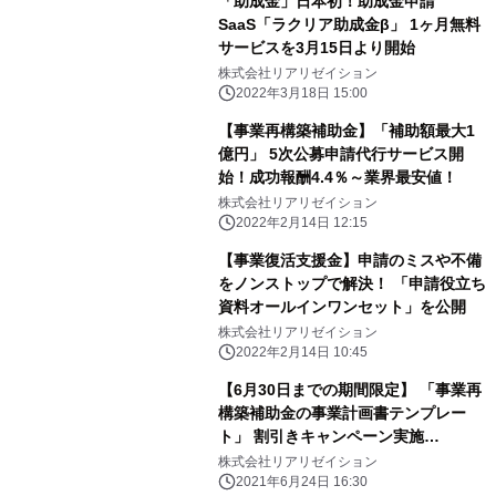
「助成金」日本初！助成金申請
SaaS「ラクリア助成金β」 1ヶ月無料
サービスを3月15日より開始
株式会社リアリゼイション
2022年3月18日 15:00
【事業再構築補助金】「補助額最大1
億円」 5次公募申請代行サービス開
始！成功報酬4.4％～業界最安値！
株式会社リアリゼイション
2022年2月14日 12:15
【事業復活支援金】申請のミスや不備
をノンストップで解決！ 「申請役立ち
資料オールインワンセット」を公開
株式会社リアリゼイション
2022年2月14日 10:45
【6月30日までの期間限定】 「事業再
構築補助金の事業計画書テンプレー
ト」 割引きキャンペーン実施
【20％OFFクーポン配布】
株式会社リアリゼイション
2021年6月24日 16:30