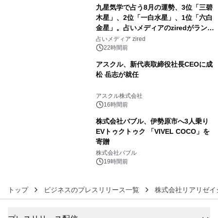
九星気学で占う8月の運勢、3位「三碧
木星」、2位「一白水星」、1位「六白
金星」。占いメディアのziredがランキ
4
ングを発表
占いメディア zired
22時間前
アスクル、新代表取締役社長CEOに成
松 岳志が就任
5
アスクル株式会社
16時間前
株式会社バブル、伊勢原市へ3人乗り
EVトゥクトゥク 「VIVEL COCO」を
寄贈
6
株式会社バブル
19時間前
トップ
ビジネスのプレスリリース一覧
株式会社リアリゼイ