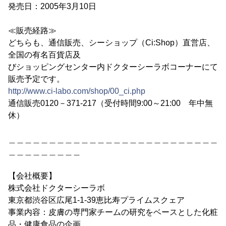
発売日：2005年3月10日
≪販売経路≫
どちらも、通信販売、シーショップ（Ci:Shop）直営店、
全国の有名百貨店及
びショッピングセンター内ドクターシーラボコーナーにて
販売予定です。
http://www.ci-labo.com/shop/00_ci.php
通信販売0120－371-217（受付時間9:00～21:00 年中無
休）
＿＿＿＿＿＿＿＿＿＿＿＿＿＿＿＿＿＿＿＿＿＿＿＿＿＿
＿＿＿＿＿＿＿＿＿
【会社概要】
株式会社ドクターシーラボ
東京都渋谷区広尾1-1-39恵比寿プライムスクェア
事業内容：皮膚の専門家チームの研究をベースとした化粧
品・健康食品の企画、