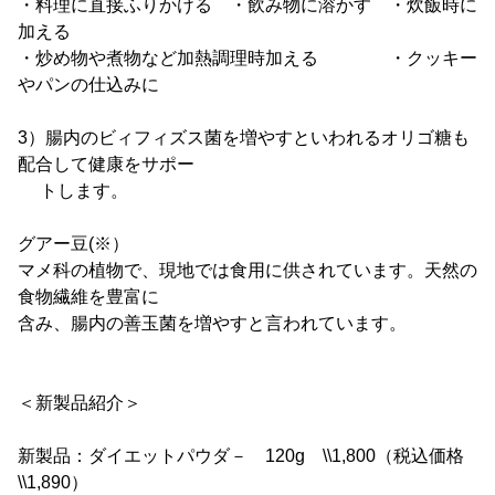
・料理に直接ふりかける ・飲み物に溶かす ・炊飯時に
加える
・炒め物や煮物など加熱調理時加える ・クッキー
やパンの仕込みに
3）腸内のビィフィズス菌を増やすといわれるオリゴ糖も
配合して健康をサポー
トします。
グアー豆(※）
マメ科の植物で、現地では食用に供されています。天然の
食物繊維を豊富に
含み、腸内の善玉菌を増やすと言われています。
＜新製品紹介＞
新製品：ダイエットパウダ－ 120g \\1,800（税込価格
\\1,890）