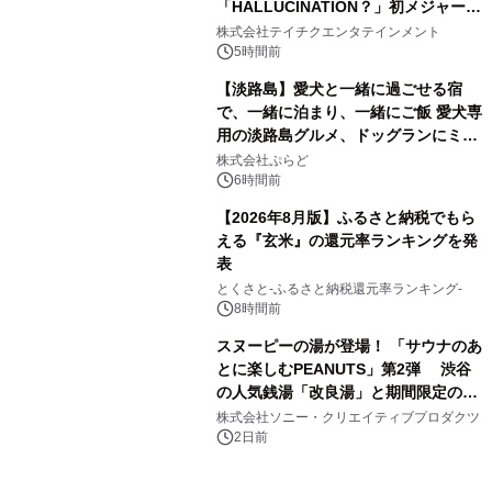
「HALLUCINATION？」初メジャー配
3
信リリース決定！
株式会社テイチクエンタテインメント
5時間前
【淡路島】愛犬と一緒に過ごせる宿
で、一緒に泊まり、一緒にご飯 愛犬専
用の淡路島グルメ、ドッグランにミニ
4
プール グランピングとトレーラーハウ
株式会社ぷらど
スの2施設で
6時間前
【2026年8月版】ふるさと納税でもら
える『玄米』の還元率ランキングを発
表
5
とくさと-ふるさと納税還元率ランキング-
8時間前
スヌーピーの湯が登場！ 「サウナのあ
とに楽しむPEANUTS」第2弾 渋谷
の人気銭湯「改良湯」と期間限定のコ
6
ラボレーション サウナイキタイコラ
株式会社ソニー・クリエイティブプロダクツ
ボグッズも発売決定！
2日前