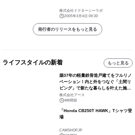
株式会社ドクターシーラボ
2005年3月4日 09:30
発行者のリリースをもっと見る
ライフスタイルの新着
もっと見る
築37年の軽量鉄骨造戸建てをフルリノ
ベーション！内と外をつなぐ「土間リ
ビング」で新たな暮らしを叶えた施工
事例を株式会社アースが公開
株式会社アース
4時間前
「Honda CB250T HAWK」Tシャツ登
場
CAMSHOP.JP