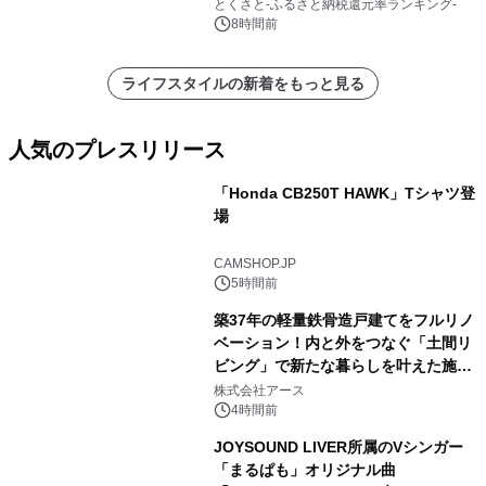
とくさと-ふるさと納税還元率ランキング-
8時間前
ライフスタイルの新着をもっと見る
人気のプレスリリース
「Honda CB250T HAWK」Tシャツ登
場
1
CAMSHOP.JP
5時間前
築37年の軽量鉄骨造戸建てをフルリノ
ベーション！内と外をつなぐ「土間リ
ビング」で新たな暮らしを叶えた施工
2
事例を株式会社アースが公開
株式会社アース
4時間前
JOYSOUND LIVER所属のVシンガー
「まるぱも」オリジナル曲