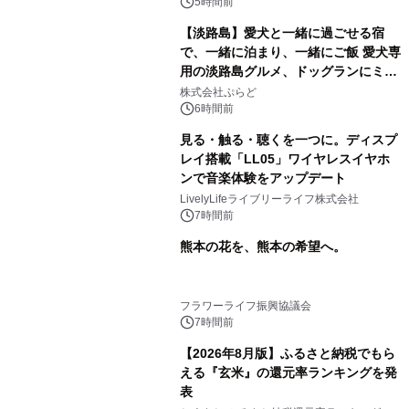
5時間前
【淡路島】愛犬と一緒に過ごせる宿
で、一緒に泊まり、一緒にご飯 愛犬専
用の淡路島グルメ、ドッグランにミニ
プール グランピングとトレーラーハウ
株式会社ぷらど
スの2施設で
6時間前
見る・触る・聴くを一つに。ディスプ
レイ搭載「LL05」ワイヤレスイヤホ
ンで音楽体験をアップデート
LivelyLifeライブリーライフ株式会社
7時間前
熊本の花を、熊本の希望へ。
フラワーライフ振興協議会
7時間前
【2026年8月版】ふるさと納税でもら
える『玄米』の還元率ランキングを発
表