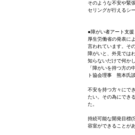
そのような不安や緊
セリングが行えるシ
●障がい者アート支
厚生労働省の発表によ
言われています。そ
障がいと、外見では
知らないだけで何か
「障がいを持つ方の
ト協会理事 熊本氏談
不安を持つ方々にで
たい。その為にでき
た。
持続可能な開発目標(
容室ができることが