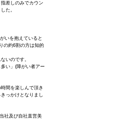
と指差しのみでカウン
ました。
障がいを抱えていると
りの約6割の方は知的
れないのです。
多い」(障がい者アー
の時間を楽しんで頂き
るきっかけとなりまし
、当社及び自社直営美