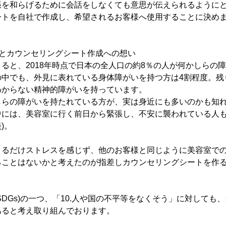
張を和らげるために会話をしなくても意思が伝えられるように
ートを自社で作成し、希望されるお客様へ使用することに決め
援とカウンセリングシート作成への想い
ると、2018年時点で日本の全人口の約8％の人が何かしらの
の中でも、外見に表れている身体障がいを持つ方は4割程度。残
わからない精神的障がいを持っています。
しらの障がいを持たれている方が、実は身近にも多いのかも知
中には、美容室に行く前日から緊張し、不安に襲われている人も
)。
きるだけストレスを感じず、他のお客様と同じように美容室で
ることはないかと考えたのが指差しカウンセリングシートを作
SDGs)の一つ、「10.人や国の不平等をなくそう」に対しても
あると考え取り組んでおります。