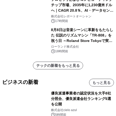
チップ市場、2035年に1,230億米ドル
へ｜CAGR 20.8％、AI・データセンタ
ー需要が成長を牽引
株式会社レポートオーシャン
17時間前
8月8日は音楽シーンに革新をもたらし
た 伝説のリズムマシン「TR-808」を
祝う日 ～Roland Store Tokyoで実機
を展示しての 記念キャンペーンを開
ローランド株式会社
催 英国ラジオ「NTS」の 特別プログ
18時間前
ラムや、「TR-808」を愛する伝説的
アーティストを フィーチャーしたアニ
テックの新着をもっと見る
メーションを公開～
ビジネスの新着
もっと見る
優良派遣事業者の認定状況を大手8社
分照合、優良派遣会社ランキング6選
を公開
株式会社cielo azul
5時間前