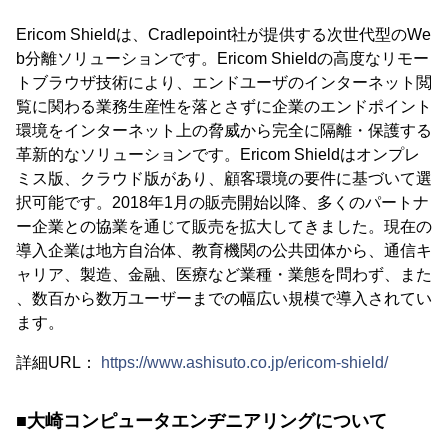
Ericom Shieldは、Cradlepoint社が提供する次世代型のWe
b分離ソリューションです。Ericom Shieldの高度なリモー
トブラウザ技術により、エンドユーザのインターネット閲
覧に関わる業務生産性を落とさずに企業のエンドポイント
環境をインターネット上の脅威から完全に隔離・保護する
革新的なソリューションです。Ericom Shieldはオンプレ
ミス版、クラウド版があり、顧客環境の要件に基づいて選
択可能です。2018年1月の販売開始以降、多くのパートナ
ー企業との協業を通じて販売を拡大してきました。現在の
導入企業は地方自治体、教育機関の公共団体から、通信キ
ャリア、製造、金融、医療など業種・業態を問わず、また
、数百から数万ユーザーまでの幅広い規模で導入されてい
ます。
詳細URL：
https://www.ashisuto.co.jp/ericom-shield/
■大崎コンピュータエンヂニアリングについて