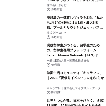
2
サウナも 「THE BOXY AWAJI」のお
株式会社ぷらど
得な素泊まり連泊プランで
10時間前
淡路島の一棟貸しヴィラを2泊、"私た
ちだけ"の別荘に 1日1組・最大8名
様、プールとサウナとジェットバス付
3
きで Villa Mon Temps AWAJIの連泊
株式会社ぷらど
素泊りプラン
16時間前
現役留学生がつくる、留学生のため
の、留学生専用プラットフォーム
Japan Alumni Network（JAN）β版
4
をリリース
一般社団法人日本国際化推進協会
7時間前
学園生活コミュニティ「キャラフレ」
｜2026『夏祭りイベント』のお知らせ
5
キャラフレ｜株式会社エイプリル・データ・
デザインズ
8時間前
世界とつながる、日本をひらく。 創立
13周年、JAPI公式Webサイトを全面