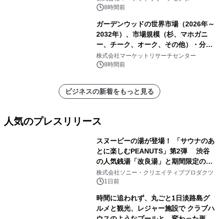
8時間前
ガーデンウッドの世界市場（2026年～
2032年）、市場規模（杉、マホガニ
ー、チーク、オーク、その他）・分析
レポートを発表
株式会社マーケットリサーチセンター
8時間前
ビジネスの新着をもっと見る
人気のプレスリリース
スヌーピーの湯が登場！ 「サウナのあ
とに楽しむPEANUTS」第2弾 渋谷
の人気銭湯「改良湯」と期間限定のコ
1
ラボレーション サウナイキタイコラ
株式会社ソニー・クリエイティブプロダクツ
ボグッズも発売決定！
1日前
時間に追われず、丸ごと1日淡路島グ
ルメと観光、レジャー施設で クラブハ
ウスのようなプールと、変わった形の