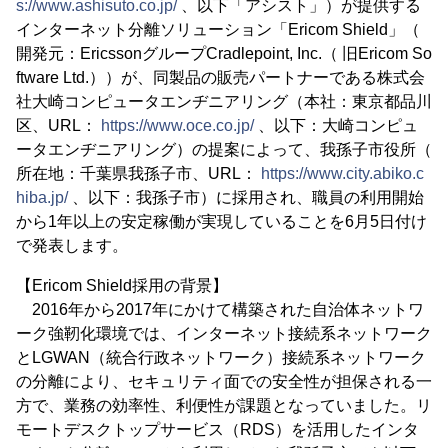
s://www.ashisuto.co.jp/
、以下「アシスト」）が提供する
インターネット分離ソリューション「Ericom Shield」（
開発元：EricssonグループCradlepoint, Inc.（ 旧Ericom So
ftware Ltd.））が、同製品の販売パートナーである株式会
社大崎コンピュータエンヂニアリング（本社：東京都品川
区、URL：
https://www.oce.co.jp/
、以下：大崎コンピュ
ータエンヂニアリング）の提案によって、我孫子市役所（
所在地：千葉県我孫子市、URL：
https://www.city.abiko.c
hiba.jp/
、以下：我孫子市）に採用され、職員の利用開始
から1年以上の安定稼働が実現していることを6月5日付け
で発表します。
【Ericom Shield採用の背景】
2016年から2017年にかけて構築された自治体ネットワ
ーク強靭化環境では、インターネット接続系ネットワーク
とLGWAN（統合行政ネットワーク）接続系ネットワーク
の分離により、セキュリティ面での安全性が担保される一
方で、業務の効率性、利便性が課題となっていました。リ
モートデスクトップサービス（RDS）を活用したインタ