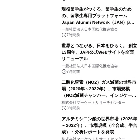
現役留学生がつくる、留学生のため
の、留学生専用プラットフォーム
Japan Alumni Network（JAN）β版
をリリース
一般社団法人日本国際化推進協会
7時間前
世界とつながる、日本をひらく。 創立
13周年、JAPI公式Webサイトを全面
リニューアル
一般社団法人日本国際化推進協会
7時間前
二酸化窒素（NO2）ガス滅菌の世界市
場（2026年～2032年）、市場規模
（NO2滅菌チャンバー、インジケータ
ーおよびモニタリングシステム、その
株式会社マーケットリサーチセンター
他）・分析レポートを発表
8時間前
アルテミシニン酸の世界市場（2026年
～2032年）、市場規模（全合成、半合
成）・分析レポートを発表
株式会社マーケットリサーチセンター