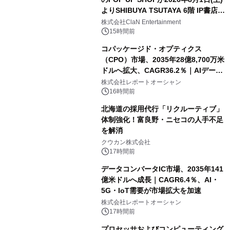
よりSHIBUYA TSUTAYA 6階 IP書店で
開催決定！！
株式会社ClaN Entertainment
15時間前
コパッケージド・オプティクス
（CPO）市場、2035年28億8,700万米
ドルへ拡大、CAGR36.2％｜AIデータ
センター・高速光通信需要が成長を加
株式会社レポートオーシャン
速
16時間前
北海道の採用代行「リクルーティブ」
体制強化！富良野・ニセコの人手不足
を解消
クウカン株式会社
17時間前
データコンバータIC市場、2035年141
億米ドルへ成長｜CAGR6.4％、AI・
5G・IoT需要が市場拡大を加速
株式会社レポートオーシャン
17時間前
プロセッサおよびコンピューティング