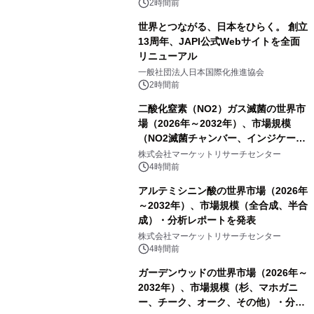
2時間前
世界とつながる、日本をひらく。 創立
13周年、JAPI公式Webサイトを全面
リニューアル
一般社団法人日本国際化推進協会
2時間前
二酸化窒素（NO2）ガス滅菌の世界市
場（2026年～2032年）、市場規模
（NO2滅菌チャンバー、インジケータ
ーおよびモニタリングシステム、その
株式会社マーケットリサーチセンター
他）・分析レポートを発表
4時間前
アルテミシニン酸の世界市場（2026年
～2032年）、市場規模（全合成、半合
成）・分析レポートを発表
株式会社マーケットリサーチセンター
4時間前
ガーデンウッドの世界市場（2026年～
2032年）、市場規模（杉、マホガニ
ー、チーク、オーク、その他）・分析