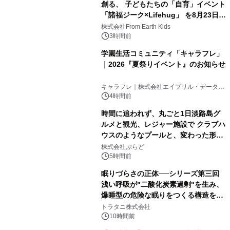
創る、 子どもたちの「自育」イベント
「諸福ジーク×Lifehug」 を8月23日
(日)開催
株式会社From Earth Kids
3時間前
学園生活コミュニティ「キャラフレ」
｜2026『夏祭りイベント』のお知らせ
キャラフレ｜株式会社エイプリル・データ・
デザインズ
4時間前
時間に追われず、丸ごと1日淡路島グ
ルメと観光、レジャー施設で クラブハ
ウスのようなプールと、変わった形の
サウナも 「THE BOXY AWAJI」のお
株式会社ぷらど
得な素泊まり連泊プランで
5時間前
眠りづらさの正体──シリーズ第三回
浅い呼吸が"二酸化炭素過剰"を生み、
爆睡型の危険な眠りをつくる構造を解
説
トラタニ株式会社
10時間前