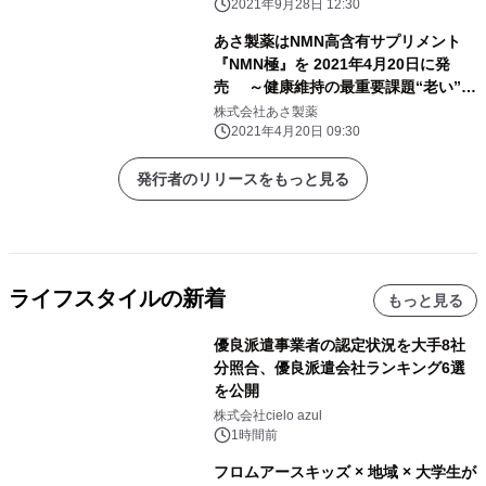
2021年9月28日 12:30
あさ製薬はNMN高含有サプリメント
『NMN極』を 2021年4月20日に発
売 ～健康維持の最重要課題“老い”に
対する次なる一手を～
株式会社あさ製薬
2021年4月20日 09:30
発行者のリリースをもっと見る
ライフスタイルの新着
もっと見る
優良派遣事業者の認定状況を大手8社
分照合、優良派遣会社ランキング6選
を公開
株式会社cielo azul
1時間前
フロムアースキッズ × 地域 × 大学生が