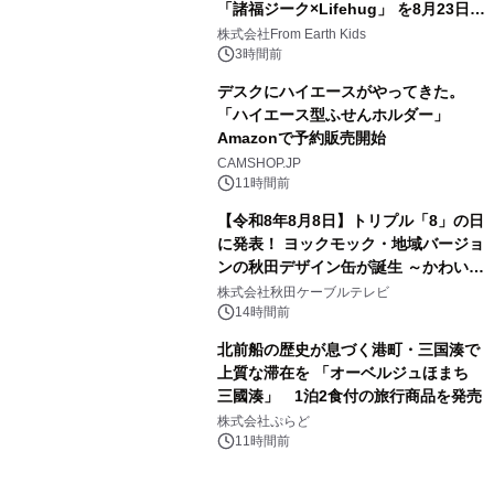
「諸福ジーク×Lifehug」 を8月23日
3
(日)開催
株式会社From Earth Kids
3時間前
デスクにハイエースがやってきた。
「ハイエース型ふせんホルダー」
Amazonで予約販売開始
4
CAMSHOP.JP
11時間前
【令和8年8月8日】トリプル「8」の日
に発表！ ヨックモック・地域バージョ
ンの秋田デザイン缶が誕生 ～かわいい
5
秋田犬の子犬と秋田の四季と名所を巡
株式会社秋田ケーブルテレビ
るパッケージ～ 9月1日(火)秋田県内で
14時間前
販売開始
北前船の歴史が息づく港町・三国湊で
上質な滞在を 「オーベルジュほまち
三國湊」 1泊2食付の旅行商品を発売
6
株式会社ぷらど
11時間前