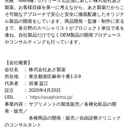
先般「NMN極」のリリースも記憶に新しい株式会社あさ
製薬。お客様目線を第一に考えながら、あさ製薬だからこ
そ可能なアプローチで安心と安全に徹底配慮したオリジナ
ル製品の開発をしています。商品開発・監修・制作に至る
まで、各分野のスペシャリストがプロジェクト単位で名を
連ね、自社製品だけでなくOEM製品の開発プロデュース
やコンサルティングも行っています。
【会社概要】
会社名 ： 株式会社あさ製薬
所在地 ： 東京都港区麻布十番1-3-9
代表者 ： 岩瀬 益江
設立 ： 2020年4月20日
URL ：
https://asapharma.jp/
事業内容： サプリメントの製造販売／各種化粧品の開
発・販売／
各種商品の開発・販売／自由診療クリニック
のコンサルタント