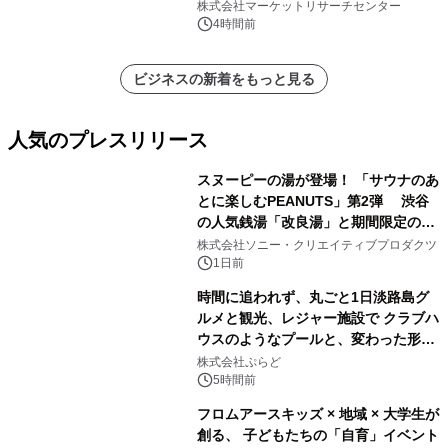
レポートを発表
株式会社マーケットリサーチセンター
4時間前
ビジネスの新着をもっと見る
人気のプレスリリース
スヌーピーの湯が登場！ 「サウナのあ
とに楽しむPEANUTS」第2弾 渋谷
の人気銭湯「改良湯」と期間限定のコ
1
ラボレーション サウナイキタイコラ
株式会社ソニー・クリエイティブプロダクツ
ボグッズも発売決定！
1日前
時間に追われず、丸ごと1日淡路島グ
ルメと観光、レジャー施設で クラブハ
ウスのようなプールと、変わった形の
2
サウナも 「THE BOXY AWAJI」のお
株式会社ぷらど
得な素泊まり連泊プランで
5時間前
フロムアースキッズ × 地域 × 大学生が
創る、 子どもたちの「自育」イベント