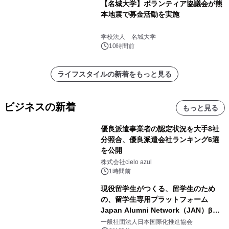
【名城大学】ボランティア協議会が熊
本地震で募金活動を実施
学校法人 名城大学
10時間前
ライフスタイルの新着をもっと見る
ビジネスの新着
もっと見る
優良派遣事業者の認定状況を大手8社
分照合、優良派遣会社ランキング6選
を公開
株式会社cielo azul
1時間前
現役留学生がつくる、留学生のため
の、留学生専用プラットフォーム
Japan Alumni Network（JAN）β版
をリリース
一般社団法人日本国際化推進協会