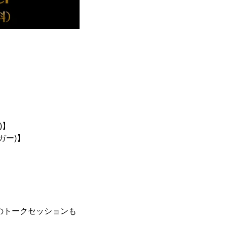
)】
ガー)】
のトークセッションも