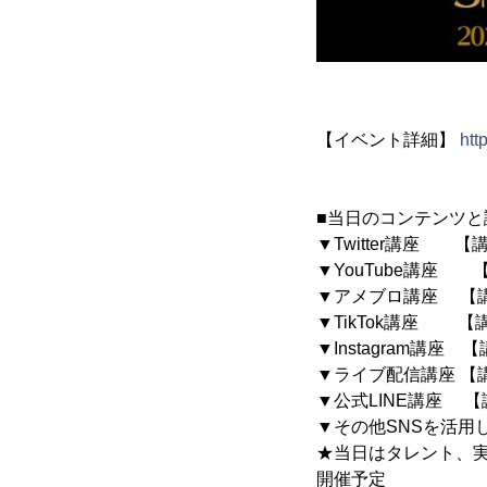
【イベント詳細】
htt
■当日のコンテンツと
▼Twitter講座 
▼YouTube講座 
▼アメブロ講座 【講
▼TikTok講座 【
▼Instagram講
▼ライブ配信講座 【講
▼公式LINE講座 【
▼その他SNSを活用
★当日はタレント、実
開催予定