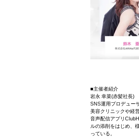
■主催者紹介
岩永 幸菜(赤髪社長)
SNS運用プロデュー
美容クリニックや経営
音声配信アプリClub
ルの添削をはじめ、様
っている。