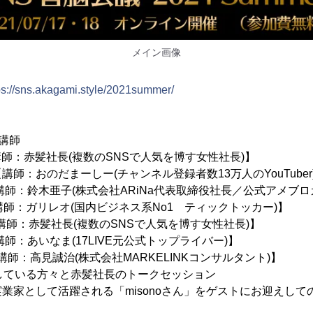
メイン画像
ps://sns.akagami.style/2021summer/
講師
【講師：赤髪社長(複数のSNSで人気を博す女性社長)】
【講師：おのだまーしー(チャンネル登録者数13万人のYouTuber
師：鈴木亜子(株式会社ARiNa代表取締役社長／公式アメブロ
講師：ガリレオ(国内ビジネス系No1 ティックトッカー)】
座 【講師：赤髪社長(複数のSNSで人気を博す女性社長)】
師：あいなま(17LIVE元公式トップライバー)】
講師：高見誠治(株式会社MARKELINKコンサルタント)】
している方々と赤髪社長のトークセッション
業家として活躍される「misonoさん」をゲストにお迎えして