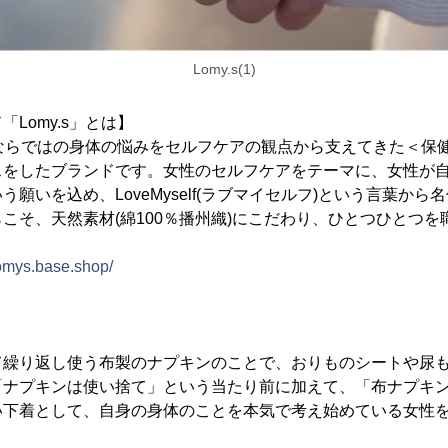
Lomy.s(1)
Lomy.s」とは】
女性ならではの身体の悩みをセルフケアの観点から支えてきた＜保
スをしたブランドです。女性のセルフケアをテーマに、女性が
願いを込め、LoveMyself(ラブマイセルフ)という言葉か
こそ、天然素材(綿100％播州織)にこだわり、ひとつひとつ
lomys.base.shop/
て繰り返し使う布製のナプキンのことで、おりものシートや尿
「ナプキンは使い捨て」という当たり前に加えて、「布ナプキ
い下着として、自身の身体のことを本気で考え始めている女性