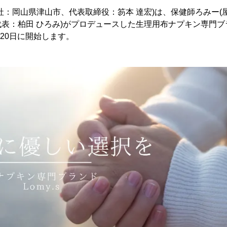
社：岡山県津山市、代表取締役：笏本 達宏)は、保健師ろみー(
表：柏田 ひろみ)がプロデュースした生理用布ナプキン専門ブラン
月20日に開始します。