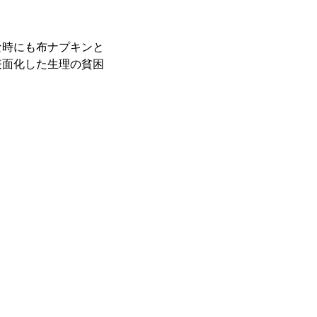
な時にも布ナプキンと
表面化した生理の貧困
。