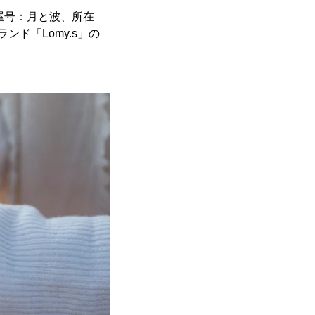
屋号：月と波、所在
ド「Lomy.s」の