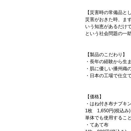
【災害時の常備品と
災害がおきた時、ま
いう知恵があるだけ
という社会問題の一
【製品のこだわり】
・長年の経験から生
・肌に優しい播州織
・日本の工場で仕立
【価格】
・はね付き布ナプキ
1枚 1,650円(税込み)
単体でも使用するこ
・てあて布