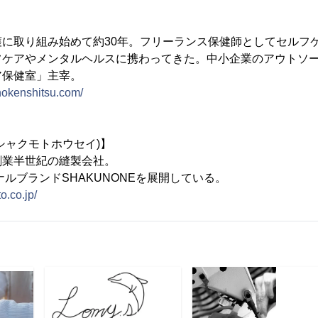
に取り組み始めて約30年。フリーランス保健師としてセルフケア
フケアやメンタルヘルスに携わってきた。中小企業のアウトソ
ア保健室」主宰。
-hokenshitsu.com/
シャクモトホウセイ)】
創業半世紀の縫製会社。
ナルブランドSHAKUNONEを展開している。
o.co.jp/