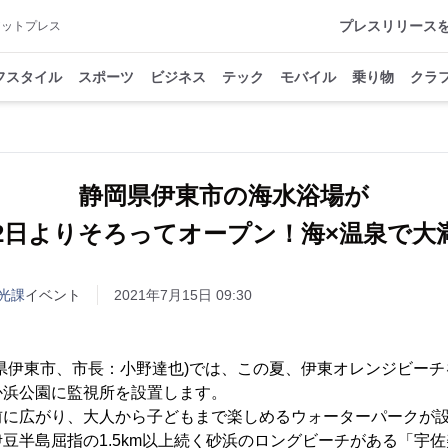
プレスリリース
アットプレス
フスタイル
スポーツ
ビジネス
テック
モバイル
乗り物
クラ
静岡県伊東市の海水浴場が
22日よりそろってオープン！海×温泉で大
光課
イベント
2021年7月15日 09:30
県伊東市、市長：小野達也)では、この夏、伊東オレンジビーチ
か浜公園に監視所を設置します。
に広がり、大人から子どもまで楽しめるウォーターパークが設
豆半島屈指の1.5km以上続く砂浜のロングビーチがある「宇