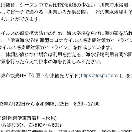
度は抜群、シーズン中でも比較的混雑の少ない「川奈海水浴場
心してビーチで遊べる「川奈いるか浜公園」。どの海水浴場も
しむことができます。
イルスの感染拡大防止のため、海水浴場ならびに海の家を訪れ
に、「伊東海水浴場 新型コロナウイルス感染症対策ガイドライ
ウイルス感染症対策ガイドライン」を作成しています。
、体調が優れない場合は利用を控える、海水浴場利用者間の距
対策を行ったうえで伊東の海をお楽しみください。
東市観光HP「伊豆・伊東観光ガイド(
https://itospa.com/
)」
7月22日から令和3年8月25日 8:30～17:00
チ(静岡県伊東市湯川～松原)
ら徒歩3分、石橋ICから60分