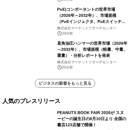
PoE)コンポーネントの世界市場
（2026年～2032年）、市場規模
（PoEインジェクタ、PoEスイッチ、
PoEスプリッタ、PoE電源供給装置
株式会社マーケットリサーチセンター
（PSE）、PoE給電機器（PD）、PoE
20分前
アダプタ、その他）・分析レポートを
直角油圧ハンマーの世界市場（2026年
発表
～2032年）、市場規模（軽量、中量、
重量）・分析レポートを発表
株式会社マーケットリサーチセンター
20分前
ビジネスの新着をもっと見る
人気のプレスリリース
PEANUTS BOOK FAIR 2026が スヌ
ーピーの誕生日の8月10日より 全国の
書店123店舗で開催！
1