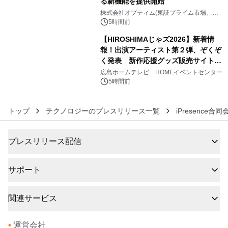
る新機能を提供開始
5
株式会社オプティム(東証プライム市場、コ
ード：3694)
5時間前
【HIROSHIMAじゃズ2026】新着情
報！出演アーティスト第２弾、ぞくぞ
く発表 新作応援グッズ販売サイトも
6
同時オープンします！
広島ホームテレビ HOMEイベントセンター
5時間前
トップ
テクノロジーのプレスリリース一覧
iPresence合同
プレスリリース配信
サポート
関連サービス
•
運営会社