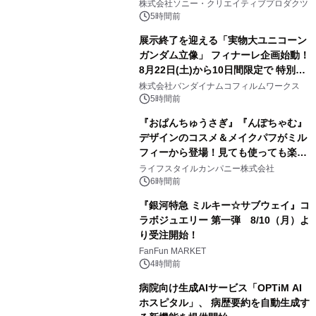
株式会社ソニー・クリエイティブプロダクツ
5時間前
展示終了を迎える「実物大ユニコーン
ガンダム立像」 フィナーレ企画始動！
8月22日(土)から10日間限定で 特別映
2
像『UNICORN GUNDAM Statue ―
株式会社バンダイナムコフィルムワークス
BEYOND POSSIBILITY ―』を上映！
5時間前
『おぱんちゅうさぎ』『んぽちゃむ』
デザインのコスメ＆メイクパフがミル
フィーから登場！見ても使っても楽し
3
い、ポップでキュートなコレクショ
ライフスタイルカンパニー株式会社
ン。
6時間前
『銀河特急 ミルキー☆サブウェイ』コ
ラボジュエリー 第一弾 8/10（月）よ
り受注開始！
4
FanFun MARKET
4時間前
病院向け生成AIサービス「OPTiM AI
ホスピタル」、 病歴要約を自動生成す