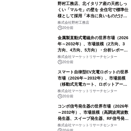
野村工務店、北イタリア産の天然しっ
くい「マルモ」の壁を 全住宅で標準仕
様として採用「本当に良いものだけに
こだわる」
株式会社野村工務店
20分前
金属製直動式電磁弁の世界市場（2026
年～2032年）、市場規模（2方向、3
方向、4方向、5方向）・分析レポート
を発表
株式会社マーケットリサーチセンター
20分前
スマート自律型EV充電ロボットの世界
市場（2026年～2032年）、市場規模
（移動式充電カート、ロボットアーム
式充電システム、その他）・分析レポ
株式会社マーケットリサーチセンター
ートを発表
20分前
コンボ信号発生器の世界市場（2026年
～2032年）、市場規模（高調波周波数
発生器、スイープ発生器、RF信号発生
器、その他）・分析レポートを発表
株式会社マーケットリサーチセンター
20分前