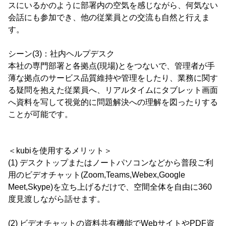
スにいるかのように部署内の空気を感じながら、何気ない
会話にも参加でき、他の従業員との交流も自然と行えま
す。
シーン(3)：社内ヘルプデスク
本社の専門部署と各拠点(現場)とをつないで、管理者が手
薄な拠点のサービス品質維持や管理をしたり、業務に関す
る疑問を抱えた従業員へ、リアルタイムにタブレット画面
へ資料を写して視覚的に問題解決への理解を図ったりする
ことが可能です。
＜kubiを使用するメリット＞
(1) デスクトップまたはノートパソコンなどから普段ご利
用のビデオチャット(Zoom,Teams,Webex,Google
Meet,Skype)を立ち上げるだけで、空間全体を自由に360
度見渡しながら話せます。
(2) ビデオチャットの資料共有機能でWebサイトやPDF資