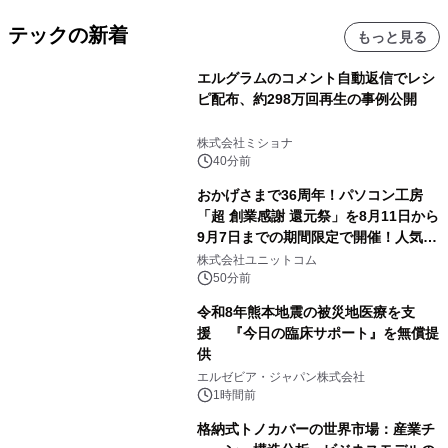
テックの新着
もっと見る
エルグラムのコメント自動返信でレシ
ピ配布、約298万回再生の事例公開
株式会社ミショナ
40分前
おかげさまで36周年！パソコン工房
「超 創業感謝 還元祭」を8月11日から
9月7日までの期間限定で開催！人気の
ゲーミングPCや高性能ノートPCなど
株式会社ユニットコム
対象iiyama PCのご購入で最大3万円分
50分前
相当を還元
令和8年熊本地震の被災地医療を支
援 『今日の臨床サポート』を無償提
供
エルゼビア・ジャパン株式会社
1時間前
格納式トノカバーの世界市場：産業チ