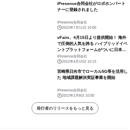
iPresence合同会社がロボホンパート
ナーに登録されました
iPresence合同会社
2022年7月11日 10:00
vFairs、4月15日より提供開始！ 海外
で圧倒的人気を誇る ハイブリッドイベ
ントプラットフォームがついに日本上
陸！
iPresence合同会社
2022年4月15日 10:15
宮崎県日向市でローカル5G等を活用し
た 地域課題解決実証事業を開始
iPresence合同会社
2022年2月8日 10:00
発行者のリリースをもっと見る