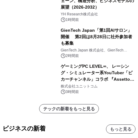
ェーン、構造分析、ビジネスモデルの
展望（2026-2032）
YH Research株式会社
1時間前
GienTech Japan「第1回AIサロン」
開催 第2回は8月28日に社外参加者
も募集
GienTech Japan 株式会社、GienTech
Consulting Japan 株式会社
2時間前
ゲーミングPC LEVEL∞、 レーシン
グ・シミュレーター系YouTuber「ピ
カーチャンネル」コラボ 『Assetto
Corsa EVO』推奨パソコン販売中
株式会社ユニットコム
3時間前
テックの新着をもっと見る
ビジネスの新着
もっと見る