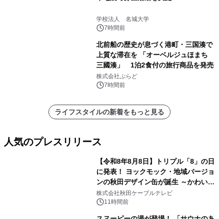
学校法人 名城大学
7時間前
北前船の歴史が息づく港町・三国湊で
上質な滞在を 「オーベルジュほまち
三國湊」 1泊2食付の旅行商品を発売
株式会社ぷらど
7時間前
ライフスタイルの新着をもっと見る
人気のプレスリリース
【令和8年8月8日】トリプル「8」の日
に発表！ ヨックモック・地域バージョ
ンの秋田デザイン缶が誕生 ～かわいい
1
秋田犬の子犬と秋田の四季と名所を巡
株式会社秋田ケーブルテレビ
るパッケージ～ 9月1日(火)秋田県内で
11時間前
販売開始
スヌーピーの湯が登場！ 「サウナのあ