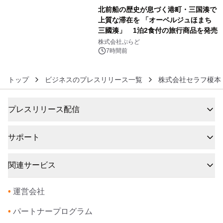
ラムや、「TR-808」を愛する伝説的
北前船の歴史が息づく港町・三国湊で
アーティストを フィーチャーしたアニ
上質な滞在を 「オーベルジュほまち
メーションを公開～
三國湊」 1泊2食付の旅行商品を発売
6
株式会社ぷらど
7時間前
トップ
ビジネスのプレスリリース一覧
株式会社セラフ榎本
プレスリリース配信
サポート
関連サービス
•
運営会社
•
パートナープログラム