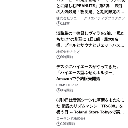
とに楽しむPEANUTS」第2弾 渋谷
の人気銭湯「改良湯」と期間限定のコ
2
ラボレーション サウナイキタイコラ
株式会社ソニー・クリエイティブプロダクツ
ボグッズも発売決定！
1日前
淡路島の一棟貸しヴィラを2泊、"私た
ちだけ"の別荘に 1日1組・最大8名
様、プールとサウナとジェットバス付
3
きで Villa Mon Temps AWAJIの連泊
株式会社ぷらど
素泊りプラン
9時間前
デスクにハイエースがやってきた。
「ハイエース型ふせんホルダー」
Amazonで予約販売開始
4
CAMSHOP.JP
8時間前
8月8日は音楽シーンに革新をもたらし
た 伝説のリズムマシン「TR-808」を
祝う日 ～Roland Store Tokyoで実機
5
を展示しての 記念キャンペーンを開
ローランド株式会社
催 英国ラジオ「NTS」の 特別プログ
10時間前