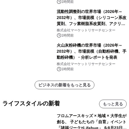
を発表
1時間前
流動性調整剤の世界市場（2026年～
2032年）、市場規模（シリコーン系改
質剤、フッ素樹脂系改質剤、アクリル
系改質剤、ポリウレタン系改質剤、ワ
株式会社マーケットリサーチセンター
ックス系改質剤）・分析レポートを発
1時間前
表
火山灰粉砕機の世界市場（2026年～
2032年）、市場規模（自動粉砕機、手
動粉砕機）・分析レポートを発表
株式会社マーケットリサーチセンター
1時間前
ビジネスの新着をもっと見る
ライフスタイルの新着
もっと見る
フロムアースキッズ × 地域 × 大学生が
創る、 子どもたちの「自育」イベント
「諸福ジーク×Lifehug」 を8月23日