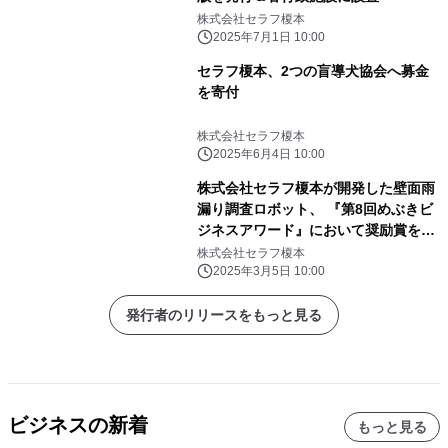
株式会社セラフ榎本
2025年7月1日 10:00
セラフ榎本、2つの盲導犬協会へ募金
を寄付
株式会社セラフ榎本
2025年6月4日 10:00
株式会社セラフ榎本が開発した壁面雨
漏り調査ロボット、 『第8回めぶきビ
ジネスアワード』において奨励賞を受
賞
株式会社セラフ榎本
2025年3月5日 10:00
発行者のリリースをもっと見る
ビジネスの新着
もっと見る