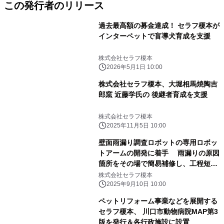
この発行者のリリース
過去最高額の募金達成！ セラフ榎本が
インターペットで盲導犬育成を支援
株式会社セラフ榎本
2026年5月1日 10:00
株式会社セラフ榎本、大堀相馬焼陶吉
郎窯 近藤学氏の 後継者育成を支援
株式会社セラフ榎本
2025年11月5日 10:00
壁面雨漏り調査ロボットの専用ロボッ
トアームの開発に着手 雨漏りの原因
箇所をその場で簡易補修し、工程短縮
の実現を目指す
株式会社セラフ榎本
2025年9月10日 10:00
ペットリフォーム事業などを展開する
セラフ榎本、 川口市動物病院MAP第3
版を発行＆各行政施設に設置