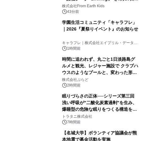
(日)開催
株式会社From Earth Kids
43分前
学園生活コミュニティ「キャラフレ」
｜2026『夏祭りイベント』のお知らせ
キャラフレ｜株式会社エイプリル・データ・
デザインズ
1時間前
時間に追われず、丸ごと1日淡路島グ
ルメと観光、レジャー施設で クラブハ
ウスのようなプールと、変わった形の
サウナも 「THE BOXY AWAJI」のお
株式会社ぷらど
得な素泊まり連泊プランで
2時間前
眠りづらさの正体──シリーズ第三回
浅い呼吸が"二酸化炭素過剰"を生み、
爆睡型の危険な眠りをつくる構造を解
説
トラタニ株式会社
7時間前
【名城大学】ボランティア協議会が熊
本地震で募金活動を実施