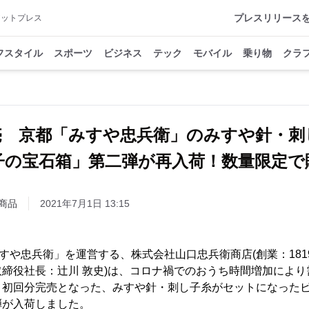
プレスリリース
アットプレス
フスタイル
スポーツ
ビジネス
テック
モバイル
乗り物
クラ
売 京都「みすや忠兵衛」のみすや針・刺
子の宝石箱」第二弾が再入荷！数量限定で
商品
2021年7月1日 13:15
みすや忠兵衛」を運営する、株式会社山口忠兵衛商店(創業：1819
締役社長：辻川 敦史)は、コロナ禍でのおうち時間増加によ
、初回分完売となった、みすや針・刺し子糸がセットになった
弾が入荷しました。