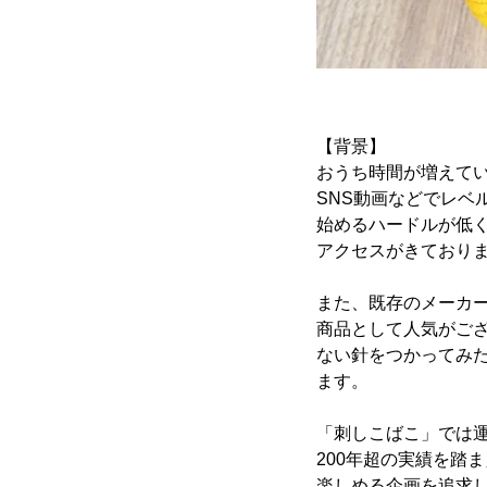
【背景】
おうち時間が増えて
SNS動画などでレ
始めるハードルが低
アクセスがきており
また、既存のメーカ
商品として人気がご
ない針をつかってみ
ます。
「刺しこばこ」では
200年超の実績を踏
楽しめる企画を追求