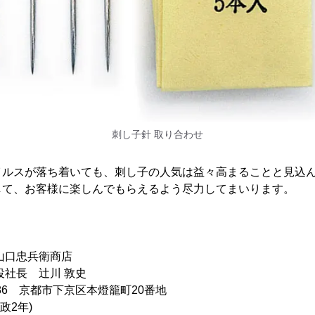
刺し子針 取り合わせ
イルスが落ち着いても、刺し子の人気は益々高まることと見込
して、お客様に楽しんでもらえるよう尽力してまいります。
山口忠兵衛商店
役社長 辻川 敦史
8086 京都市下京区本燈籠町20番地
政2年)