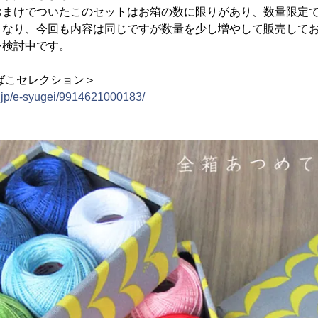
おまけでついたこのセットはお箱の数に限りがあり、数量限定
となり、今回も内容は同じですが数量を少し増やして販売して
を検討中です。
ばこセレクション＞
co.jp/e-syugei/9914621000183/