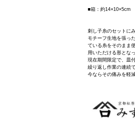
■箱：約14×10×5cm
刺し子糸のセットに
モチーフ生地を張っ
ている糸をそのまま
用いただける形とな
現在期間限定で、皿
繰り返し作業の連続
今ならその痛みを軽