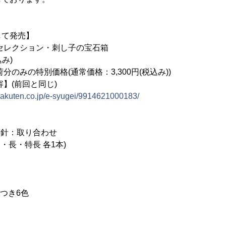
して発売】
セレクション・刺し子の宝石箱
込み)
特別価格(通常価格：3,300円(税込み))
】(前回と同じ)
m.rakuten.co.jp/e-syugei/9914621000183/
子針：取り合わせ
・長・特長 各1本)
につき6色