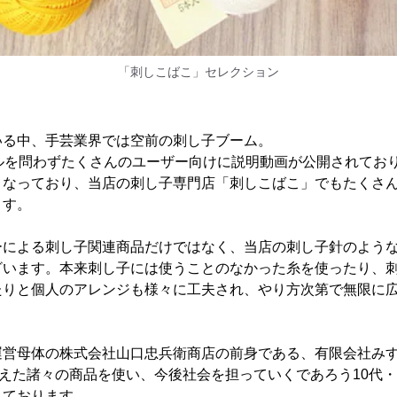
「刺しこばこ」セレクション
いる中、手芸業界では空前の刺し子ブーム。
ベルを問わずたくさんのユーザー向けに説明動画が公開されてお
くなっており、当店の刺し子専門店「刺しこばこ」でもたくさ
ます。
ーによる刺し子関連商品だけではなく、当店の刺し子針のような
ざいます。本来刺し子には使うことのなかった糸を使ったり、
たりと個人のアレンジも様々に工夫され、やり方次第で無限に
運営母体の株式会社山口忠兵衛商店の前身である、有限会社み
まえた諸々の商品を使い、今後社会を担っていくであろう10代・
しております。