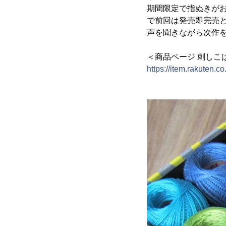
期間限定で指ぬきが
で前回は発売即完売
声を聞きながら次作
＜商品ページ 刺しこ
https://item.rakuten.