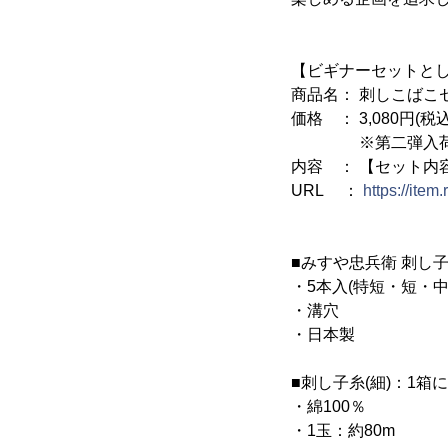
【ビギナーセットと
商品名： 刺しこばこ
価格 ： 3,080円(税
※第二弾入荷分のみの
内容 ： 【セット内容
URL ：
https://ite
■みすや忠兵衛 刺し
・5本入(特短・短・中
・溝穴
・日本製
■刺し子糸(細)：1箱
・綿100％
・1玉：約80m