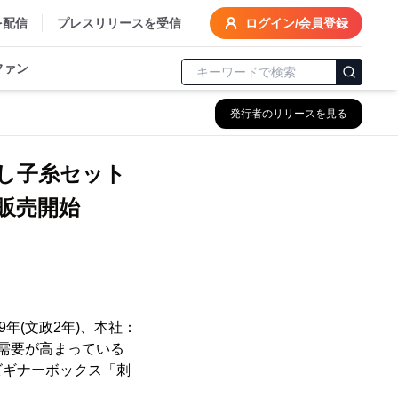
を配信
プレスリリースを受信
ログイン/会員登録
ファン
発行者のリリースを見る
し子糸セット
販売開始
年(文政2年)、本社：
り需要が高まっている
ビギナーボックス「刺