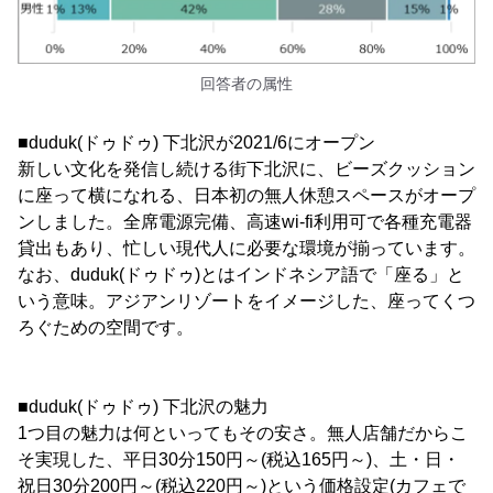
回答者の属性
■duduk(ドゥドゥ) 下北沢が2021/6にオープン
新しい文化を発信し続ける街下北沢に、ビーズクッション
に座って横になれる、日本初の無人休憩スペースがオープ
ンしました。全席電源完備、高速wi-fi利用可で各種充電器
貸出もあり、忙しい現代人に必要な環境が揃っています。
なお、duduk(ドゥドゥ)とはインドネシア語で「座る」と
いう意味。アジアンリゾートをイメージした、座ってくつ
ろぐための空間です。
■duduk(ドゥドゥ) 下北沢の魅力
1つ目の魅力は何といってもその安さ。無人店舗だからこ
そ実現した、平日30分150円～(税込165円～)、土・日・
祝日30分200円～(税込220円～)という価格設定(カフェで