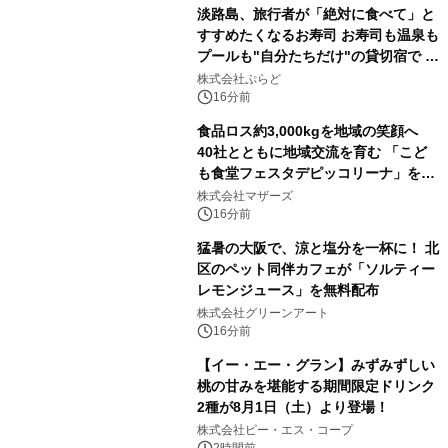
淡路島、旅行者が「絶対に食べて」と
すすめたくなるお寿司 お寿司も温泉も
プールも"自分たちだけ"の貸切宿で 1
日1組限定「岩屋温泉 絵島別庭 海と
株式会社ぷらど
森」の握り寿司プラン
16分前
食品ロス約3,000kgを地域の笑顔へ
40社とともに地域交流を育む 「こど
も食堂フェスタデピッコリーナ」を9
月5日(土)開催
株式会社マザーズ
16分前
猛暑の大阪で、涼と塩分を一杯に！ 北
区のペット同伴カフェが「ソルティー
レモンジュース」を無料配布
株式会社グリーンアート
16分前
【イー・エー・グラン】みずみずしい
桃の甘みを堪能する期間限定ドリンク
2種が8月1日（土）より登場！
株式会社ピー・エス・コープ
2時間前