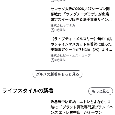
セレッソ大阪の2026／27シーズン開
幕戦に 「ウメダチーズラボ」が出店！
限定スイーツ販売＆選手直筆サイング
ッズが当たる抽選会を 8月8日に開催
株式会社ヤマタカ
3時間前
【ラ・プティ・メルスリー】旬の白桃
やシャインマスカットを贅沢に使った
季節限定ケーキが7月1日（水）より順
次登場！
株式会社ピー・エス・コープ
4時間前
グルメの新着をもっと見る
ライフスタイルの新着
もっと見る
阪急豊中駅直結「エトレとよなか」1
階に 「ブランド買取専門店ブランドハ
ンズ エトレ豊中店」がオープン