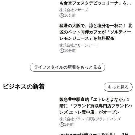
も食堂フェスタデピッコリーナ」を9
月5日(土)開催
株式会社マザーズ
16分前
猛暑の大阪で、涼と塩分を一杯に！ 北
区のペット同伴カフェが「ソルティー
レモンジュース」を無料配布
株式会社グリーンアート
16分前
ライフスタイルの新着をもっと見る
ビジネスの新着
もっと見る
阪急豊中駅直結「エトレとよなか」1
階に 「ブランド買取専門店ブランドハ
ンズ エトレ豊中店」がオープン
株式会社ブランド買取ブランドハンズ
1分前
Instagram販売ツールを活用し、3日