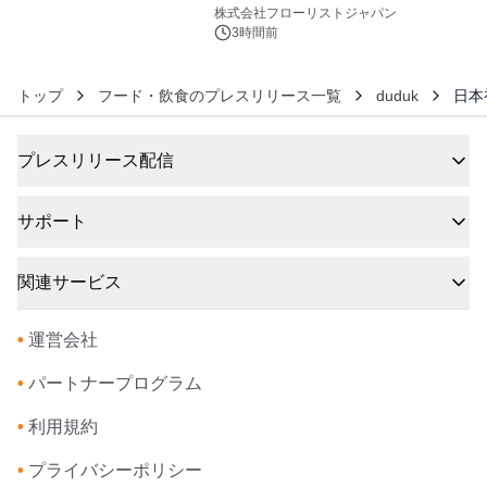
6
クレンジングPRO」を2026年8月6日
株式会社フローリストジャパン
発売
3時間前
トップ
フード・飲食のプレスリリース一覧
duduk
日本
プレスリリース配信
サポート
関連サービス
•
運営会社
•
パートナープログラム
•
利用規約
•
プライバシーポリシー