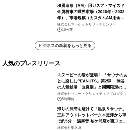
積層造形（AM）用ガスアトマイズド
金属粉末の世界市場（2026年～2032
年）、市場規模（カスタムAM用金属
粉末、汎用AM用金属粉末）・分析レ
株式会社マーケットリサーチセンター
ポートを発表
16分前
ビジネスの新着をもっと見る
人気のプレスリリース
スヌーピーの湯が登場！ 「サウナのあ
とに楽しむPEANUTS」第2弾 渋谷
の人気銭湯「改良湯」と期間限定のコ
1
ラボレーション サウナイキタイコラ
株式会社ソニー・クリエイティブプロダクツ
ボグッズも発売決定！
5時間前
帰りの渋滞を避けて「温泉＆サウナ」
三井アウトレットパーク木更津から車
で約5分 湯舞音 袖ケ浦店が夏フェア
2
メニューを提供
株式会社楽久屋