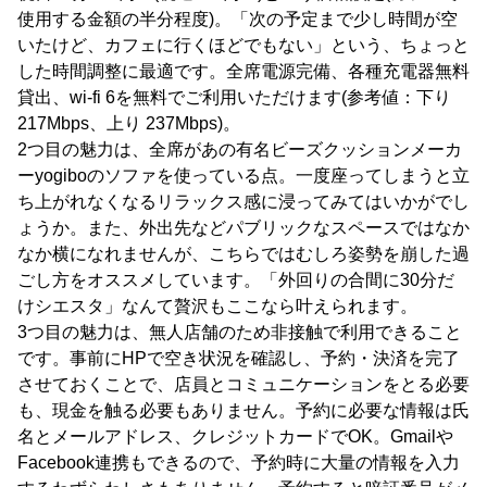
使用する金額の半分程度)。「次の予定まで少し時間が空
いたけど、カフェに行くほどでもない」という、ちょっと
した時間調整に最適です。全席電源完備、各種充電器無料
貸出、wi-fi 6を無料でご利用いただけます(参考値：下り
217Mbps、上り 237Mbps)。
2つ目の魅力は、全席があの有名ビーズクッションメーカ
ーyogiboのソファを使っている点。一度座ってしまうと立
ち上がれなくなるリラックス感に浸ってみてはいかがでし
ょうか。また、外出先などパブリックなスペースではなか
なか横になれませんが、こちらではむしろ姿勢を崩した過
ごし方をオススメしています。「外回りの合間に30分だ
けシエスタ」なんて贅沢もここなら叶えられます。
3つ目の魅力は、無人店舗のため非接触で利用できること
です。事前にHPで空き状況を確認し、予約・決済を完了
させておくことで、店員とコミュニケーションをとる必要
も、現金を触る必要もありません。予約に必要な情報は氏
名とメールアドレス、クレジットカードでOK。Gmailや
Facebook連携もできるので、予約時に大量の情報を入力