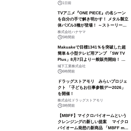
1日前
TVアニメ『ONE PIECE』の名シーン
を自分の手で解き明かす！ メタル製立
体パズル3種が登場！ ～ストーリーと
3
ギミックが融合した 大人の体験型パズ
株式会社ハナヤマ
ルが8月7日(金)12時より先行予約受付
5時間前
開始～
Makuakeで目標1341％を突破した超
簡単＆小型テレビ用アンプ 「SW TV
Plus」8月7日より一般販売開始！ ケ
4
ーブル1本つなぐだけ、テレビの音が
城下工業株式会社
ぐっと豊かに
6時間前
ドラッグストアモリ みらいプロジェ
クト 「子どもお仕事参観デー2026」
を開催！
5
株式会社ドラッグストアモリ
3時間前
【MBFF】マイクロバイオームという
クレンジングの新しい提案 マイクロ
バイオーム発想の新商品 「MBFF mb