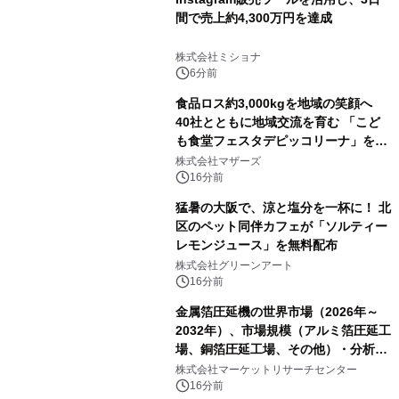
間で売上約4,300万円を達成
株式会社ミショナ
6分前
食品ロス約3,000kgを地域の笑顔へ
40社とともに地域交流を育む 「こど
も食堂フェスタデピッコリーナ」を9
月5日(土)開催
株式会社マザーズ
16分前
猛暑の大阪で、涼と塩分を一杯に！ 北
区のペット同伴カフェが「ソルティー
レモンジュース」を無料配布
株式会社グリーンアート
16分前
金属箔圧延機の世界市場（2026年～
2032年）、市場規模（アルミ箔圧延工
場、銅箔圧延工場、その他）・分析レ
ポートを発表
株式会社マーケットリサーチセンター
16分前