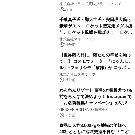
株式会社ブランド買取ブランドハンズ
1分前
千葉真子氏・鄭大世氏・安田理大氏ら
豪華ゲスト ロケット型完走メダル授
与、ロケット風船を飛ばせ！ 「ロケッ
トマラソン2026」開催
株式会社スポーツワン
16分前
【世界猫の日に、猫たちの幸せを願っ
て。】 コスモウォーター「にゃんモデ
ル」×フェリシモ「猫部」が コラボキ
ャンペーンを実施
株式会社コスモライフ
16分前
わんわんリゾート 粟津の"看板犬"の名
前をみんなで決めよう！ Instagramで
「お名前募集キャンペーン」を8月8日
(土)より開催
GENSEN HOLDINGS株式会社
16分前
食品ロス約3,000kgを地域の笑顔へ
40社とともに地域交流を育む 「こど