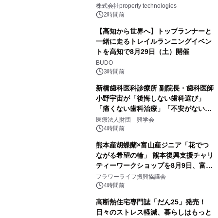
PropTechはどう組み替えるか）｜
株式会社property technologies
PropTech-Lab
2時間前
【高知から世界へ】トップランナーと
一緒に走るトレイルランニングイベン
トを高知で8月29日（土）開催
BUDO
3時間前
新橋歯科医科診療所 副院長・歯科医師
小野宇宙が「後悔しない歯科選び」
「痛くない歯科治療」「不安がない治
療計画」をテーマに専門監修
医療法人財団 興学会
4時間前
熊本産胡蝶蘭×富山産ジニア「花でつ
ながる希望の輪」 熊本復興支援チャリ
ティーワークショップを8月9日、富
山・射水で開催
フラワーライフ振興協議会
4時間前
高断熱住宅専門誌「だん25」発売！
日々のストレス軽減、暮らしはもっと