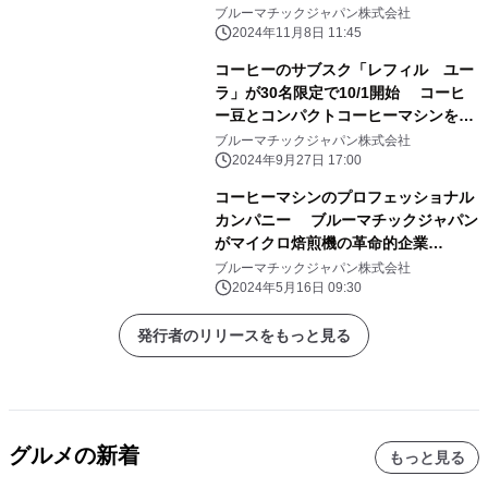
2024」を開催
ブルーマチックジャパン株式会社
2024年11月8日 11:45
コーヒーのサブスク「レフィル ユー
ラ」が30名限定で10/1開始 コーヒ
ー豆とコンパクトコーヒーマシンをセ
ットでお届け
ブルーマチックジャパン株式会社
2024年9月27日 17:00
コーヒーマシンのプロフェッショナル
カンパニー ブルーマチックジャパン
がマイクロ焙煎機の革命的企業
Bellwether Coffee(アメリカ)と提携
ブルーマチックジャパン株式会社
コンパクトな業務用焙煎機でコーヒー
2024年5月16日 09:30
ビジネスをサステナブルに
発行者のリリースをもっと見る
グルメの新着
もっと見る