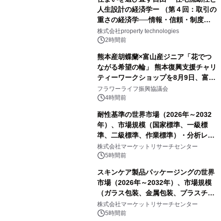
人生設計の経済学ー （第４回：取引の
重さの経済学──情報・信頼・制度を
PropTechはどう組み替えるか）｜
株式会社property technologies
PropTech-Lab
2時間前
熊本産胡蝶蘭×富山産ジニア「花でつ
ながる希望の輪」 熊本復興支援チャリ
ティーワークショップを8月9日、富
山・射水で開催
フラワーライフ振興協議会
4時間前
耐性基準の世界市場（2026年～2032
年）、市場規模（国家標準、一級標
準、二級標準、作業標準）・分析レポ
ートを発表
株式会社マーケットリサーチセンター
5時間前
スキンケア製品パッケージングの世界
市場（2026年～2032年）、市場規模
（ガラス包装、金属包装、プラスチッ
ク包装、その他）・分析レポートを発
株式会社マーケットリサーチセンター
表
5時間前