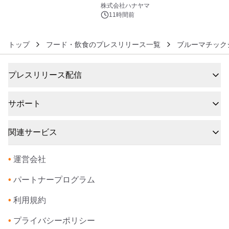
6
ギミックが融合した 大人の体験型パズ
株式会社ハナヤマ
ルが8月7日(金)12時より先行予約受付
11時間前
開始～
トップ
フード・飲食のプレスリリース一覧
ブルーマチック
プレスリリース配信
サポート
関連サービス
•
運営会社
•
パートナープログラム
•
利用規約
•
プライバシーポリシー