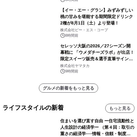
【イー・エー・グラン】みずみずしい
桃の甘みを堪能する期間限定ドリンク
2種が8月1日（土）より登場！
株式会社ピー・エス・コープ
8時間前
セレッソ大阪の2026／27シーズン開
幕戦に 「ウメダチーズラボ」が出店！
限定スイーツ販売＆選手直筆サイング
ッズが当たる抽選会を 8月8日に開催
株式会社ヤマタカ
9時間前
グルメの新着をもっと見る
ライフスタイルの新着
もっと見る
住まいを選び直す自由 ー住宅流動性と
人生設計の経済学ー （第４回：取引の
重さの経済学──情報・信頼・制度を