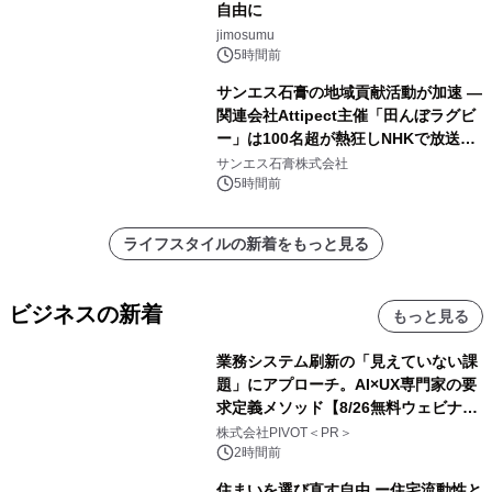
自由に
jimosumu
5時間前
サンエス石膏の地域貢献活動が加速 ―
関連会社Attipect主催「田んぼラグビ
ー」は100名超が熱狂しNHKで放送さ
れました。
サンエス石膏株式会社
5時間前
ライフスタイルの新着をもっと見る
ビジネスの新着
もっと見る
業務システム刷新の「見えていない課
題」にアプローチ。AI×UX専門家の要
求定義メソッド【8/26無料ウェビナ
ー】株式会社PIVOT
株式会社PIVOT＜PR＞
2時間前
住まいを選び直す自由 ー住宅流動性と