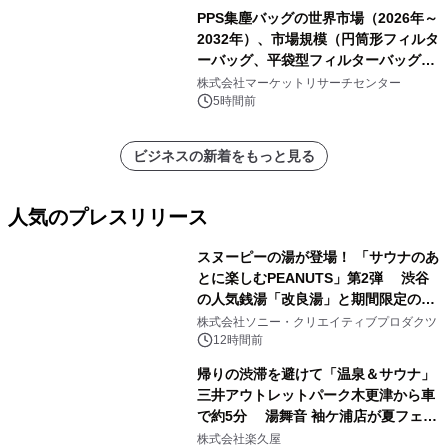
PPS集塵バッグの世界市場（2026年～
2032年）、市場規模（円筒形フィルタ
ーバッグ、平袋型フィルターバッグ、
プリーツフィルターバッグ、その
株式会社マーケットリサーチセンター
他）・分析レポートを発表
5時間前
ビジネスの新着をもっと見る
人気のプレスリリース
スヌーピーの湯が登場！ 「サウナのあ
とに楽しむPEANUTS」第2弾 渋谷
の人気銭湯「改良湯」と期間限定のコ
1
ラボレーション サウナイキタイコラ
株式会社ソニー・クリエイティブプロダクツ
ボグッズも発売決定！
12時間前
帰りの渋滞を避けて「温泉＆サウナ」
三井アウトレットパーク木更津から車
で約5分 湯舞音 袖ケ浦店が夏フェア
2
メニューを提供
株式会社楽久屋