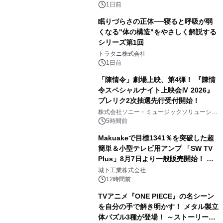
1日前
眠りづらさの正体──寝ると呼吸が弱
くなる"体の構造"をやさしく解説する
シリーズ第1回
3
トラタニ株式会社
1日前
「陳情令」劇場上映、第4弾！ 『陳情
令スペシャルナイト上映会Ⅳ 2026』
プレリク2次抽選先行受付開始！
4
株式会社ソニー・ミュージックソリューショ
ンズ
5時間前
Makuakeで目標1341％を突破した超
簡単＆小型テレビ用アンプ 「SW TV
Plus」8月7日より一般販売開始！ ケ
5
ーブル1本つなぐだけ、テレビの音が
城下工業株式会社
ぐっと豊かに
12時間前
TVアニメ『ONE PIECE』の名シーン
を自分の手で解き明かす！ メタル製立
体パズル3種が登場！ ～ストーリーと