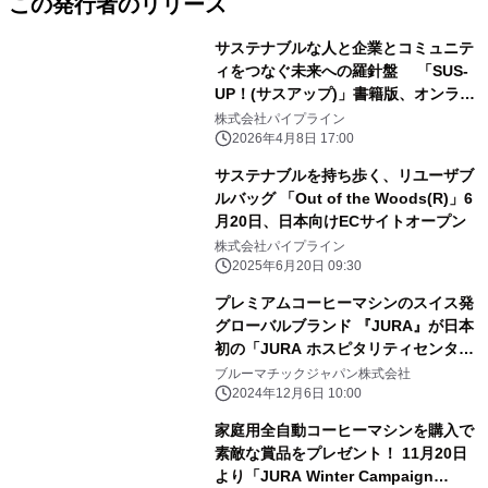
この発行者のリリース
サステナブルな人と企業とコミュニテ
ィをつなぐ未来への羅針盤 「SUS-
UP！(サスアップ)」書籍版、オンライ
ン版4/8創刊
株式会社パイプライン
2026年4月8日 17:00
サステナブルを持ち歩く、リユーザブ
ルバッグ 「Out of the Woods(R)」6
月20日、日本向けECサイトオープン
株式会社パイプライン
2025年6月20日 09:30
プレミアムコーヒーマシンのスイス発
グローバルブランド 『JURA』が日本
初の「JURA ホスピタリティセンタ
ー」を 横浜に12/7オープン
ブルーマチックジャパン株式会社
2024年12月6日 10:00
家庭用全自動コーヒーマシンを購入で
素敵な賞品をプレゼント！ 11月20日
より「JURA Winter Campaign