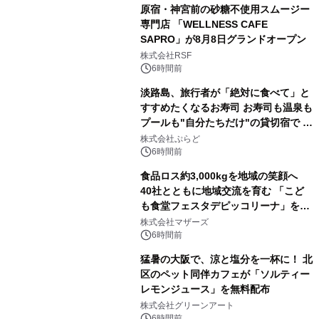
原宿・神宮前の砂糖不使用スムージー
専門店 「WELLNESS CAFE
SAPRO」が8月8日グランドオープン
株式会社RSF
6時間前
淡路島、旅行者が「絶対に食べて」と
すすめたくなるお寿司 お寿司も温泉も
プールも"自分たちだけ"の貸切宿で 1
日1組限定「岩屋温泉 絵島別庭 海と
株式会社ぷらど
森」の握り寿司プラン
6時間前
食品ロス約3,000kgを地域の笑顔へ
40社とともに地域交流を育む 「こど
も食堂フェスタデピッコリーナ」を9
月5日(土)開催
株式会社マザーズ
6時間前
猛暑の大阪で、涼と塩分を一杯に！ 北
区のペット同伴カフェが「ソルティー
レモンジュース」を無料配布
株式会社グリーンアート
6時間前