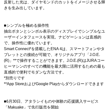
反射した光は、ダイヤモンドのカットをイメージさせる輝
きを生み出しています。
■シンプルを極める操作性
抽出ボタンとシンボル表示のディスプレイでシンプルなユ
ーザーインタフェースを実現。ナビゲーションは直感的
で、操作性に優れています。
Smart Connect*を搭載したENA 4は、スマートフォンやタ
ブレットとの接続が可能で、オリジナルアプリ「J.O.E.
(R)」**で操作することができます。J.O.E.(R)はJURAコー
ヒーマシンのすべての機能を最大限に活用するための最も
直感的で便利でモダンな方法です。
*別売りです
**App StoreおよびGoogle Playからダウンロードできます
■6月30日、アタラシイものや体験の応援購入サービス
「Makuake」で先行販売を開始