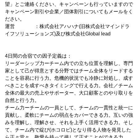
望」とご連絡ください、キャンペーンも行っていますので
キャンペーン割引や企業／団体割引についてもメールをく
ださい。
運営 ：株式会社アハハナ(旧株式会社マインドラ
イフソリューションズ)及び株式会社Global lead
4日間の合宿での因子定義は：
リーダーシップ力ーチーム内での立ち位置を理解し、専門
家として己が得意とする分野ではチーム全体をリードする
ことを容易に行う力。危機的状況でも冷静に対処し、成す
べきことを成すべきタイミングで行える力。会社／チーム
全体の最大の売上やサポーター、大口顧客とのやり取りを
自然と行う力。
チーム力ーチームの一員として、チームの一貫性と統一に
貢献し、柔軟にチームの弱点をカバーできる力。互いの強
みを理解し、理解させ、それを上手く活用できる力。そし
て、チーム内で綻び(ホコロビ)となり得る人物を発見した
ら正々堂々、敬愛を持って接して正すことができる力。