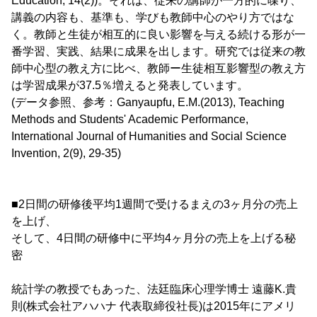
Education, 14(2))。それは、従来の講師が一方的に喋り、
講義の内容も、基準も、学びも教師中心のやり方ではな
く。教師と生徒が相互的に良い影響を与える続ける形が一
番学習、実践、結果に成果を出します。研究では従来の教
師中心型の教え方に比べ、教師ー生徒相互影響型の教え方
は学習成果が37.5％増えると発表しています。
(データ参照、参考：Ganyaupfu, E.M.(2013), Teaching
Methods and Students' Academic Performance,
International Journal of Humanities and Social Science
Invention, 2(9), 29-35)
■2日間の研修後平均1週間で受けるまえの3ヶ月分の売上
を上げ、
そして、4日間の研修中に平均4ヶ月分の売上を上げる秘
密
統計学の教授でもあった、法廷臨床心理学博士 遠藤K.貴
則(株式会社アハハナ 代表取締役社長)は2015年にアメリ