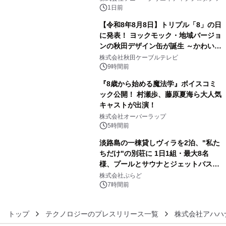
ボグッズも発売決定！
1日前
【令和8年8月8日】トリプル「8」の日
に発表！ ヨックモック・地域バージョ
ンの秋田デザイン缶が誕生 ～かわいい
4
秋田犬の子犬と秋田の四季と名所を巡
株式会社秋田ケーブルテレビ
るパッケージ～ 9月1日(火)秋田県内で
9時間前
販売開始
『8歳から始める魔法学』ボイスコミ
ック公開！ 村瀬歩、藤原夏海ら大人気
キャストが出演！
5
株式会社オーバーラップ
5時間前
淡路島の一棟貸しヴィラを2泊、"私た
ちだけ"の別荘に 1日1組・最大8名
様、プールとサウナとジェットバス付
6
きで Villa Mon Temps AWAJIの連泊
株式会社ぷらど
素泊りプラン
7時間前
トップ
テクノロジーのプレスリリース一覧
株式会社アハハ