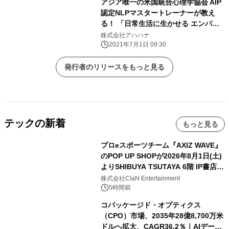
アジア唯一の米国統合心理学協会 AIP
認定NLPマスタートレーナーが教え
る！ 「日常生活に生かせる エンパワ
ートレーナーズトレーニング」を開催
株式会社アハハナ
中
2021年7月1日 09:30
発行者のリリースをもっと見る
テックの新着
もっと見る
プロeスポーツチーム『AXIZ WAVE』
のPOP UP SHOPが2026年8月1日(土)
よりSHIBUYA TSUTAYA 6階 IP書店で
開催決定！！
株式会社ClaN Entertainment
5時間前
コパッケージド・オプティクス
（CPO）市場、2035年28億8,700万米
ドルへ拡大、CAGR36.2％｜AIデータ