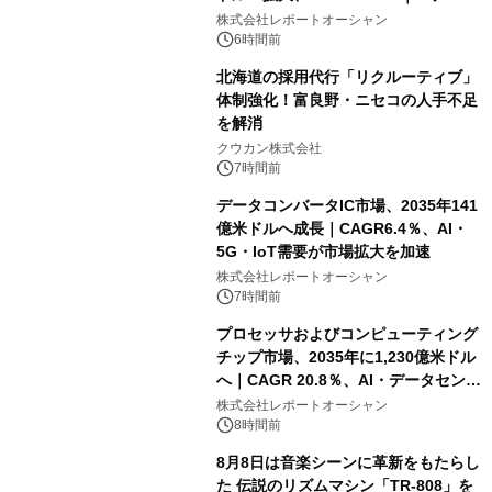
センター・高速光通信需要が成長を加
株式会社レポートオーシャン
速
6時間前
北海道の採用代行「リクルーティブ」
体制強化！富良野・ニセコの人手不足
を解消
クウカン株式会社
7時間前
データコンバータIC市場、2035年141
億米ドルへ成長｜CAGR6.4％、AI・
5G・IoT需要が市場拡大を加速
株式会社レポートオーシャン
7時間前
プロセッサおよびコンピューティング
チップ市場、2035年に1,230億米ドル
へ｜CAGR 20.8％、AI・データセンタ
ー需要が成長を牽引
株式会社レポートオーシャン
8時間前
8月8日は音楽シーンに革新をもたらし
た 伝説のリズムマシン「TR-808」を