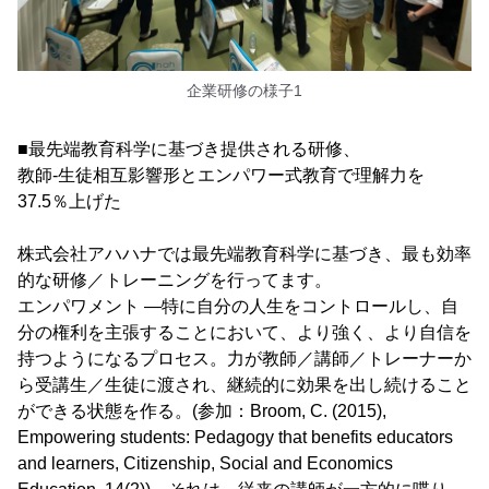
企業研修の様子1
■最先端教育科学に基づき提供される研修、
教師-生徒相互影響形とエンパワー式教育で理解力を
37.5％上げた
株式会社アハハナでは最先端教育科学に基づき、最も効率
的な研修／トレーニングを行ってます。
エンパワメント ―特に自分の人生をコントロールし、自
分の権利を主張することにおいて、より強く、より自信を
持つようになるプロセス。力が教師／講師／トレーナーか
ら受講生／生徒に渡され、継続的に効果を出し続けること
ができる状態を作る。(参加：Broom, C. (2015),
Empowering students: Pedagogy that benefits educators
and learners, Citizenship, Social and Economics