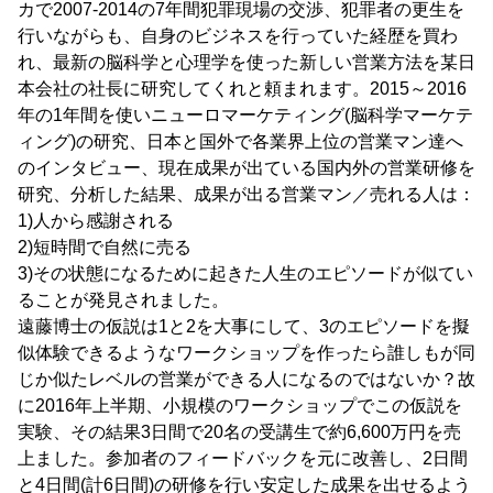
カで2007-2014の7年間犯罪現場の交渉、犯罪者の更生を
行いながらも、自身のビジネスを行っていた経歴を買わ
れ、最新の脳科学と心理学を使った新しい営業方法を某日
本会社の社長に研究してくれと頼まれます。2015～2016
年の1年間を使いニューロマーケティング(脳科学マーケテ
ィング)の研究、日本と国外で各業界上位の営業マン達へ
のインタビュー、現在成果が出ている国内外の営業研修を
研究、分析した結果、成果が出る営業マン／売れる人は：
1)人から感謝される
2)短時間で自然に売る
3)その状態になるために起きた人生のエピソードが似てい
ることが発見されました。
遠藤博士の仮説は1と2を大事にして、3のエピソードを擬
似体験できるようなワークショップを作ったら誰しもが同
じか似たレベルの営業ができる人になるのではないか？故
に2016年上半期、小規模のワークショップでこの仮説を
実験、その結果3日間で20名の受講生で約6,600万円を売
上ました。参加者のフィードバックを元に改善し、2日間
と4日間(計6日間)の研修を行い安定した成果を出せるよう