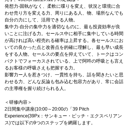
発想力-固執がなく、柔軟に喋りを変え、状況と環境に合
わせ売り方を変える力、周りにある人、物、場所なんでも
自分の力にして、活用できる人物。
集中力-自分の集中力を適切なものに、最も投資効率が良
いことに注げる力。セールス中に相手に集中している時間
が高ければ高い程売れる確率は上昇する。各セールスにお
いての良かった点と改善点を的確に理解し、最も早い成長
をする人物。セールスの要点を抑えていて、トークはコン
パクトでフォーカスされている、上で阿吽の呼吸とも言え
るお客様の呼吸さえも把握する力。
影響力ー人を惹きつけ、一貫性を持ち、話を聞きたいと思
わせる力、どんな反論も包み込む包容力があり、常に会話
の主導権を握り続けられる人。
＜研修内容＞
2日間集中講座(10:00～20:00の「39 Pitch
Experience(39Px：サンキュー・ピッチ・エクスペリアン
ス)では以下の9つのステップを網羅します。