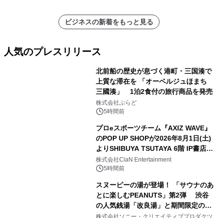
ビジネスの新着をもっと見る
人気のプレスリリース
北前船の歴史が息づく港町・三国湊で
上質な滞在を 「オーベルジュほまち
三國湊」 1泊2食付の旅行商品を発売
1
株式会社ぷらど
5時間前
プロeスポーツチーム『AXIZ WAVE』
のPOP UP SHOPが2026年8月1日(土)
よりSHIBUYA TSUTAYA 6階 IP書店で
2
開催決定！！
株式会社ClaN Entertainment
5時間前
スヌーピーの湯が登場！ 「サウナのあ
とに楽しむPEANUTS」第2弾 渋谷
の人気銭湯「改良湯」と期間限定のコ
3
ラボレーション サウナイキタイコラ
株式会社ソニー・クリエイティブプロダクツ