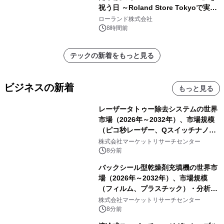
祝う日 ～Roland Store Tokyoで実機
を展示しての 記念キャンペーンを開
ローランド株式会社
催 英国ラジオ「NTS」の 特別プログ
8時間前
ラムや、「TR-808」を愛する伝説的
アーティストを フィーチャーしたアニ
テックの新着をもっと見る
メーションを公開～
ビジネスの新着
もっと見る
レーザータトゥー除去システムの世界
市場（2026年～2032年）、市場規模
（ピコ秒レーザー、Qスイッチナノ秒
レーザー）・分析レポートを発表
株式会社マーケットリサーチセンター
8分前
バックシール型乾燥剤充填機の世界市
場（2026年～2032年）、市場規模
（フィルム、プラスチック）・分析レ
ポートを発表
株式会社マーケットリサーチセンター
8分前