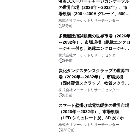
液冷式スーパーチャージガンケーブル
の世界市場（2026年～2032年）、市
場規模（300～400A グレード、500A
グレード、600～800A グレード、
株式会社マーケットリサーチセンター
1000A グレード）・分析レポートを発
8分前
表
多機能圧痕試験機の世界市場（2026年
～2032年）、市場規模（絶縁エンクロ
ージャー付き、絶縁エンクロージャー
なし）・分析レポートを発表
株式会社マーケットリサーチセンター
8分前
炭化タングステンスクラップの世界市
場（2026年～2032年）、市場規模
（固体硬質スクラップ、軟質スクラッ
プ、削りくず、研削スラッジ、フィル
株式会社マーケットリサーチセンター
ター媒体、微粉、オーバースプレー、
8分前
混合汚染スクラップ）・分析レポート
スマート壁掛け式電気暖炉の世界市場
を発表
（2026年～2032年）、市場規模
（LED シミュレート炎、3D 炎 / ホロ
グラフィック効果、水ミスト炎）・分
株式会社マーケットリサーチセンター
析レポートを発表
38分前