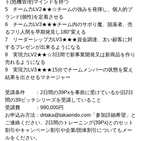
ト(危機管理)マインドを持つ
5 チーム力LV2★★☆チームの強みを発揮し、個人的ブ
ランド(個性)を定着させる
6 チーム力LV3★★★チーム内のサボり魔、脱落者、売
るフリ人間を早期発見し180°変える
7 リーダーシップ力LV3★★★資金調達、太い顧客に対
するプレゼンが出来るようになる
8 実現力LV2★★☆3日間で新事業開発又は新商品を作り
売れるようになる
9 実現力LV3★★★15分でチームメンバーの状態を変え
結果を出させるマネージャー
受講条件 ：2日間の39Pxを事前に受けているか旧2日
間の39ピッチシリーズを受講していること
受講費 ：990,000円
お申込み方法：drtaka@takaendo.com「参加詳細希望」と
ご連絡ください、2日間のトレーニング(39Px)とのセット
割引やキャンペーン割引や企業/団体割引についてもメー
ルをください。