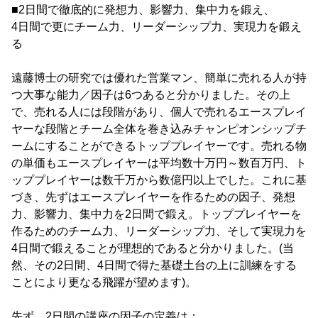
■2日間で徹底的に発想力、影響力、集中力を鍛え、
4日間で更にチーム力、リーダーシップ力、実現力を鍛え
る
遠藤博士の研究では優れた営業マン、簡単に売れる人が持
つ大事な能力／因子は6つあると分かりました。その上
で、売れる人には段階があり、個人で売れるエースプレイ
ヤーな段階とチーム全体を巻き込みチャンピオンシップチ
ームにすることができるトッププレイヤーです。売れる物
の単価もエースプレイヤーは平均数十万円～数百万円、ト
ッププレイヤーは数千万から数億円以上でした。これに基
づき、先ずはエースプレイヤーを作るための因子、発想
力、影響力、集中力を2日間で鍛え。トッププレイヤーを
作るためのチーム力、リーダーシップ力、そして実現力を
4日間で鍛えることが理想的であると分かりました。(当
然、その2日間、4日間で得た基礎土台の上に訓練をする
ことにより更なる飛躍が望めます)。
先ず、2日間の講座の因子の定義は：