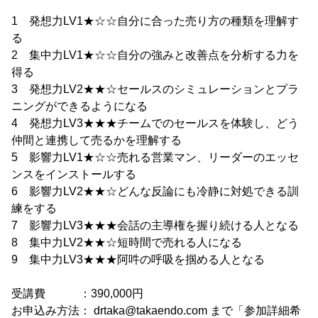
1 発想力LV1★☆☆自分に合った売り方の種類を理解す
る
2 集中力LV1★☆☆自分の強みと改善点を分析する力を
得る
3 発想力LV2★★☆セールスのシミュレーションとプラ
ニングができるようになる
4 発想力LV3★★★チームでのセールスを体験し、どう
仲間と連携して売るかを理解する
5 影響力LV1★☆☆売れる営業マン、リーダーのエッセ
ンスをインストールする
6 影響力LV2★★☆どんな反論にも冷静に対処できる訓
練をする
7 影響力LV3★★★会話の主導権を握り続ける人となる
8 集中力LV2★★☆短時間で売れる人になる
9 集中力LV3★★★阿吽の呼吸を掴める人となる
受講費 ：390,000円
お申込み方法： drtaka@takaendo.com まで「参加詳細希