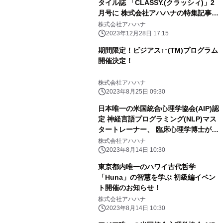
タイル誌 「CLASSY.(クラッシィ)」2
月号に 株式会社アハハナの特集記事が
掲載
株式会社アハハナ
2023年12月28日 17:15
期間限定！ビジアス↑↑(TM)プログラム
開催決定！
株式会社アハハナ
2023年8月25日 09:30
日本唯一の米国統合心理学協会(AIP)認
定 神経言語プログラミング(NLP)マス
タートレーナー、 臨床心理学博士が教
える上級講座！
株式会社アハハナ
2023年8月14日 10:30
東京都内唯一のハワイ古代哲学
「Huna」の智慧を学ぶ 初級編イベン
ト開催のお知らせ！
株式会社アハハナ
2023年8月14日 10:30