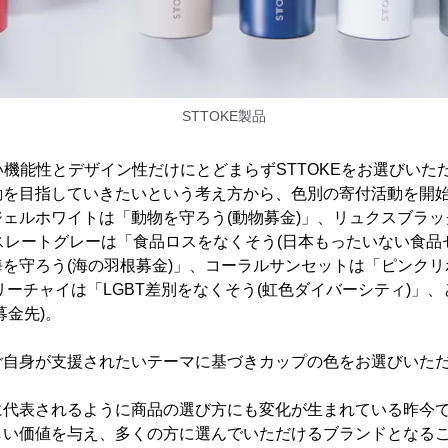
STTOKE製品
高い機能性とデザイン性だけにとどまらずSTTOKEをお選びい
動を目指していきたいという考え方から、色別の寄付活動を開
ェルホワイトは「動物を守ろう(動物募金)」、リュクスブラ
、スレートグレーは「食品ロスをなくそう(日本もったいない食品
を守ろう(海の羽根募金)」、コーラルサンセットは「ピンクリ
イボリーチャイは「LGBT差別をなくそう(虹色ダイバーシティ)
募金先)。
ご自身が支援されたいテーマに基づきカップの色をお選びいた
代表されるように商品の選び方にも変化が生まれている昨今です
しい価値を与え、多くの方に選んでいただけるブランドとなる