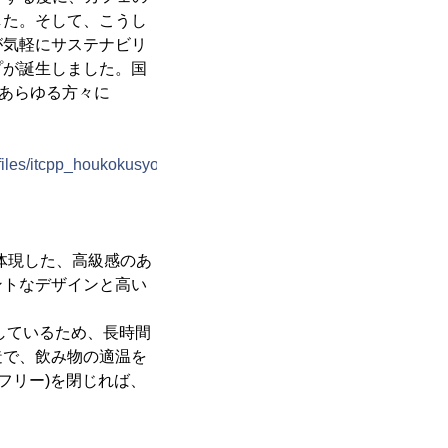
した。そして、こうし
が気軽にサステナビリ
プが誕生しました。国
むあらゆる方々に
files/itcpp_houkokusyo.pdf
を体現した、高級感のあ
ントなデザインと高い
しているため、長時間
造で、飲み物の適温を
Aフリー)を閉じれば、