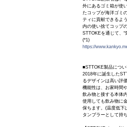
外にあるゴミ箱が使
たコップが海洋ゴミ
ティに貢献できるよ
内の使い捨てコップの
STTOKEを通じて
(*1)
https://www.kankyo.met
■STTOKE製品につ
2018年に誕生した
るデザインは高い評
機能性は、お家時間
飲み物と接する本体
使用しても飲み物に
保ちます。(温度低下は
タンブラーとして持