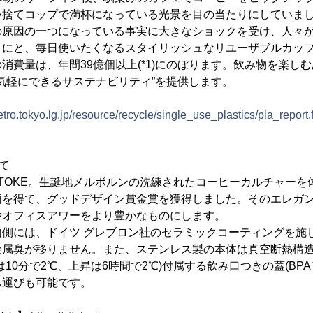
い捨てコップで満杯になっている光景を目の当たりにしていま
の原因の一つになっている事実に大きなショックを受け、人々
うにと、毎日使いたくなるスタイリッシュなリユーザブルカッ
消費量は、年間39億個以上(*1)にのぼります。飲み物を楽し
、“気軽にできるサステナビリティ”を提供します。
ro.tokyo.lg.jp/resource/recycle/single_use_plastics/pla_report.
いて
STTOKE。生誕地メルボルンの洗練されたコーヒーカルチャー
価を得て、グッドデザイン賞金賞を獲得しました。そのエレガ
やオフィスアワーをより豊かなものにします。
内側には、ドイツ グレブロン社のセラミックコーティングを施
金属臭が移りません。また、ステンレス製の本体は真空断熱構
10分で2℃、上昇は6時間で2℃)付属する飲み口つきの蓋(BP
ち運びも可能です。