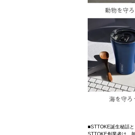
■STTOKE誕生秘話
STTOKE創業者は