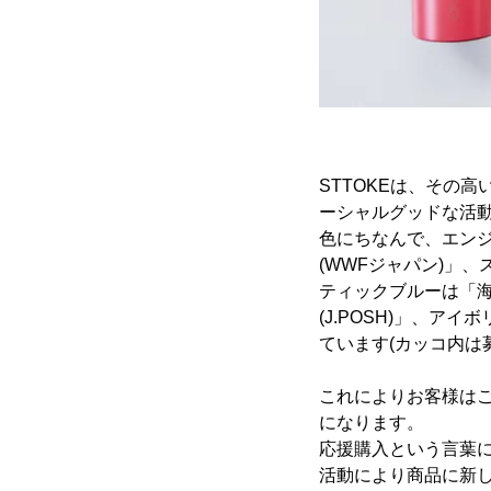
STTOKEは、その
ーシャルグッドな活
色にちなんで、エンジ
(WWFジャパン)」
ティックブルーは「海
(J.POSH)」、ア
ています(カッコ内は
これによりお客様は
になります。
応援購入という言葉に
活動により商品に新