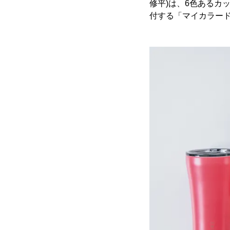
修平)は、6色あるカ
付する「マイカラー