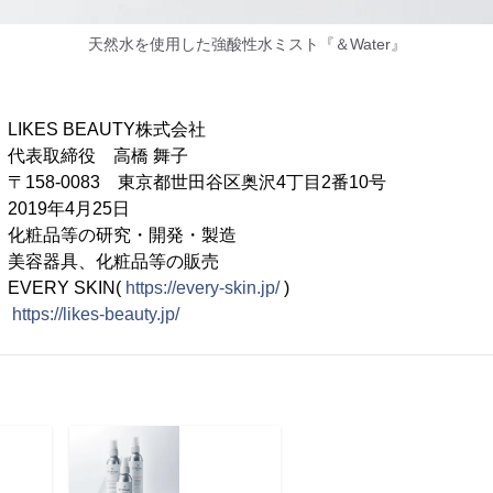
天然水を使用した強酸性水ミスト『＆Water』
S BEAUTY株式会社
取締役 高橋 舞子
-0083 東京都世田谷区奥沢4丁目2番10号
9年4月25日
粧品等の研究・開発・製造
化粧品等の販売
VERY SKIN(
https://every-skin.jp/
)
：
https://likes-beauty.jp/