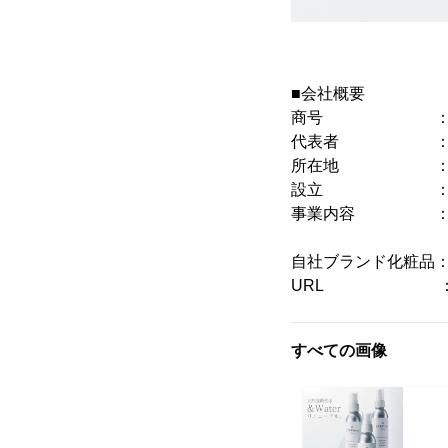
■会社概要
商号 ： LIKE
代表者 ： 代表
所在地 ： 〒158
設立 ： 201
事業内容 ： 化
美容器具、
自社ブランド化粧品： E
URL 
すべての画像