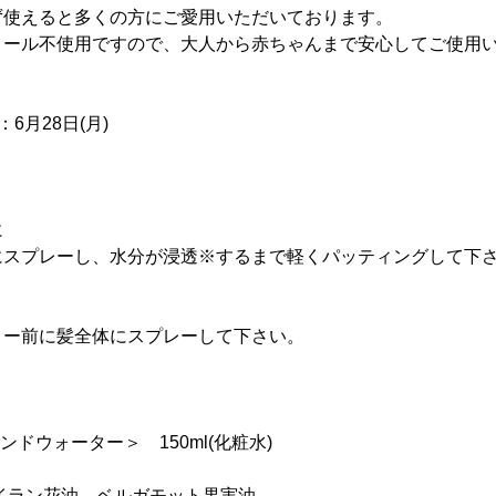
ず使えると多くの方にご愛用いただいております。
コール不使用ですので、大人から赤ちゃんまで安心してご使用
6月28日(月)
に
にスプレーし、水分が浸透※するまで軽くパッティングして下
ロー前に髪全体にスプレーして下さい。
アンドウォーター＞ 150ml(化粧水)
イラン花油、ベルガモット果実油、