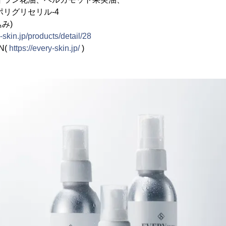
リセリル-4
込み)
y-skin.jp/products/detail/28
N(
https://every-skin.jp/
)