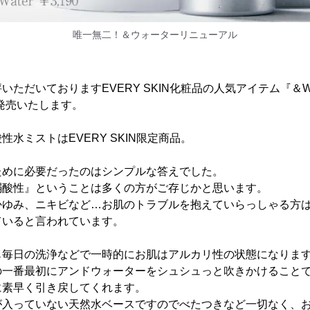
唯一無二！＆ウォーターリニューアル
ただいておりますEVERY SKIN化粧品の人気アイテム『＆Wa
発売いたします。
水ミストはEVERY SKIN限定商品。
ために必要だったのはシンプルな答えでした。
弱酸性』ということは多くの方がご存じかと思います。
かゆみ、ニキビなど…お肌のトラブルを抱えていらっしゃる方
ていると言われています。
も毎日の洗浄などで一時的にお肌はアルカリ性の状態になりま
の一番最初にアンドウォーターをシュシュっと吹きかけること
に素早く引き戻してくれます。
が入っていない天然水ベースですのでべたつきなど一切なく、