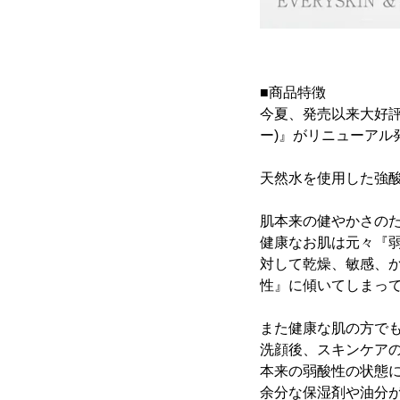
■商品特徴
今夏、発売以来大好評い
ー)』がリニューアル
天然水を使用した強酸性
肌本来の健やかさの
健康なお肌は元々『
対して乾燥、敏感、
性』に傾いてしまっ
また健康な肌の方で
洗顔後、スキンケア
本来の弱酸性の状態
余分な保湿剤や油分