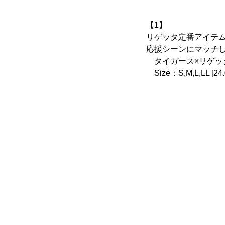
【1】
リゲッタ定番アイテ
応援シーンにマッチ
タイガース×リゲッタカ
Size：S,M,L,LL [24.